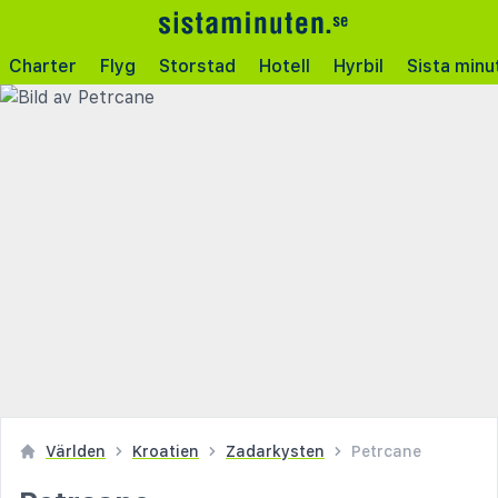
Charter
Flyg
Storstad
Hotell
Hyrbil
Sista minu
Världen
Kroatien
Zadarkysten
Petrcane