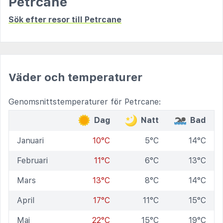
Petrcane
Sök efter resor till Petrcane
Väder och temperaturer
Genomsnittstemperaturer för Petrcane:
Dag
Natt
Bad
Januari
10°C
5°C
14°C
Februari
11°C
6°C
13°C
Mars
13°C
8°C
14°C
April
17°C
11°C
15°C
Maj
22°C
15°C
19°C