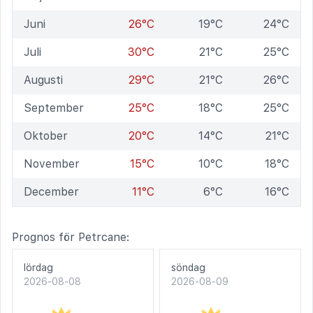
Juni
26°C
19°C
24°C
Juli
30°C
21°C
25°C
Augusti
29°C
21°C
26°C
September
25°C
18°C
25°C
Oktober
20°C
14°C
21°C
November
15°C
10°C
18°C
December
11°C
6°C
16°C
Prognos för Petrcane:
lördag
söndag
2026-08-08
2026-08-09