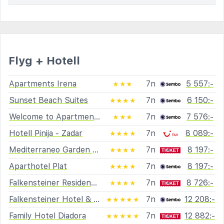
Flyg + Hotell
Apartments Irena
7n
5 557:-
★★★
Sunset Beach Suites
7n
6 150:-
★★★★
Welcome to Apartmen Palatisa
7n
7 576:-
★★★
Hotell Pinija - Zadar
7n
8 089:-
★★★★
Mediterraneo Garden Apartments
7n
8 197:-
★★★★
Aparthotel Plat
7n
8 197:-
★★★★
Falkensteiner Residences Senia
7n
8 726:-
★★★★
Falkensteiner Hotel & Spa Iadera
7n
12 208:-
★★★★★
Family Hotel Diadora
7n
12 882:-
★★★★★