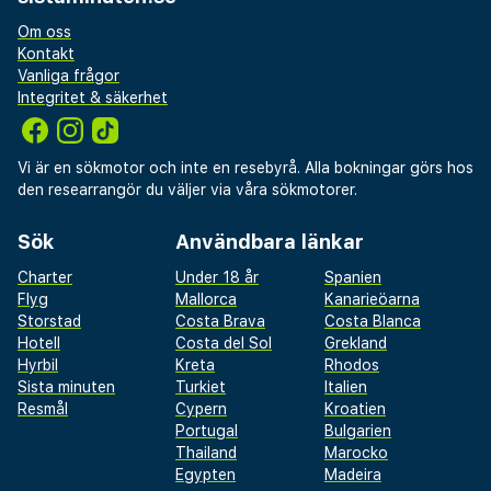
Om oss
Kontakt
Vanliga frågor
Integritet & säkerhet
Vi är en sökmotor och inte en resebyrå. Alla bokningar görs hos
den researrangör du väljer via våra sökmotorer.
Sök
Användbara länkar
Charter
Under 18 år
Spanien
Flyg
Mallorca
Kanarieöarna
Storstad
Costa Brava
Costa Blanca
Hotell
Costa del Sol
Grekland
Hyrbil
Kreta
Rhodos
Sista minuten
Turkiet
Italien
Resmål
Cypern
Kroatien
Portugal
Bulgarien
Thailand
Marocko
Egypten
Madeira