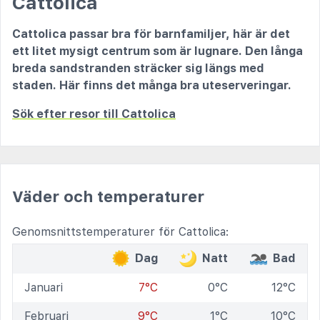
Cattolica
Cattolica passar bra för barnfamiljer, här är det
ett litet mysigt centrum som är lugnare. Den långa
breda sandstranden sträcker sig längs med
staden. Här finns det många bra uteserveringar.
Sök efter resor till Cattolica
Väder och temperaturer
Genomsnittstemperaturer för Cattolica:
Dag
Natt
Bad
Januari
7°C
0°C
12°C
Februari
9°C
1°C
10°C