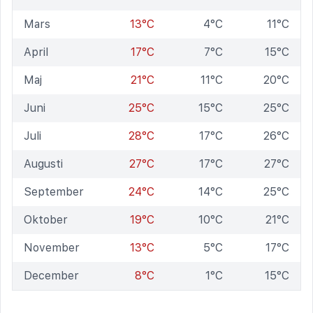
Mars
13°C
4°C
11°C
April
17°C
7°C
15°C
Maj
21°C
11°C
20°C
Juni
25°C
15°C
25°C
Juli
28°C
17°C
26°C
Augusti
27°C
17°C
27°C
September
24°C
14°C
25°C
Oktober
19°C
10°C
21°C
November
13°C
5°C
17°C
December
8°C
1°C
15°C