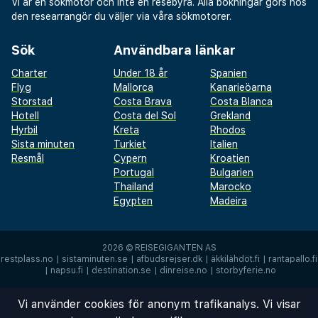
Vi är en sökmotor och inte en resebyrå. Alla bokningar görs hos
den researrangör du väljer via våra sökmotorer.
Sök
Användbara länkar
Charter
Under 18 år
Spanien
Flyg
Mallorca
Kanarieöarna
Storstad
Costa Brava
Costa Blanca
Hotell
Costa del Sol
Grekland
Hyrbil
Kreta
Rhodos
Sista minuten
Turkiet
Italien
Resmål
Cypern
Kroatien
Portugal
Bulgarien
Thailand
Marocko
Egypten
Madeira
2026 ©
REISEGIGANTEN AS
restplass.no
|
sistaminuten.se
|
afbudsrejser.dk
|
äkkilähdöt.fi
|
rantapallo.fi
|
napsu.fi
|
destination.se
|
dinreise.no
|
storbyferie.no
Vi använder cookies för anonym trafikanalys. Vi visar