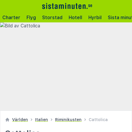
Charter
Flyg
Storstad
Hotell
Hyrbil
Sista minu
Världen
Italien
Riminikusten
Cattolica