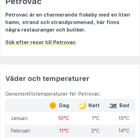
Petrovac
Petrovac är en charmerande fiskeby med en liten
hamn, strand och strandpromenad, här finns
några restauranger och butiker.
Sök efter resor till Petrovac
Väder och temperaturer
Genomsnittstemperaturer för Petrovac:
Dag
Natt
Bad
Januari
10°C
1°C
15°C
Februari
11°C
3°C
14°C