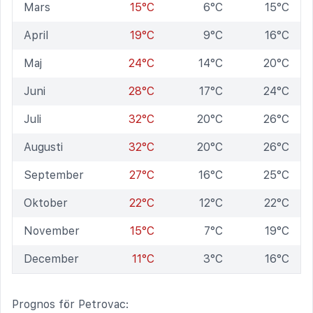
Mars
15°C
6°C
15°C
April
19°C
9°C
16°C
Maj
24°C
14°C
20°C
Juni
28°C
17°C
24°C
Juli
32°C
20°C
26°C
Augusti
32°C
20°C
26°C
September
27°C
16°C
25°C
Oktober
22°C
12°C
22°C
November
15°C
7°C
19°C
December
11°C
3°C
16°C
Prognos för Petrovac: