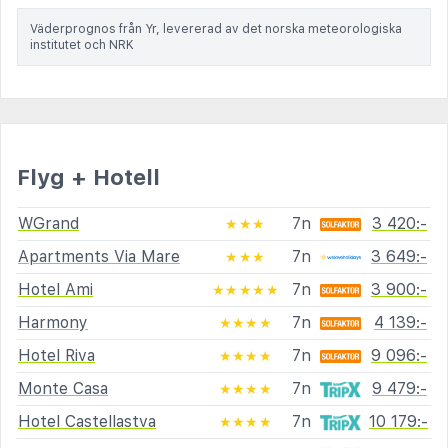
Väderprognos från Yr, levererad av det norska meteorologiska
institutet och NRK
Flyg + Hotell
WGrand
7n
3 420:-
★★★
Apartments Via Mare
7n
3 649:-
★★★
Hotel Ami
7n
3 900:-
★★★★★
Harmony
7n
4 139:-
★★★★
Hotel Riva
7n
9 096:-
★★★★
Monte Casa
7n
9 479:-
★★★★
Hotel Castellastva
7n
10 179:-
★★★★