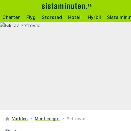
Charter
Flyg
Storstad
Hotell
Hyrbil
Sista minu
Världen
Montenegro
Petrovac