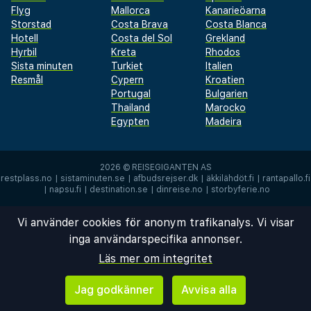
Flyg
Mallorca
Kanarieöarna
Storstad
Costa Brava
Costa Blanca
Hotell
Costa del Sol
Grekland
Hyrbil
Kreta
Rhodos
Sista minuten
Turkiet
Italien
Resmål
Cypern
Kroatien
Portugal
Bulgarien
Thailand
Marocko
Egypten
Madeira
2026 ©
REISEGIGANTEN AS
restplass.no
|
sistaminuten.se
|
afbudsrejser.dk
|
äkkilähdöt.fi
|
rantapallo.fi
|
napsu.fi
|
destination.se
|
dinreise.no
|
storbyferie.no
Vi använder cookies för anonym trafikanalys. Vi visar
inga användarspecifika annonser.
Läs mer om integritet
Jag godkänner
Avvisa alla