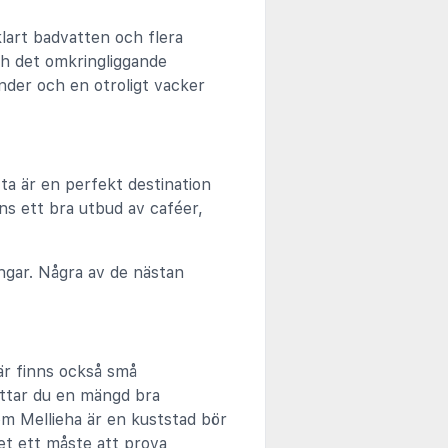
klart badvatten och flera
och det omkringliggande
änder och en otroligt vacker
ta är en perfekt destination
nns ett bra utbud av caféer,
ngar. Några av de nästan
är finns också små
hittar du en mängd bra
om Mellieha är en kuststad bör
et ett måste att prova