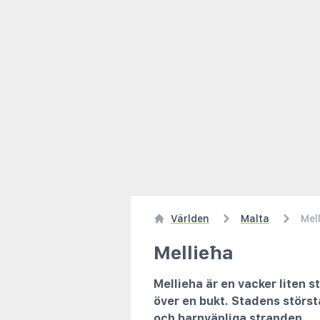
Världen
Malta
Mel
Mellieħa
Mellieha är en vacker liten s
över en bukt. Stadens störst
och barnvänliga stranden.