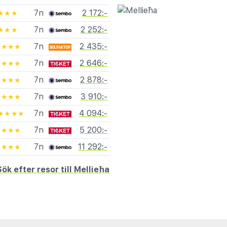
7n
2 172:-
★★★
7n
2 252:-
★★★
7n
2 435:-
★★★★
7n
2 646:-
★★★★
7n
2 878:-
★★★★
7n
3 910:-
★★★★
7n
4 094:-
★★★★
7n
5 200:-
★★★★
7n
11 292:-
★★★★
Sök efter resor till Mellieħa