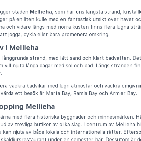
igger staden
Mellieħa
, som har öns längsta strand, kristall
gger på en liten kulle med en fantastisk utsikt över havet 
eha och vidare längs med norra kusten finns flera lugna str
 att jogga, cykla eller bara promenera omkring.
v i Mellieha
a, långgrunda strand, med lätt sand och klart badvatten. Det
om vill njuta långa dagar med sol och bad. Längs stranden fi
.
flera vackra badvikar med lugn atmosfär och vackra omgivni
r värda ett besök är Marfa Bay, Ramla Bay och Armier Bay.
opping Mellieha
ärna med flera historiska byggnader och minnesmärken. H
d av trevliga butiker av olika slag. I centrum av Mellieha 
 kan njuta av både lokala och internationella rätter. Efters
h skaldjursrestaurant under en semester här. Dessutom är d