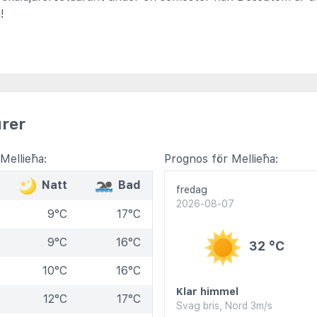
!
rer
Mellieħa:
Prognos för Mellieħa:
Natt
Bad
fredag
2026-08-07
9°C
17°C
9°C
16°C
32 °C
10°C
16°C
Klar himmel
12°C
17°C
Svag bris, Nord 3m/s