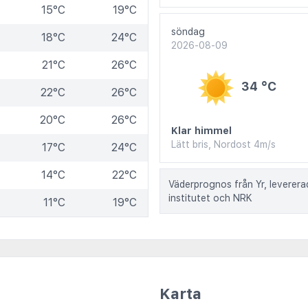
15°C
19°C
söndag
18°C
24°C
2026-08-09
21°C
26°C
34 °C
22°C
26°C
20°C
26°C
Klar himmel
Lätt bris, Nordost 4m/s
17°C
24°C
14°C
22°C
Väderprognos från Yr, leverer
institutet och NRK
11°C
19°C
Karta