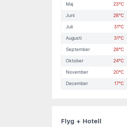
Maj
23°C
Juni
28°C
Juli
31°C
Augusti
31°C
September
28°C
Oktober
24°C
November
20°C
December
17°C
Flyg + Hotell