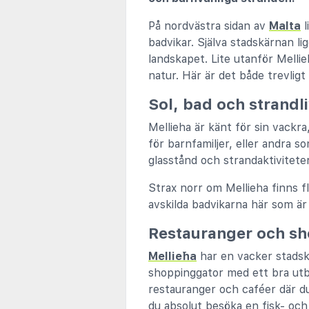
På nordvästra sidan av
Malta
l
badvikar. Själva stadskärnan li
landskapet. Lite utanför Melli
natur. Här är det både trevligt
Sol, bad och strandli
Mellieha är känt för sin vackr
för barnfamiljer, eller andra s
glasstånd och strandaktiviteter
Strax norr om Mellieha finns 
avskilda badvikarna här som ä
Restauranger och sh
Mellieħa
har en vacker stadsk
shoppinggator med ett bra utbu
restauranger och caféer där du
du absolut besöka en fisk- oc