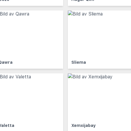
Qawra
Sliema
Valetta
Xemxijabay