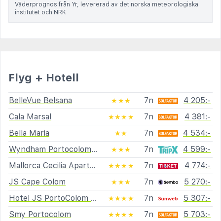
Väderprognos från Yr, levererad av det norska meteorologiska
institutet och NRK
Flyg + Hotell
BelleVue Belsana
7n
4 205:-
★★★
Cala Marsal
7n
4 381:-
★★★★
Bella Maria
7n
4 534:-
★★
Wyndham Portocolom Resort
7n
4 599:-
★★★
Mallorca Cecilia Apartments
7n
4 774:-
★★★★
JS Cape Colom
7n
5 270:-
★★★
Hotel JS PortoColom Suites
7n
5 307:-
★★★★
Smy Portocolom
7n
5 703:-
★★★★