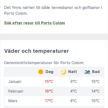
Det finns närhet till både tennisbanor och golfbanor i
Porto Colom.
Sök efter resor till Porto Colom
Väder och temperaturer
Genomsnittstemperaturer för Porto Colom:
Dag
Natt
Bad
Januari
15°C
4°C
15°C
Februari
16°C
4°C
14°C
Mars
17°C
4°C
15°C