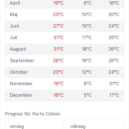
April
19°C
6°C
16°C
Maj
23°C
10°C
20°C
Juni
27°C
15°C
24°C
Juli
31°C
17°C
26°C
Augusti
31°C
18°C
26°C
September
28°C
16°C
26°C
Oktober
23°C
12°C
24°C
November
19°C
8°C
21°C
December
16°C
5°C
17°C
Prognos för Porto Colom:
söndag
måndag