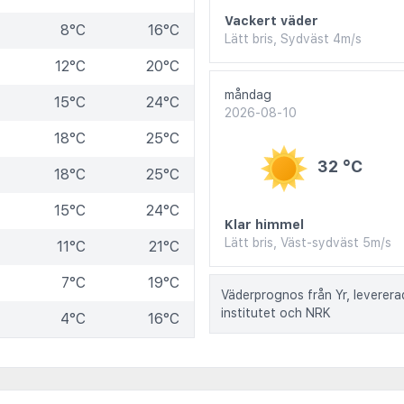
Vackert väder
8°C
16°C
Lätt bris, Sydväst 4m/s
12°C
20°C
måndag
15°C
24°C
2026-08-10
18°C
25°C
32 °C
18°C
25°C
15°C
24°C
Klar himmel
Lätt bris, Väst-sydväst 5m/s
11°C
21°C
7°C
19°C
Väderprognos från Yr, leverer
institutet och NRK
4°C
16°C