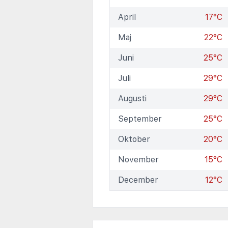
April
17°C
Maj
22°C
Juni
25°C
Juli
29°C
Augusti
29°C
September
25°C
Oktober
20°C
November
15°C
December
12°C