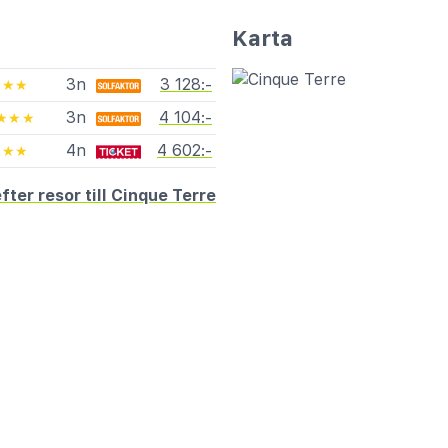
Karta
3n
3 128:-
★★
3n
4 104:-
★★★
4n
4 602:-
★★
fter resor till Cinque Terre