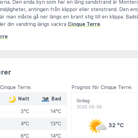
yarna. Den enda byn som har en lång sandstrand är Monter
möjligheter, antingen från klippor eller stenstrand. Den en
, där man måste gå ner längs en brant stig till en klippa. Bad
der din vandring längs vackra
Cinque Terre
.
erre
rer
Cinque Terre:
Prognos för Cinque Terre:
Natt
Bad
lördag
2026-08-08
3°C
14°C
4°C
13°C
32 °C
6°C
14°C