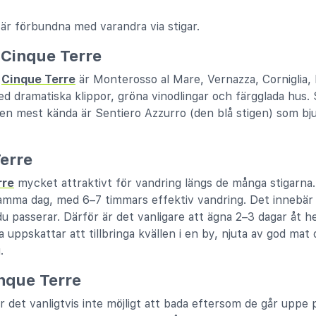
 är förbundna med varandra via stigar.
 Cinque Terre
r
Cinque Terre
är Monterosso al Mare, Vernazza, Corniglia,
 dramatiska klippor, gröna vinodlingar och färgglada hus. 
en mest kända är Sentiero Azzurro (den blå stigen) som bju
Terre
rre
mycket attraktivt för vandring längs de många stigarna
samma dag, med 6–7 timmars effektiv vandring. Det innebär
du passerar. Därför är det vanligare att ägna 2–3 dagar åt h
uppskattar att tillbringa kvällen i en by, njuta av god mat 
.
nque Terre
r det vanligtvis inte möjligt att bada eftersom de går uppe