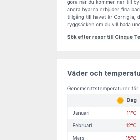
göra när du kommer ner till b
andra byarna erbjuder fina bad
tillgång till havet är Corniglia
ryggsäcken om du vill bada un
Sök efter resor till Cinque T
Väder och temperatu
Genomsnittstemperaturer för 
Dag
Januari
11°C
Februari
12°C
Mars
15°C