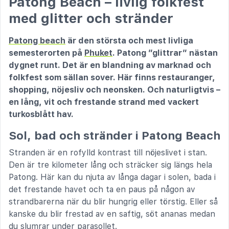
Patong Beach – livlig folkfest
med glitter och stränder
Patong beach
är den största och mest livliga
semesterorten på
Phuket
. Patong ”glittrar” nästan
dygnet runt. Det är en blandning av marknad och
folkfest som sällan sover. Här finns restauranger,
shopping, nöjesliv och neonsken. Och naturligtvis –
en lång, vit och frestande strand med vackert
turkosblått hav.
Sol, bad och stränder i Patong Beach
Stranden är en rofylld kontrast till nöjeslivet i stan.
Den är tre kilometer lång och sträcker sig längs hela
Patong. Här kan du njuta av långa dagar i solen, bada i
det frestande havet och ta en paus på någon av
strandbarerna när du blir hungrig eller törstig. Eller så
kanske du blir frestad av en saftig, söt ananas medan
du slumrar under parasollet.