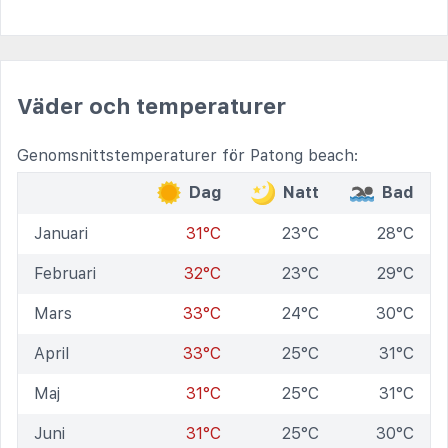
Väder och temperaturer
Genomsnittstemperaturer för Patong beach:
Dag
Natt
Bad
Januari
31°C
23°C
28°C
Februari
32°C
23°C
29°C
Mars
33°C
24°C
30°C
April
33°C
25°C
31°C
Maj
31°C
25°C
31°C
Juni
31°C
25°C
30°C