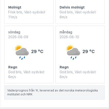
Molnigt
Delvis molnigt
Frisk bris, Väst-sydväst
God bris, Väst-sydväst
11m/s
6m/s
söndag
måndag
2026-08-09
2026-08-10
29 °C
29 °C
Regn
Regn
God bris, Väst-sydväst
God bris, Väst-sydväst
6m/s
8m/s
Väderprognos från Yr, levererad av det norska meteorologiska
institutet och NRK