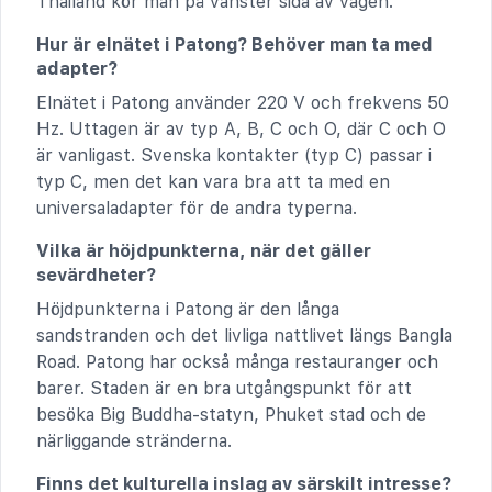
Thailand kör man på vänster sida av vägen.
Hur är elnätet i Patong? Behöver man ta med
adapter?
Elnätet i Patong använder 220 V och frekvens 50
Hz. Uttagen är av typ A, B, C och O, där C och O
är vanligast. Svenska kontakter (typ C) passar i
typ C, men det kan vara bra att ta med en
universaladapter för de andra typerna.
Vilka är höjdpunkterna, när det gäller
sevärdheter?
Höjdpunkterna i Patong är den långa
sandstranden och det livliga nattlivet längs Bangla
Road. Patong har också många restauranger och
barer. Staden är en bra utgångspunkt för att
besöka Big Buddha-statyn, Phuket stad och de
närliggande stränderna.
Finns det kulturella inslag av särskilt intresse?