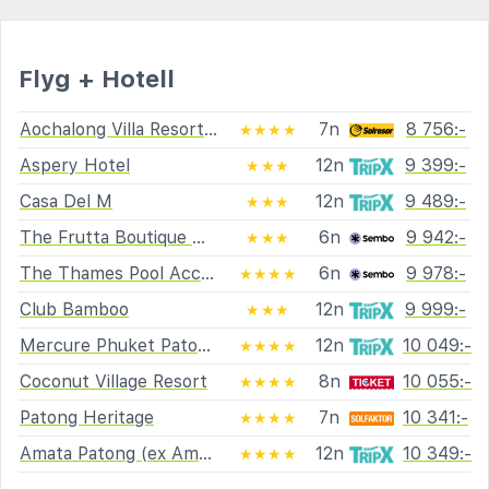
Flyg + Hotell
Aochalong Villa Resort and spa
7n
8 756:-
★★★★
Aspery Hotel
12n
9 399:-
★★★
Casa Del M
12n
9 489:-
★★★
The Frutta Boutique Hotel
6n
9 942:-
★★★
The Thames Pool Access Resort
6n
9 978:-
★★★★
Club Bamboo
12n
9 999:-
★★★
Mercure Phuket Patong Journeyhub
12n
10 049:-
★★★★
Coconut Village Resort
8n
10 055:-
★★★★
Patong Heritage
7n
10 341:-
★★★★
Amata Patong (ex Amata Resort)
12n
10 349:-
★★★★