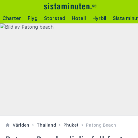
Charter
Flyg
Storstad
Hotell
Hyrbil
Sista minu
Världen
Thailand
Phuket
Patong Beach