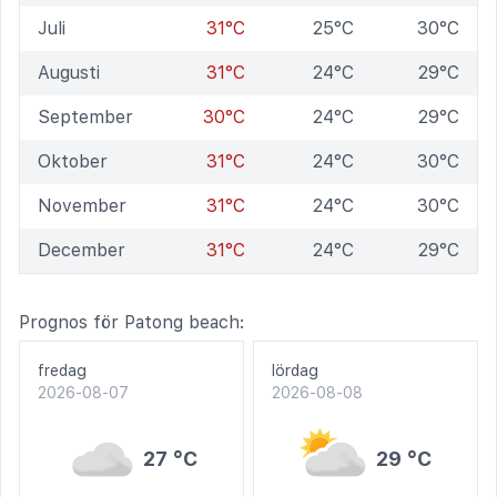
Juli
31°C
25°C
30°C
Augusti
31°C
24°C
29°C
September
30°C
24°C
29°C
Oktober
31°C
24°C
30°C
November
31°C
24°C
30°C
December
31°C
24°C
29°C
Prognos för Patong beach:
fredag
lördag
2026-08-07
2026-08-08
27 °C
29 °C