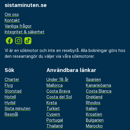
sistaminuten.se
Om oss
Kontakt
Vanliga frågor
Integritet & säkerhet
Vi är en sökmotor och inte en resebyrå. Alla bokningar görs hos
den researrangör du väljer via våra sökmotorer.
Sök
Användbara länkar
Charter
Under 18 år
Spanien
Flyg
Mallorca
Kanarieöarna
Storstad
Costa Brava
Costa Blanca
Hotell
Costa del Sol
Grekland
Hyrbil
Kreta
Rhodos
Sista minuten
Turkiet
Italien
Resmål
Cypern
Kroatien
Portugal
Bulgarien
Thailand
Marocko