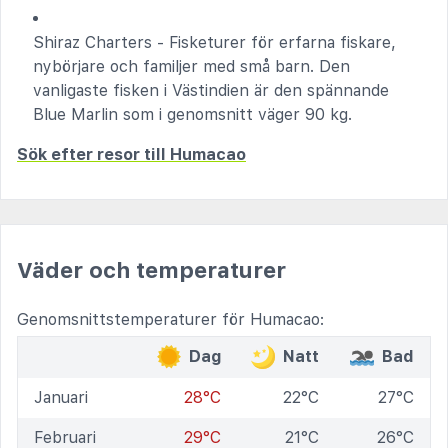
Shiraz Charters - Fisketurer för erfarna fiskare,
nybörjare och familjer med små barn. Den
vanligaste fisken i Västindien är den spännande
Blue Marlin som i genomsnitt väger 90 kg.
Sök efter resor till Humacao
Väder och temperaturer
Genomsnittstemperaturer för Humacao:
Dag
Natt
Bad
Januari
28°C
22°C
27°C
Februari
29°C
21°C
26°C