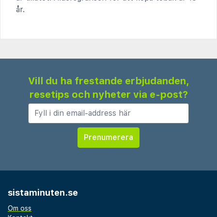
år.
Vill du ha frestande erbjudanden,
resetips och nyheter via e-post?
sistaminuten.se
Om oss