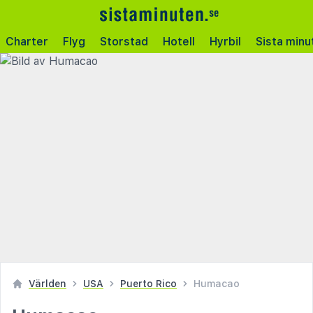
Charter
Flyg
Storstad
Hotell
Hyrbil
Sista minu
Världen
USA
Puerto Rico
Humacao