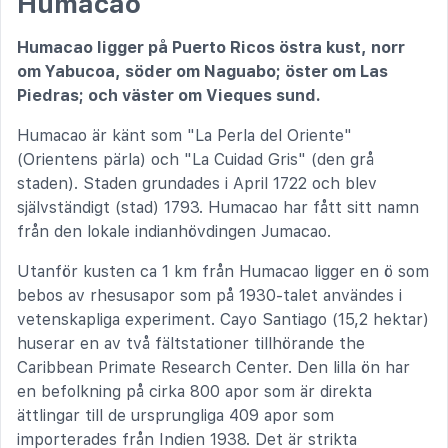
Humacao
Humacao ligger på Puerto Ricos östra kust, norr
om Yabucoa, söder om Naguabo; öster om Las
Piedras; och väster om Vieques sund.
Humacao är känt som "La Perla del Oriente"
(Orientens pärla) och "La Cuidad Gris" (den grå
staden). Staden grundades i April 1722 och blev
självständigt (stad) 1793. Humacao har fått sitt namn
från den lokale indianhövdingen Jumacao.
Utanför kusten ca 1 km från Humacao ligger en ö som
bebos av rhesusapor som på 1930-talet användes i
vetenskapliga experiment. Cayo Santiago (15,2 hektar)
huserar en av två fältstationer tillhörande the
Caribbean Primate Research Center. Den lilla ön har
en befolkning på cirka 800 apor som är direkta
ättlingar till de ursprungliga 409 apor som
importerades från Indien 1938. Det är strikta