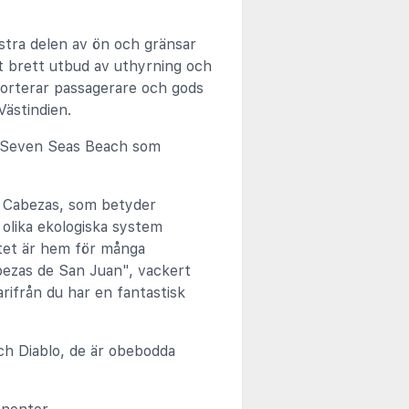
östra delen av ön och gränsar
tt brett utbud av uthyrning och
porterar passagerare och gods
Västindien.
g, Seven Seas Beach som
as Cabezas, som betyder
 olika ekologiska system
atet är hem för många
abezas de San Juan", vackert
rifrån du har en fantastisk
ch Diablo, de är obebodda