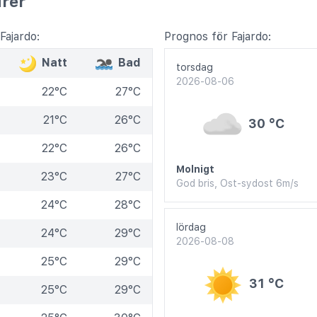
rer
ajardo:
Prognos för Fajardo:
Natt
Bad
torsdag
2026-08-06
22°C
27°C
21°C
26°C
30 °C
22°C
26°C
Molnigt
23°C
27°C
God bris, Ost-sydost 6m/s
24°C
28°C
lördag
24°C
29°C
2026-08-08
25°C
29°C
31 °C
25°C
29°C