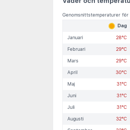
Väder och temperatu
Genomsnittstemperaturer för F
Dag
Januari
28°C
Februari
29°C
Mars
29°C
April
30°C
Maj
31°C
Juni
31°C
Juli
31°C
Augusti
32°C