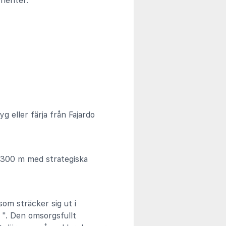
onenter.
g eller färja från Fajardo
n 300 m med strategiska
om sträcker sig ut i
 ". Den omsorgsfullt