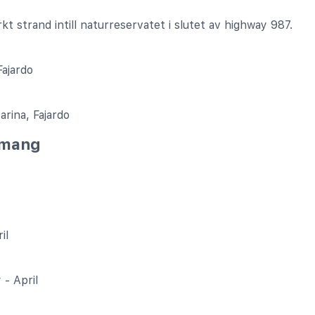
 strand intill naturreservatet i slutet av highway 987.
Fajardo
rina, Fajardo
emang
il
 - April