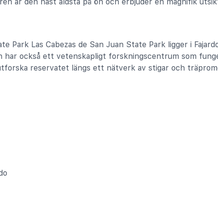
ren är den näst äldsta på ön och erbjuder en magnifik utsik
te Park Las Cabezas de San Juan State Park ligger i Fajar
en har också ett vetenskapligt forskningscentrum som fun
tforska reservatet längs ett nätverk av stigar och träprom
do