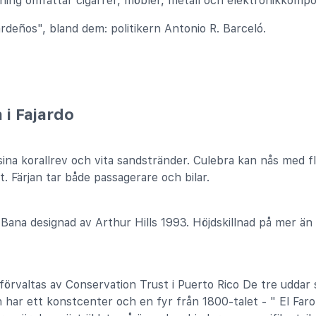
ning omfattar cigarrer, möbler, metall och elektronikkomp
rdeños", bland dem: politikern Antonio R. Barceló.
 i Fajardo
ina korallrev och vita sandstränder. Culebra kan nås med fly
 Färjan tar både passagerare och bilar.
 Bana designad av Arthur Hills 1993. Höjdskillnad på mer ä
förvaltas av Conservation Trust i Puerto Rico De tre uddar s
 har ett konstcenter och en fyr från 1800-talet - " El Faro