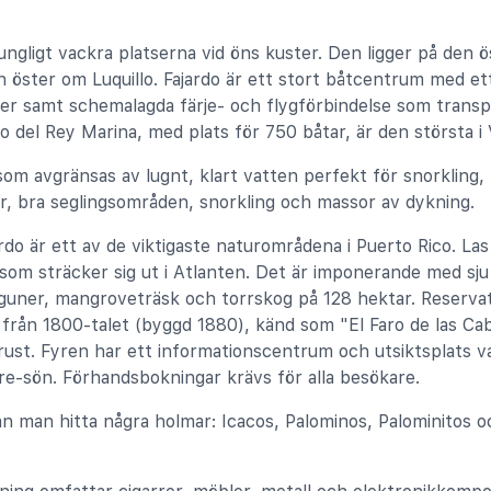
ungligt vackra platserna vid öns kuster. Den ligger på den 
ch öster om Luquillo. Fajardo är ett stort båtcentrum med e
ter samt schemalagda färje- och flygförbindelse som trans
o del Rey Marina, med plats för 750 båtar, är den största i 
 som avgränsas av lugnt, klart vatten perfekt för snorklin
r, bra seglingsområden, snorkling och massor av dykning.
rdo är ett av de viktigaste naturområdena i Puerto Rico. L
om sträcker sig ut i Atlanten. Det är imponerande med sju
 laguner, mangroveträsk och torrskog på 128 hektar. Reserv
 från 1800-talet (byggd 1880), känd som "El Faro de las C
ust. Fyren har ett informationscentrum och utsiktsplats va
re-sön. Förhandsbokningar krävs för alla besökare.
n man hitta några holmar: Icacos, Palominos, Palominitos o