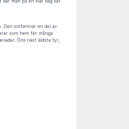
t där man på en klar dag ser
do. Den omfamnar en del av
gerar som hem för många
enader. Öns näst äldsta fyr,