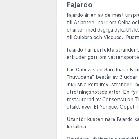
Fajardo
Fajardo är en av de mest urspr
till Atlanten, norr om Ceiba o
charter med dagliga dykutflyk
till Culebra och Vieques. Puert
Fajardo har perfekta stränder
erbjuder gott om vattensporte
Las Cabezas de San Juan i Faja
"huvudena" består av 3 uddar s
inklusive korallrev, stränder,
utrotningshotade arter. En fyr
restaurerad av Conservation Tr
utsikt över El Yunque. Öppet f
Utanför kusten nära Fajardo ka
korallöar.