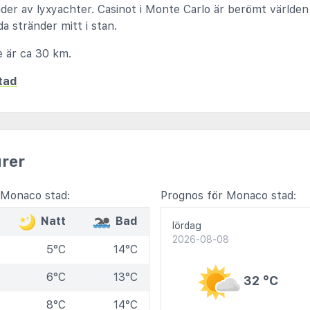
er av lyxyachter. Casinot i Monte Carlo är berömt världen 
da stränder mitt i stan.
ce är ca 30 km.
stad
rer
 Monaco stad:
Prognos för Monaco stad:
Natt
Bad
lördag
2026-08-08
5°C
14°C
6°C
13°C
32 °C
8°C
14°C