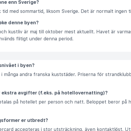
one enn Sverige?
 tid med sommartid, liksom Sverige. Det är normalt ingen ti
søke denne byen?
h kustliv är maj till oktober mest aktuellt. Havet är varmast
änds flitigt under denna period.
snivået i byen?
 i många andra franska kuststäder. Priserna för strandklub
r ekstra avgifter (f.eks. på hotellovernatting)?
betalas på hotellet per person och natt. Beloppet beror på h
ngsformer er utbredt?
ercard accepteras i stor utsträckning, även kontaktlöst. Ut