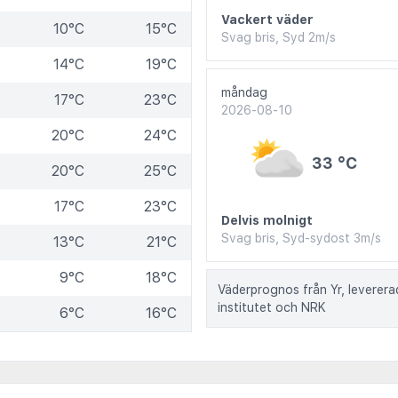
Vackert väder
10°C
15°C
Svag bris, Syd 2m/s
14°C
19°C
måndag
17°C
23°C
2026-08-10
20°C
24°C
33 °C
20°C
25°C
17°C
23°C
Delvis molnigt
Svag bris, Syd-sydost 3m/s
13°C
21°C
9°C
18°C
Väderprognos från Yr, leverer
institutet och NRK
6°C
16°C