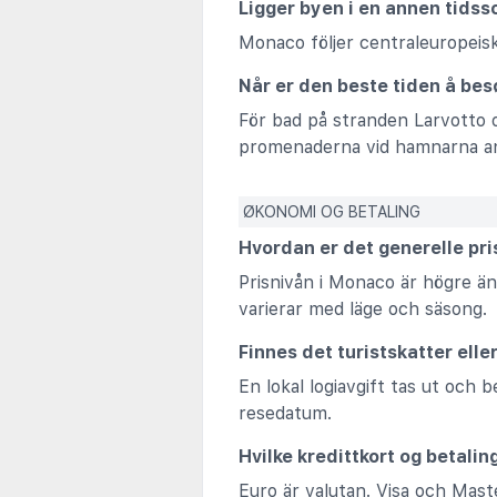
Ligger byen i en annen tidss
Monaco följer centraleuropeisk
Når er den beste tiden å be
För bad på stranden Larvotto oc
promenaderna vid hamnarna anv
ØKONOMI OG BETALING
Hvordan er det generelle pri
Prisnivån i Monaco är högre än
varierar med läge och säsong.
Finnes det turistskatter elle
En lokal logiavgift tas ut och 
resedatum.
Hvilke kredittkort og betali
Euro är valutan. Visa och Mast