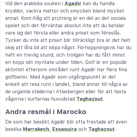
Vid den arabiska souken i
Agadir
kan du handla
kryddor, vackra mattor och smycken bland mycket
annat. Kom ihåg att prutning är en del av det sociala
spelet och det förväntas absolut inte att du betalar
vare sig det första eller andra priset som föreslås.
Tycker du inte att priset blir tillräckligt bra är det helt
okej att låta bli att köpa något. Förhoppningsvis har du
haft en trevlig stund, och troligen har du fått minst
en kopp söt mynta­te under tiden. Golf är en populär
aktivitet eftersom området runt Agadir har flera fina
golfbanor. Med Agadir som utgångspunkt är det
enkelt att resa runt i landet, bland annat till några av
de urgamla städerna i Atlasbergen eller för att testa
vågorna i surfarnas huvudstad
Taghazout
.
Andra resmål i Marocko
De som har besökt Agadir blir ofta frestade att även
besöka
Marrakech
,
Essaouira
och
Taghazout
.