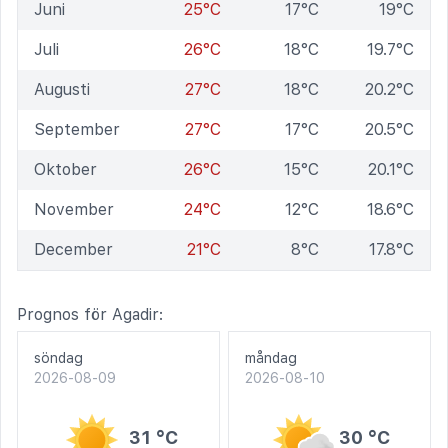
Juni
25°C
17°C
19°C
Juli
26°C
18°C
19.7°C
Augusti
27°C
18°C
20.2°C
September
27°C
17°C
20.5°C
Oktober
26°C
15°C
20.1°C
November
24°C
12°C
18.6°C
December
21°C
8°C
17.8°C
Prognos för Agadir:
söndag
måndag
2026-08-09
2026-08-10
31 °C
30 °C