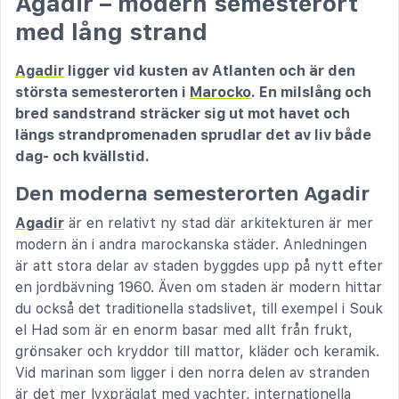
Agadir – modern semesterort
med lång strand
Agadir
ligger vid kusten av Atlanten och är den
största semesterorten i
Marocko
. En milslång och
bred sandstrand sträcker sig ut mot havet och
längs strandpromenaden sprudlar det av liv både
dag- och kvällstid.
Den moderna semesterorten Agadir
Agadir
är en relativt ny stad där arkitekturen är mer
modern än i andra marockanska städer. Anledningen
är att stora delar av staden byggdes upp på nytt efter
en jordbävning 1960. Även om staden är modern hittar
du också det traditionella stadslivet, till exempel i Souk
el Had som är en enorm basar med allt från frukt,
grönsaker och kryddor till mattor, kläder och keramik.
Vid marinan som ligger i den norra delen av stranden
är det mer lyxpräglat med yachter, internationella