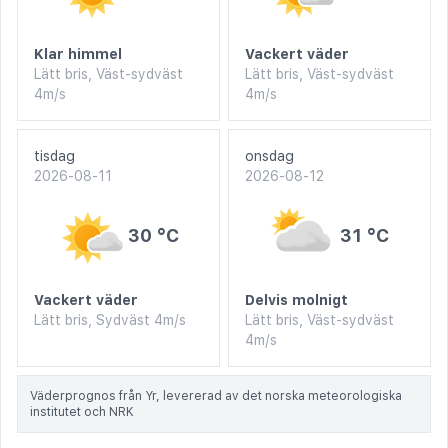
Klar himmel
Vackert väder
Lätt bris, Väst-sydväst
Lätt bris, Väst-sydväst
4m/s
4m/s
tisdag
onsdag
2026-08-11
2026-08-12
30 °C
31 °C
Vackert väder
Delvis molnigt
Lätt bris, Sydväst 4m/s
Lätt bris, Väst-sydväst
4m/s
Väderprognos från Yr, levererad av det norska meteorologiska
institutet och NRK