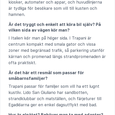
kiosker, automater och appar, och huvudlinjerna
är tydliga för besökare som vill till kusten och
hamnen.
Är det tryggt och enkelt att köra bil själv? På
vilken sida av vägen kör man?
I Italien kör man på höger sida. I Trapani är
centrum kompakt med smala gator och vissa
zoner med begränsad trafik, så parkering utanför
kärnan och promenad längs strandpromenaden är
ofta praktiskt.
Är det här ett resmål som passar för
småbarnsfamiljer?
Trapani passar för familjer som vill ha ett lugnt
kustliv. Lido San Giuliano har sandbotten,
strandklubbar och matställen, och färjeturer till
Egadiöarna ger en enkel dagsutflykt med bad.
Hur är elnätet? Behöver man ta med adapter?