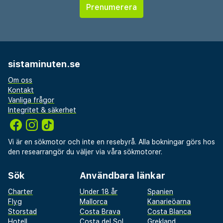
sistaminuten.se
Om oss
Kontakt
Vanliga frågor
Integritet & säkerhet
Vi är en sökmotor och inte en resebyrå. Alla bokningar görs hos
den researrangör du väljer via våra sökmotorer.
Sök
Användbara länkar
Charter
Under 18 år
Spanien
Flyg
Mallorca
Kanarieöarna
Storstad
Costa Brava
Costa Blanca
Hotell
Costa del Sol
Grekland