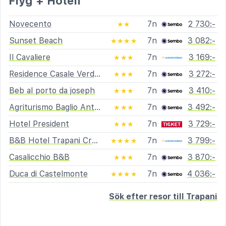
Flyg + Hotell
Novecento
7n
2 730:-
★★
Sunset Beach
7n
3 082:-
★★★★
Il Cavaliere
7n
3 169:-
★★★
Residence Casale Verderame
7n
3 272:-
★★★
Beb al porto da joseph
7n
3 410:-
★★★
Agriturismo Baglio Antico
7n
3 492:-
★★★
Hotel President
7n
3 729:-
★★★
B&B Hotel Trapani Crystal
7n
3 799:-
★★★★
Casalicchio B&B
7n
3 870:-
★★★
Duca di Castelmonte
7n
4 036:-
★★★★
Sök efter resor till Trapani