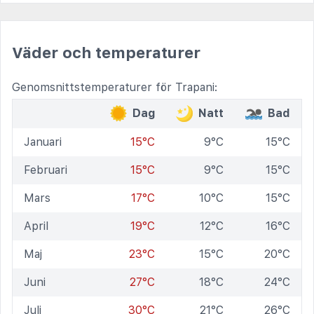
Väder och temperaturer
Genomsnittstemperaturer för Trapani:
Dag
Natt
Bad
Januari
15°C
9°C
15°C
Februari
15°C
9°C
15°C
Mars
17°C
10°C
15°C
April
19°C
12°C
16°C
Maj
23°C
15°C
20°C
Juni
27°C
18°C
24°C
Juli
30°C
21°C
26°C