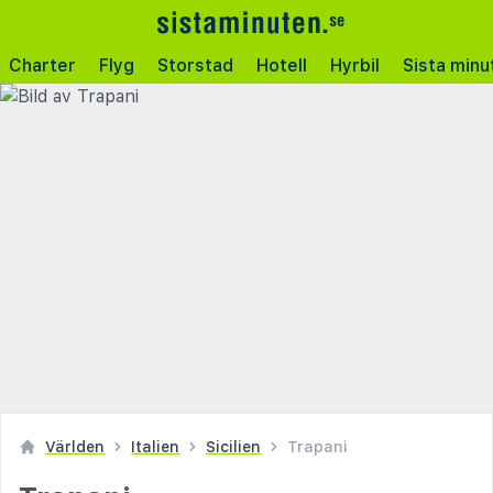
Charter
Flyg
Storstad
Hotell
Hyrbil
Sista minu
Världen
Italien
Sicilien
Trapani