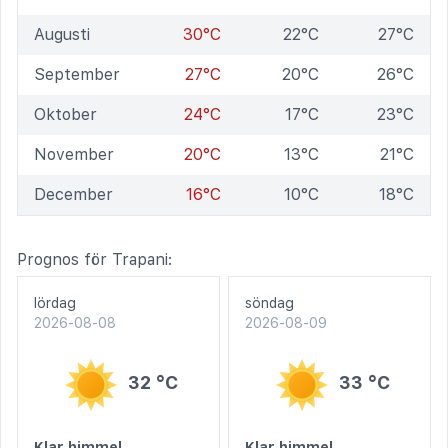
Augusti
30°C
22°C
27°C
September
27°C
20°C
26°C
Oktober
24°C
17°C
23°C
November
20°C
13°C
21°C
December
16°C
10°C
18°C
Prognos för Trapani:
lördag
söndag
2026-08-08
2026-08-09
32 °C
33 °C
Klar himmel
Klar himmel