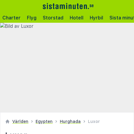
Charter
Flyg
Storstad
Hotell
Hyrbil
Sista minu
Världen
Egypten
Hurghada
Luxor