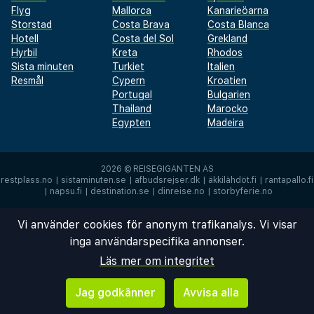
Flyg
Mallorca
Kanarieöarna
Storstad
Costa Brava
Costa Blanca
Hotell
Costa del Sol
Grekland
Hyrbil
Kreta
Rhodos
Sista minuten
Turkiet
Italien
Resmål
Cypern
Kroatien
Portugal
Bulgarien
Thailand
Marocko
Egypten
Madeira
2026 ©
REISEGIGANTEN AS
restplass.no
|
sistaminuten.se
|
afbudsrejser.dk
|
äkkilähdöt.fi
|
rantapallo.fi
|
napsu.fi
|
destination.se
|
dinreise.no
|
storbyferie.no
Vi använder cookies för anonym trafikanalys. Vi visar
inga användarspecifika annonser.
Läs mer om integritet
Jag godkänner
Avvisa alla