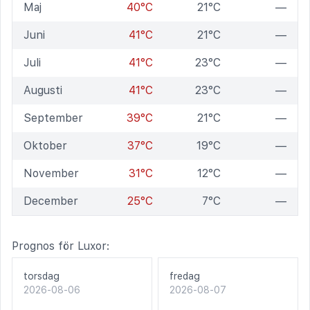
Maj
40°C
21°C
—
Juni
41°C
21°C
—
Juli
41°C
23°C
—
Augusti
41°C
23°C
—
September
39°C
21°C
—
Oktober
37°C
19°C
—
November
31°C
12°C
—
December
25°C
7°C
—
Prognos för Luxor:
torsdag
fredag
2026-08-06
2026-08-07