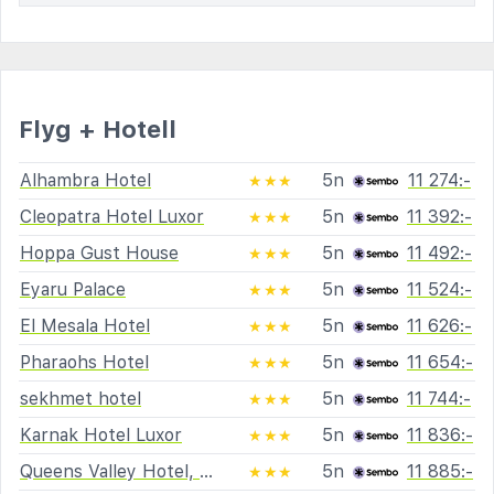
Flyg + Hotell
Alhambra Hotel
5n
11 274:-
★★★
Cleopatra Hotel Luxor
5n
11 392:-
★★★
Hoppa Gust House
5n
11 492:-
★★★
Eyaru Palace
5n
11 524:-
★★★
El Mesala Hotel
5n
11 626:-
★★★
Pharaohs Hotel
5n
11 654:-
★★★
sekhmet hotel
5n
11 744:-
★★★
Karnak Hotel Luxor
5n
11 836:-
★★★
Queens Valley Hotel, Restaurants, Bars and Spa Luxor
5n
11 885:-
★★★