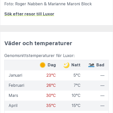
Foto: Roger Nabben & Marianne Maroni Block
Sök efter resor till Luxor
Väder och temperaturer
Genomsnittstemperaturer för Luxor:
Dag
Natt
Bad
Januari
23°C
5°C
—
Februari
26°C
7°C
—
Mars
30°C
10°C
—
April
35°C
15°C
—