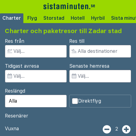
Charter
Flyg
Storstad
Hotell
Hyrbil
Sista minu
Charter och paketresor till Zadar stad
Res från
Res till
Tidigast avresa
Senaste hemresa
Reslängd
Direktflyg
Resenärer
Vuxna
2