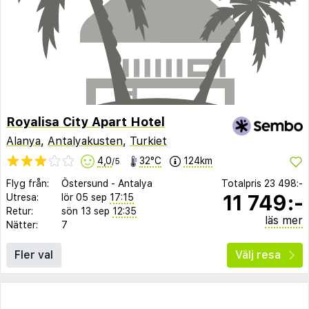
Royalisa City Apart Hotel
Alanya
,
Antalyakusten
,
Turkiet
4,0
32°C
124km
/5
Flyg från:
Östersund
-
Antalya
Totalpris
23 498:-
11 749:-
Utresa:
lör 05 sep
17:15
Retur:
sön 13 sep
12:35
läs mer
Nätter:
7
Fler val
Välj resa