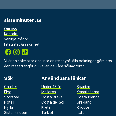
sistaminuten.se
Om oss
Kontakt
Vanliga frågor
Integritet & säkerhet
Vi är en sökmotor och inte en resebyrå. Alla bokningar görs hos
den researrangör du väljer via våra sökmotorer.
Sök
Användbara länkar
Charter
Under 18 år
Spanien
Flyg
Mallorca
Kanarieöarna
Storstad
Costa Brava
Costa Blanca
Hotell
Costa del Sol
Grekland
Hyrbil
Kreta
Rhodos
Sista minuten
Turkiet
Italien