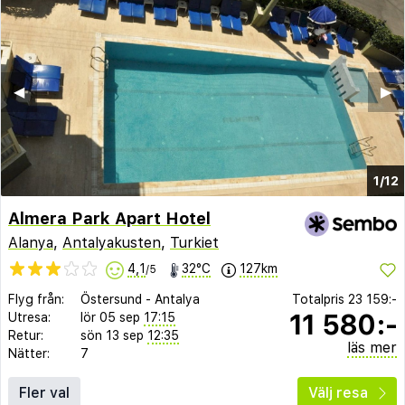
◀︎
▶︎
1/12
Almera Park Apart Hotel
Alanya
,
Antalyakusten
,
Turkiet
4,1
32°C
127km
/5
Flyg från:
Östersund
-
Antalya
Totalpris
23 159:-
11 580:-
Utresa:
lör 05 sep
17:15
Retur:
sön 13 sep
12:35
läs mer
Nätter:
7
Fler val
Välj resa