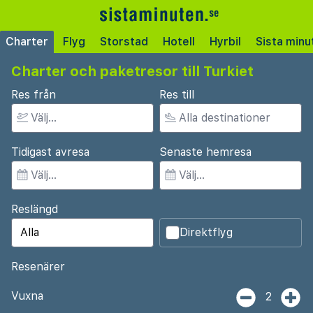
Charter
Flyg
Storstad
Hotell
Hyrbil
Sista minu
Charter och paketresor till Turkiet
Res från
Res till
Tidigast avresa
Senaste hemresa
Reslängd
Direktflyg
Resenärer
Vuxna
2