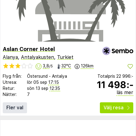
Aslan Corner Hotel
Alanya
,
Antalyakusten
,
Turkiet
3,8
32°C
126km
/5
Flyg från:
Östersund
-
Antalya
Totalpris
22 996:-
11 498:-
Utresa:
lör 05 sep
17:15
Retur:
sön 13 sep
12:35
läs mer
Nätter:
7
Fler val
Välj resa