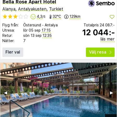
Bella Rose Apart Hotel
Alanya
,
Antalyakusten
,
Turkiet
4,3
32°C
129km
/5
Flyg från:
Östersund
-
Antalya
Totalpris
24 087:-
12 044:-
Utresa:
lör 05 sep
17:15
Retur:
sön 13 sep
12:35
läs mer
Nätter:
7
Fler val
Välj resa
◀︎
▶︎