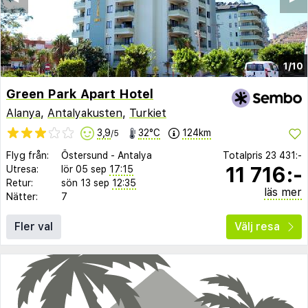
1/10
Green Park Apart Hotel
Alanya
,
Antalyakusten
,
Turkiet
3,9
32°C
124km
/5
Flyg från:
Östersund
-
Antalya
Totalpris
23 431:-
11 716:-
Utresa:
lör 05 sep
17:15
Retur:
sön 13 sep
12:35
läs mer
Nätter:
7
Fler val
Välj resa