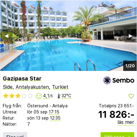
◀︎
▶︎
1/20
Gazipasa Star
Side
,
Antalyakusten
,
Turkiet
4,1
32°C
/5
Flyg från:
Östersund
-
Antalya
Totalpris
23 651:-
11 826:-
Utresa:
lör 05 sep
17:15
Retur:
sön 13 sep
12:35
läs mer
Nätter:
7