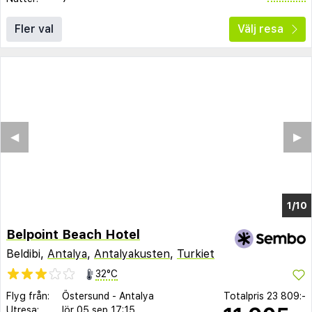
Fler val
Välj resa
◀︎
▶︎
1/4
Belpoint Beach Hotel
Beldibi,
Antalya
,
Antalyakusten
,
Turkiet
32°C
Flyg från:
Östersund
-
Antalya
Totalpris
23 809:-
Utresa:
lör 05 sep
17:15