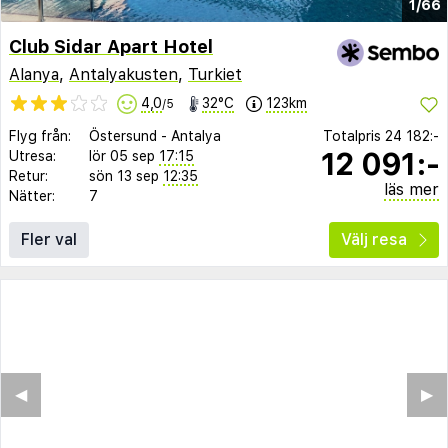
1/66
Club Sidar Apart Hotel
Alanya
,
Antalyakusten
,
Turkiet
4,0
32°C
123km
/5
Flyg från:
Östersund
-
Antalya
Totalpris
24 182:-
12 091:-
Utresa:
lör 05 sep
17:15
Retur:
sön 13 sep
12:35
läs mer
Nätter:
7
Fler val
Välj resa
◀︎
▶︎