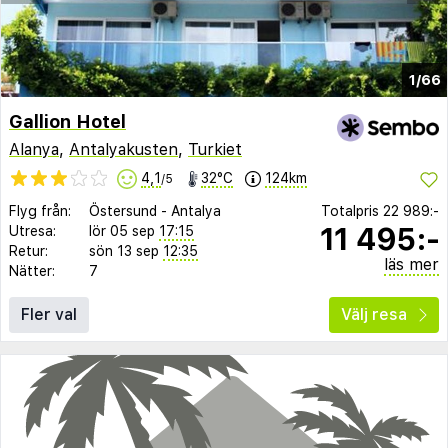
1/66
Gallion Hotel
Alanya
,
Antalyakusten
,
Turkiet
4,1
32°C
124km
/5
Flyg från:
Östersund
-
Antalya
Totalpris
22 989:-
11 495:-
Utresa:
lör 05 sep
17:15
Retur:
sön 13 sep
12:35
läs mer
Nätter:
7
Fler val
Välj resa