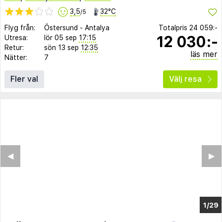
3,5
32°C
/5
Flyg från:
Östersund
-
Antalya
Totalpris
24 059:-
12 030:-
Utresa:
lör 05 sep
17:15
Retur:
sön 13 sep
12:35
läs mer
Nätter:
7
Fler val
Välj resa
◀︎
▶︎
1/23