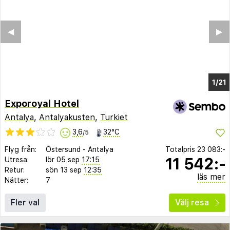
◀︎
▶︎
1/15
Exporoyal Hotel
Antalya
,
Antalyakusten
,
Turkiet
3,6
32°C
/5
Flyg från:
Östersund
-
Antalya
Totalpris
23 083:-
11 542:-
Utresa:
lör 05 sep
17:15
Retur:
sön 13 sep
12:35
läs mer
Nätter:
7
Fler val
Välj resa