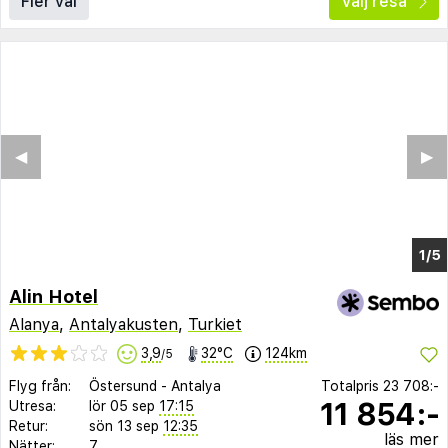
Fler val
Välj resa
Alin Hotel
Alanya
,
Antalyakusten
,
Turkiet
3,9
32°C
124km
/5
Flyg från:
Östersund
-
Antalya
Totalpris
23 708:-
11 854:-
Utresa:
lör 05 sep
17:15
Retur:
sön 13 sep
12:35
läs mer
Nätter:
7