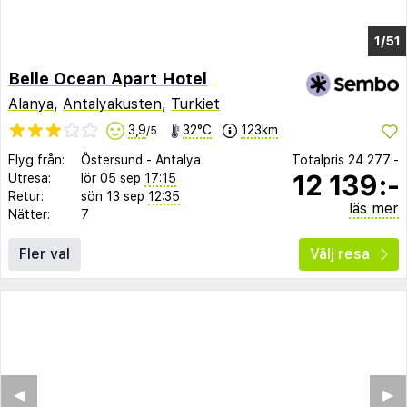
1/44
Belle Ocean Apart Hotel
Alanya
,
Antalyakusten
,
Turkiet
3,9
32°C
123km
/5
Flyg från:
Östersund
-
Antalya
Totalpris
24 277:-
12 139:-
Utresa:
lör 05 sep
17:15
Retur:
sön 13 sep
12:35
läs mer
Nätter:
7
Fler val
Välj resa
◀︎
▶︎