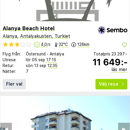
Alanya Beach Hotel
Alanya
,
Antalyakusten
,
Turkiet
4,0
32°C
128km
/5
Flyg från:
Östersund
-
Antalya
Totalpris
23 297:-
11 649:-
Utresa:
lör 05 sep
17:15
Retur:
sön 13 sep
12:35
läs mer
Nätter:
7
Fler val
Välj resa
◀︎
▶︎