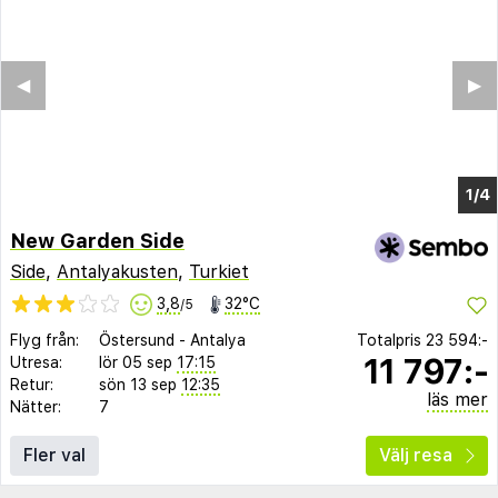
New Garden Side
Side
,
Antalyakusten
,
Turkiet
3,8
32°C
/5
Flyg från:
Östersund
-
Antalya
Totalpris
23 594:-
11 797:-
Utresa:
lör 05 sep
17:15
Retur:
sön 13 sep
12:35
läs mer
Nätter:
7
Fler val
Välj resa