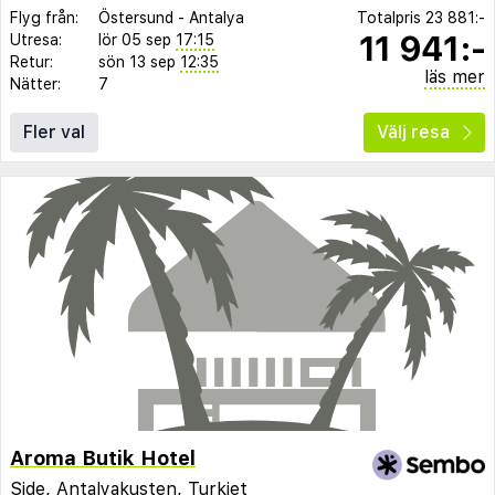
Flyg från:
Östersund
-
Antalya
Totalpris
23 881:-
11 941:-
Utresa:
lör 05 sep
17:15
Retur:
sön 13 sep
12:35
läs mer
Nätter:
7
Fler val
Välj resa
Aroma Butik Hotel
Side
,
Antalyakusten
,
Turkiet