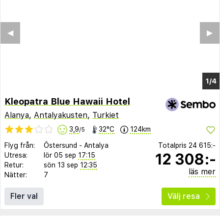
Kleopatra Blue Hawaii Hotel
Alanya
,
Antalyakusten
,
Turkiet
3,9
32°C
124km
/5
Flyg från:
Östersund
-
Antalya
Totalpris
24 615:-
12 308:-
Utresa:
lör 05 sep
17:15
Retur:
sön 13 sep
12:35
läs mer
Nätter:
7
Fler val
Välj resa