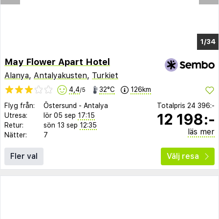
1/30
May Flower Apart Hotel
Alanya
,
Antalyakusten
,
Turkiet
4,4
32°C
126km
/5
Flyg från:
Östersund
-
Antalya
Totalpris
24 396:-
12 198:-
Utresa:
lör 05 sep
17:15
Retur:
sön 13 sep
12:35
läs mer
Nätter:
7
Fler val
Välj resa