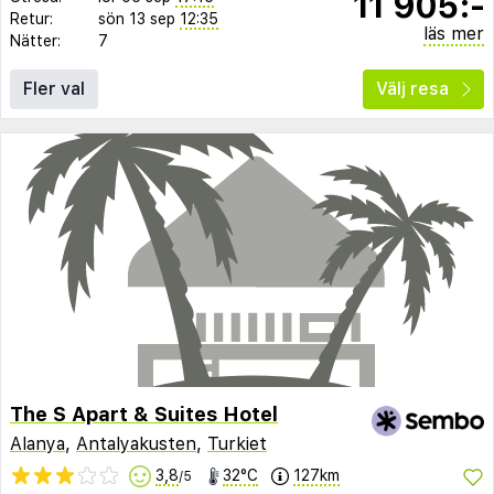
11 905:-
Retur:
sön 13 sep
12:35
läs mer
Nätter:
7
Fler val
Välj resa
The S Apart & Suites Hotel
Alanya
,
Antalyakusten
,
Turkiet
3,8
32°C
127km
/5