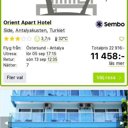
Orient Apart Hotel
Side
,
Antalyakusten
,
Turkiet
3,7
32°C
/5
Flyg från:
Östersund
-
Antalya
Totalpris
22 916:-
11 458:-
Utresa:
lör 05 sep
17:15
Retur:
sön 13 sep
12:35
läs mer
Nätter:
7
Fler val
Välj resa
◀︎
▶︎