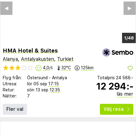
◀︎
▶︎
1/43
HMA Hotel & Suites
Alanya
,
Antalyakusten
,
Turkiet
4,0
32°C
125km
/5
Flyg från:
Östersund
-
Antalya
Totalpris
24 588:-
12 294:-
Utresa:
lör 05 sep
17:15
Retur:
sön 13 sep
12:35
läs mer
Nätter:
7
Fler val
Välj resa