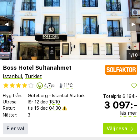
◀︎
▶︎
1/10
Boss Hotel Sultanahmet
Istanbul
,
Turkiet
4,7
11°C
/5
Flyg från:
Göteborg
-
Istanbul Atatürk
Totalpris
6 194:-
3 097:-
Utresa:
lör 12 dec
18:10
Retur:
tis 15 dec
04:30
läs mer
Nätter:
3
Fler val
Välj resa