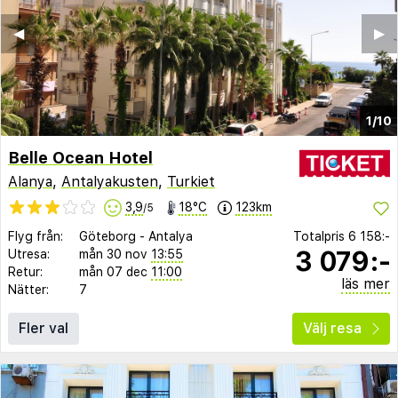
◀︎
▶︎
1/10
Belle Ocean Hotel
Alanya
,
Antalyakusten
,
Turkiet
3,9
18°C
123km
/5
Flyg från:
Göteborg
-
Antalya
Totalpris
6 158:-
3 079:-
Utresa:
mån 30 nov
13:55
Retur:
mån 07 dec
11:00
läs mer
Nätter:
7
Fler val
Välj resa