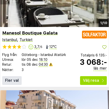
1/10
Manesol Boutique Galata
Istanbul
,
Turkiet
3,7
12°C
/5
Flyg från:
Göteborg
-
Istanbul Atatürk
Totalpris
6 135:-
3 068:-
Utresa:
lör 05 dec
18:10
Retur:
tis 08 dec
04:30
läs mer
Nätter:
3
Fler val
Välj resa