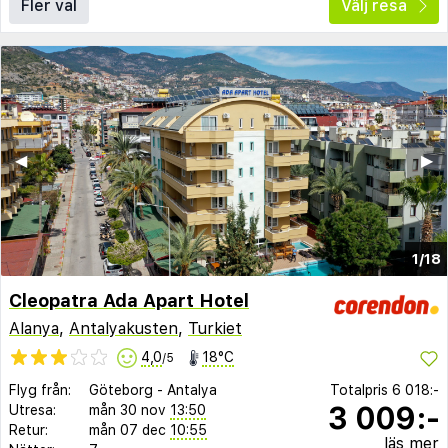
Fler val
Välj resa
◀︎
▶︎
1/18
Cleopatra Ada Apart Hotel
Alanya
,
Antalyakusten
,
Turkiet
4,0
18°C
/5
Flyg från:
Göteborg
-
Antalya
Totalpris
6 018:-
3 009:-
Utresa:
mån 30 nov
13:50
Retur:
mån 07 dec
10:55
läs mer