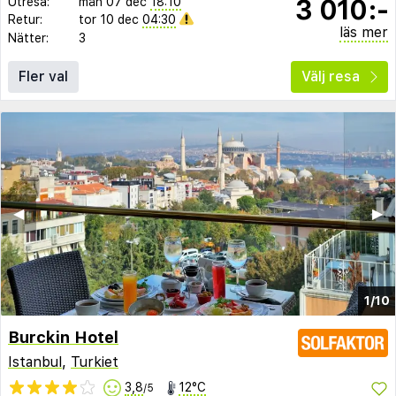
3 010:-
Utresa:
mån 07 dec
18:10
Retur:
tor 10 dec
04:30
läs mer
Nätter:
3
Fler val
Välj resa
◀︎
▶︎
1/10
Burckin Hotel
Istanbul
,
Turkiet
3,8
12°C
/5