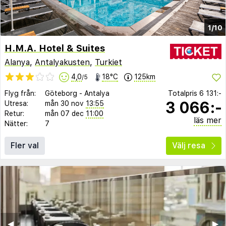
1/10
H.M.A. Hotel & Suites
Alanya
,
Antalyakusten
,
Turkiet
4,0
18°C
125km
/5
Flyg från:
Göteborg
-
Antalya
Totalpris
6 131:-
3 066:-
Utresa:
mån 30 nov
13:55
Retur:
mån 07 dec
11:00
läs mer
Nätter:
7
Fler val
Välj resa
◀︎
▶︎