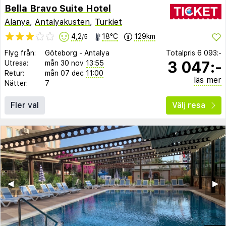
Bella Bravo Suite Hotel
Alanya
,
Antalyakusten
,
Turkiet
4,2
18°C
129km
/5
Flyg från:
Göteborg
-
Antalya
Totalpris
6 093:-
3 047:-
Utresa:
mån 30 nov
13:55
Retur:
mån 07 dec
11:00
läs mer
Nätter:
7
Fler val
Välj resa
◀︎
▶︎