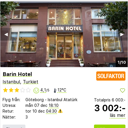
◀︎
▶︎
1/10
Barin Hotel
Istanbul
,
Turkiet
4,1
12°C
/5
Flyg från:
Göteborg
-
Istanbul Atatürk
Totalpris
6 003:-
3 002:-
Utresa:
mån 07 dec
18:10
Retur:
tor 10 dec
04:30
läs mer
Nätter:
3