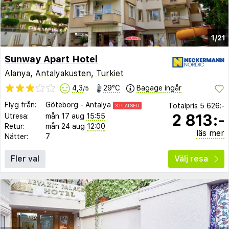
1/21
Sunway Apart Hotel
Alanya
,
Antalyakusten
,
Turkiet
4,3
29°C
Bagage ingår
/5
Flyg från:
Göteborg
-
Antalya
Totalpris
5 626:-
3 PLATSER
2 813:-
Utresa:
mån 17 aug
15:55
Retur:
mån 24 aug
12:00
läs mer
Nätter:
7
Fler val
Välj resa