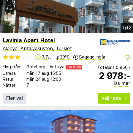
1/12
Lavinia Apart Hotel
Alanya
,
Antalyakusten
,
Turkiet
3,7
29°C
Bagage ingår
/5
Flyg från:
Göteborg
-
Antalya
Totalpris
5 956:-
3 PLATSER
2 978:-
Utresa:
mån 17 aug
15:55
Retur:
mån 24 aug
12:00
läs mer
Nätter:
7
Fler val
Välj resa