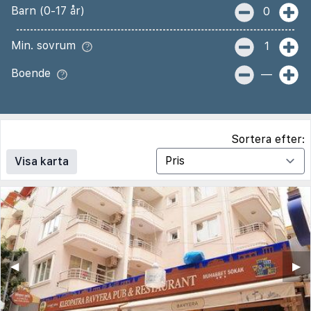
Barn (0-17 år)
0
Min. sovrum
1
Boende
—
Sortera efter:
Visa karta
◀︎
▶︎