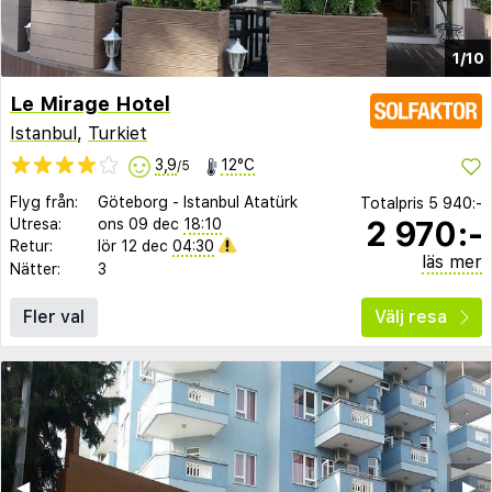
1/10
Le Mirage Hotel
Istanbul
,
Turkiet
3,9
12°C
/5
Flyg från:
Göteborg
-
Istanbul Atatürk
Totalpris
5 940:-
2 970:-
Utresa:
ons 09 dec
18:10
Retur:
lör 12 dec
04:30
läs mer
Nätter:
3
Fler val
Välj resa
◀︎
▶︎