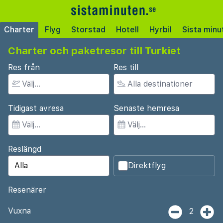
Charter
Flyg
Storstad
Hotell
Hyrbil
Sista minu
Charter och paketresor till Turkiet
Res från
Res till
Tidigast avresa
Senaste hemresa
Reslängd
Direktflyg
Resenärer
Vuxna
2