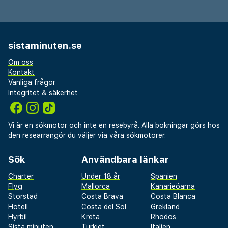
sistaminuten.se
Om oss
Kontakt
Vanliga frågor
Integritet & säkerhet
Vi är en sökmotor och inte en resebyrå. Alla bokningar görs hos
den researrangör du väljer via våra sökmotorer.
Sök
Användbara länkar
Charter
Under 18 år
Spanien
Flyg
Mallorca
Kanarieöarna
Storstad
Costa Brava
Costa Blanca
Hotell
Costa del Sol
Grekland
Hyrbil
Kreta
Rhodos
Sista minuten
Turkiet
Italien