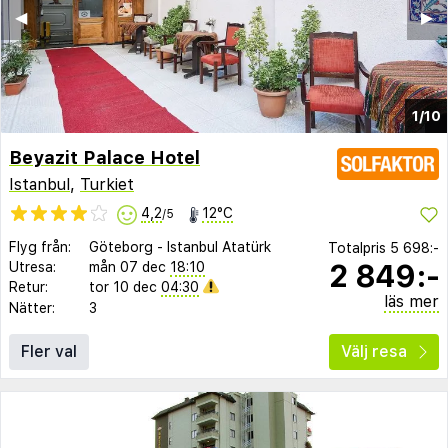
◀︎
▶︎
1/10
Beyazit Palace Hotel
Istanbul
,
Turkiet
4,2
12°C
/5
Flyg från:
Göteborg
-
Istanbul Atatürk
Totalpris
5 698:-
2 849:-
Utresa:
mån 07 dec
18:10
Retur:
tor 10 dec
04:30
läs mer
Nätter:
3
Fler val
Välj resa