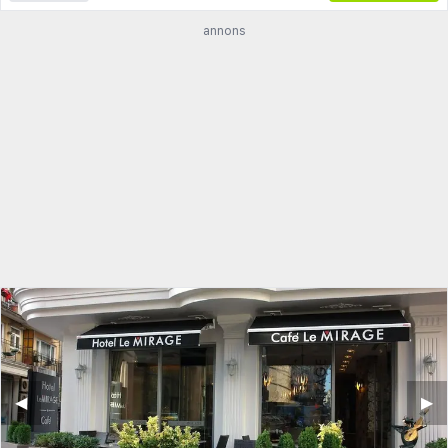
annons
◀︎
▶︎