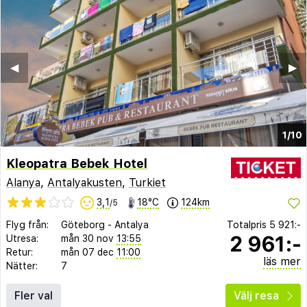
◀︎
▶︎
1/10
Kleopatra Bebek Hotel
Alanya
,
Antalyakusten
,
Turkiet
3,1
18°C
124km
/5
Flyg från:
Göteborg
-
Antalya
Totalpris
5 921:-
2 961:-
Utresa:
mån 30 nov
13:55
Retur:
mån 07 dec
11:00
läs mer
Nätter:
7
Fler val
Välj resa