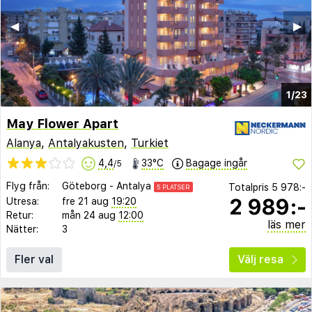
◀︎
▶︎
1/23
May Flower Apart
Alanya
,
Antalyakusten
,
Turkiet
4,4
33°C
Bagage ingår
/5
Flyg från:
Göteborg
-
Antalya
Totalpris
5 978:-
5 PLATSER
2 989:-
Utresa:
fre 21 aug
19:20
Retur:
mån 24 aug
12:00
läs mer
Nätter:
3
Fler val
Välj resa