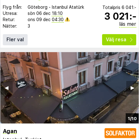
Flyg från:
Göteborg
-
Istanbul Atatürk
Totalpris
6 041:-
3 021:-
Utresa:
sön 06 dec
18:10
Retur:
ons 09 dec
04:30
läs mer
Nätter:
3
Fler val
Välj resa
◀︎
▶︎
1/10
Agan