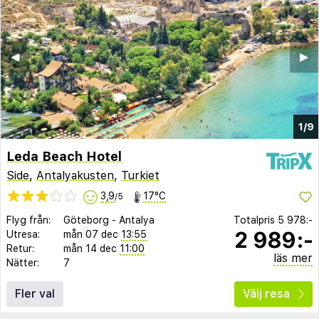
◀︎
▶︎
1/9
Leda Beach Hotel
Side
,
Antalyakusten
,
Turkiet
3,9
17°C
/5
Flyg från:
Göteborg
-
Antalya
Totalpris
5 978:-
2 989:-
Utresa:
mån 07 dec
13:55
Retur:
mån 14 dec
11:00
läs mer
Nätter:
7
Fler val
Välj resa