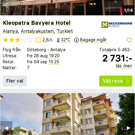
1/14
Kleopatra Bavyera Hotel
Alanya
,
Antalyakusten
,
Turkiet
2,8
32°C
Bagage ingår
/5
Flyg från:
Göteborg
-
Antalya
Totalpris
5 462:-
2 731:-
Utresa:
fre 28 aug
19:20
Retur:
fre 04 sep
15:25
läs mer
Nätter:
7
Fler val
Välj resa
◀︎
▶︎