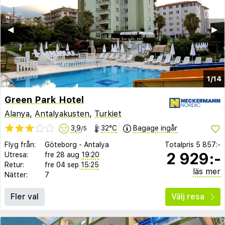
◀︎
▶︎
1/14
Green Park Hotel
Alanya
,
Antalyakusten
,
Turkiet
3,9
32°C
Bagage ingår
/5
Flyg från:
Göteborg
-
Antalya
Totalpris
5 857:-
2 929:-
Utresa:
fre 28 aug
19:20
Retur:
fre 04 sep
15:25
läs mer
Nätter:
7
Fler val
Välj resa