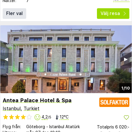
Nätter:
7
Fler val
Välj resa
◀︎
▶︎
1/10
Antea Palace Hotel & Spa
Istanbul
,
Turkiet
4,2
12°C
/5
Flyg från:
Göteborg
-
Istanbul Atatürk
Totalpris
6 020:-