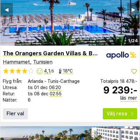
◀︎
▶︎
1/24
The Orangers Garden Villas & Bungalows
Hammamet
,
Tunisien
4,1
18°C
/5
Flyg från:
Arlanda
-
Tunis-Carthage
Totalpris
18 478:-
9 239:-
Utresa:
tis 01 dec
06:20
Retur:
tis 08 dec
02:55
läs mer
Nätter:
6
Fler val
Välj resa