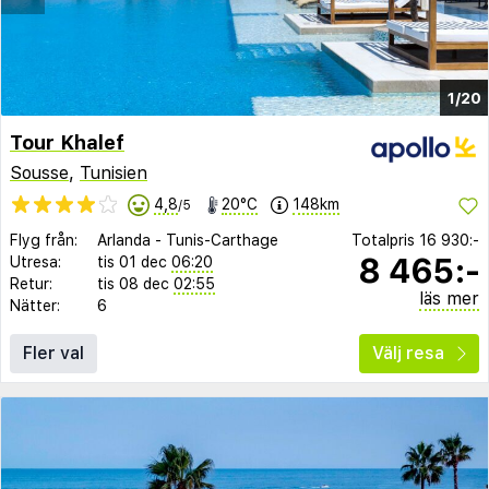
1/20
Tour Khalef
Sousse
,
Tunisien
4,8
20°C
148km
/5
Flyg från:
Arlanda
-
Tunis-Carthage
Totalpris
16 930:-
8 465:-
Utresa:
tis 01 dec
06:20
Retur:
tis 08 dec
02:55
läs mer
Nätter:
6
Fler val
Välj resa