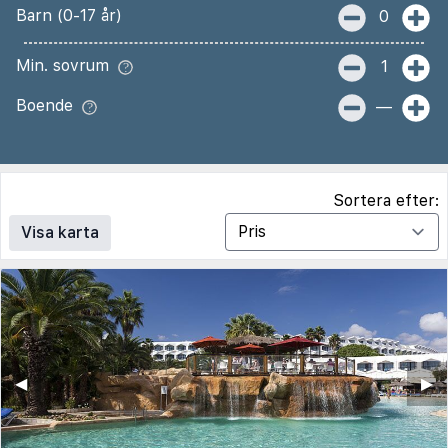
Barn (0-17 år)
0
Min. sovrum
1
Boende
—
Sortera efter:
Visa karta
◀︎
▶︎