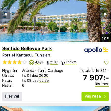
◀︎
▶︎
1/16
Sentido Bellevue Park
Port el Kantaoui
,
Tunisien
4,6
21°C
144km
/5
Flyg från:
Arlanda
-
Tunis-Carthage
Totalpris
15 814:-
7 907:-
Utresa:
tis 01 dec
06:20
Retur:
tis 08 dec
02:55
läs mer
Nätter:
6
Fler val
Välj resa