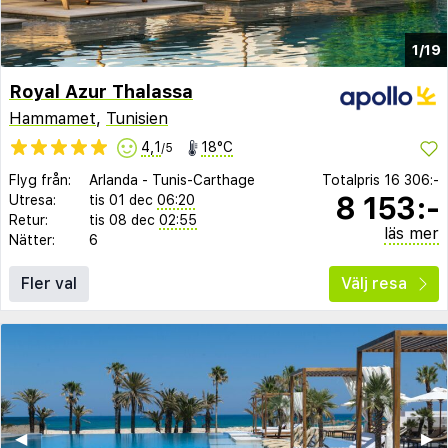
1/19
Royal Azur Thalassa
Hammamet
,
Tunisien
4,1
18°C
/5
Flyg från:
Arlanda
-
Tunis-Carthage
Totalpris
16 306:-
8 153:-
Utresa:
tis 01 dec
06:20
Retur:
tis 08 dec
02:55
läs mer
Nätter:
6
Fler val
Välj resa
◀︎
▶︎