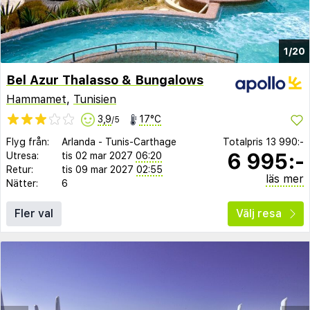
1/20
Bel Azur Thalasso & Bungalows
Hammamet
,
Tunisien
3,9
17°C
/5
Flyg från:
Arlanda
-
Tunis-Carthage
Totalpris
13 990:-
6 995:-
Utresa:
tis 02 mar 2027
06:20
Retur:
tis 09 mar 2027
02:55
läs mer
Nätter:
6
Fler val
Välj resa