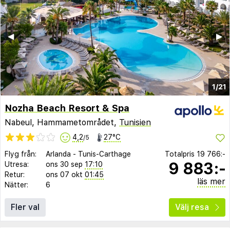
◀︎
▶︎
1/21
Nozha Beach Resort & Spa
Nabeul, Hammametområdet,
Tunisien
4,2
27°C
/5
Flyg från:
Arlanda
-
Tunis-Carthage
Totalpris
19 766:-
9 883:-
Utresa:
ons 30 sep
17:10
Retur:
ons 07 okt
01:45
läs mer
Nätter:
6
Fler val
Välj resa