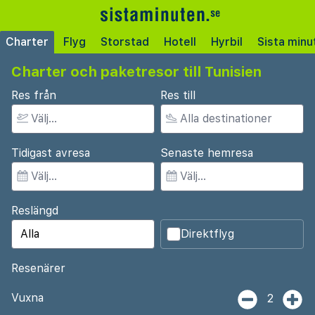
Charter
Flyg
Storstad
Hotell
Hyrbil
Sista minu
Charter och paketresor till Tunisien
Res från
Res till
Tidigast avresa
Senaste hemresa
Reslängd
Direktflyg
Resenärer
Vuxna
2