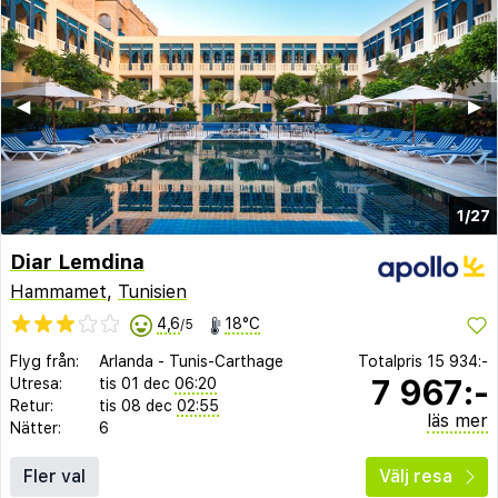
◀︎
▶︎
1/27
Diar Lemdina
Hammamet
,
Tunisien
4,6
18°C
/5
Flyg från:
Arlanda
-
Tunis-Carthage
Totalpris
15 934:-
7 967:-
Utresa:
tis 01 dec
06:20
Retur:
tis 08 dec
02:55
läs mer
Nätter:
6
Fler val
Välj resa