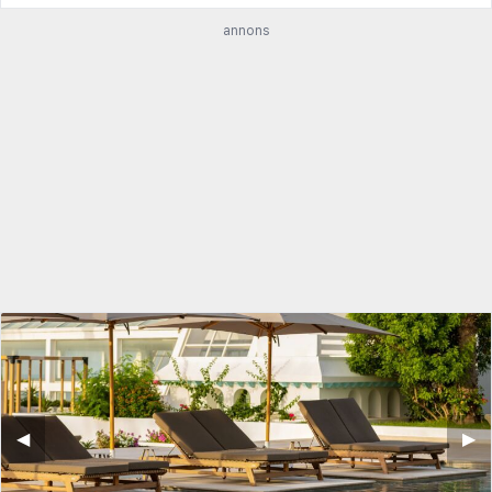
annons
◀︎
▶︎