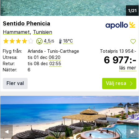
1/21
Sentido Phenicia
Hammamet
,
Tunisien
4,5
18°C
/5
Flyg från:
Arlanda
-
Tunis-Carthage
Totalpris
13 954:-
6 977:-
Utresa:
tis 01 dec
06:20
Retur:
tis 08 dec
02:55
läs mer
Nätter:
6
Fler val
Välj resa
◀︎
▶︎