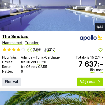
◀︎
▶︎
1/22
The Sindbad
Hammamet
,
Tunisien
3,8
22°C
/5
Flyg från:
Arlanda
-
Tunis-Carthage
Totalpris
15 274:-
7 637:-
Utresa:
fre 30 okt
06:20
Retur:
fre 06 nov
02:55
läs mer
Nätter:
6
Fler val
Välj resa