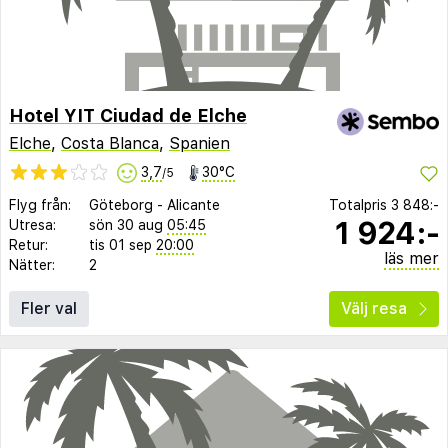
Hotel YIT Ciudad de Elche
Elche
,
Costa Blanca
,
Spanien
3,7
30°C
/5
Flyg från:
Göteborg
-
Alicante
Totalpris
3 848:-
1 924:-
Utresa:
sön 30 aug
05:45
Retur:
tis 01 sep
20:00
läs mer
Nätter:
2
Fler val
Välj resa