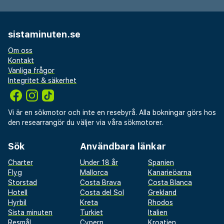
sistaminuten.se
Om oss
Kontakt
Vanliga frågor
Integritet & säkerhet
Vi är en sökmotor och inte en resebyrå. Alla bokningar görs hos
den researrangör du väljer via våra sökmotorer.
Sök
Användbara länkar
Charter
Under 18 år
Spanien
Flyg
Mallorca
Kanarieöarna
Storstad
Costa Brava
Costa Blanca
Hotell
Costa del Sol
Grekland
Hyrbil
Kreta
Rhodos
Sista minuten
Turkiet
Italien
Resmål
Cypern
Kroatien