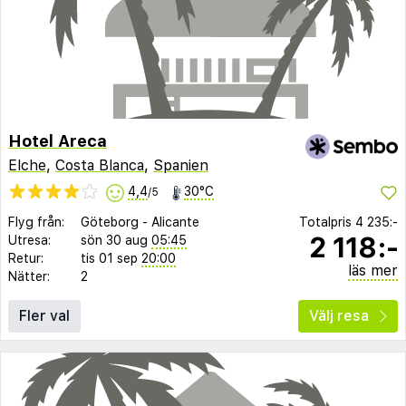
Hotel Areca
Elche
,
Costa Blanca
,
Spanien
4,4
30°C
/5
Flyg från:
Göteborg
-
Alicante
Totalpris
4 235:-
2 118:-
Utresa:
sön 30 aug
05:45
Retur:
tis 01 sep
20:00
läs mer
Nätter:
2
Fler val
Välj resa