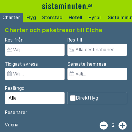
Charter
Flyg
Storstad
Hotell
Hyrbil
Sista minu
Charter och paketresor till Elche
Res från
Res till
Tidigast avresa
Senaste hemresa
Reslängd
Direktflyg
Resenärer
Vuxna
2