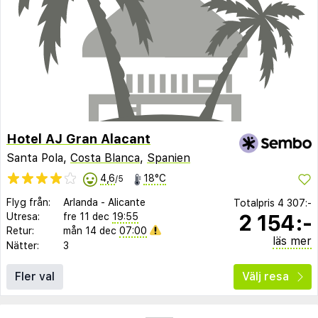
Hotel AJ Gran Alacant
Santa Pola,
Costa Blanca
,
Spanien
4,6
18°C
/5
Flyg från:
Arlanda
-
Alicante
Totalpris
4 307:-
2 154:-
Utresa:
fre 11 dec
19:55
Retur:
mån 14 dec
07:00
läs mer
Nätter:
3
Fler val
Välj resa