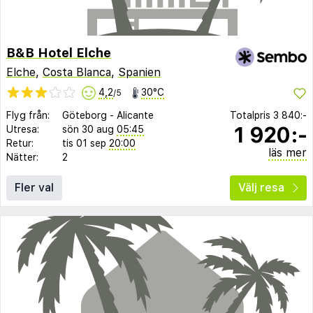
B&B Hotel Elche
Elche
,
Costa Blanca
,
Spanien
4,2
30°C
/5
Flyg från:
Göteborg
-
Alicante
Totalpris
3 840:-
1 920:-
Utresa:
sön 30 aug
05:45
Retur:
tis 01 sep
20:00
läs mer
Nätter:
2
Fler val
Välj resa