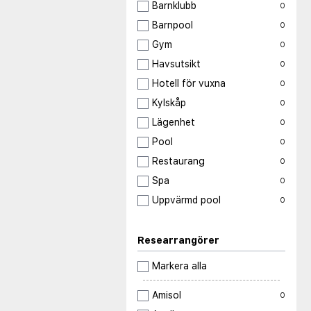
Barnklubb
0
Barnpool
0
Gym
0
Havsutsikt
0
Hotell för vuxna
0
Kylskåp
0
Lägenhet
0
Pool
0
Restaurang
0
Spa
0
Uppvärmd pool
0
Researrangörer
Markera alla
Amisol
0