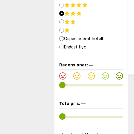
Ospecificerat hotell
Endast flyg
Recensioner:
—
Totalpris:
—