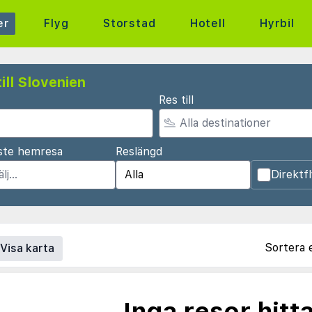
er
Flyg
Storstad
Hotell
Hyrbil
ill Slovenien
Res till
ste hemresa
Reslängd
Direktf
Sortera 
Visa karta
Inga resor hitt