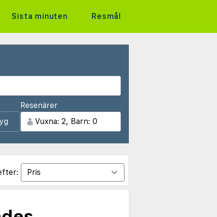
Sista minuten
Resmål
Resenärer
lyg
efter:
ades