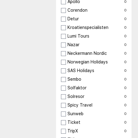
Apollo
0
Corendon
0
Detur
0
Kroatienspecialisten
0
Lumi Tours
0
Nazar
0
Neckermann Nordic
0
Norwegian Holidays
0
SAS Holidays
0
Sembo
0
Solfaktor
0
Solresor
0
Spicy Travel
0
Sunweb
0
Ticket
0
TripX
0