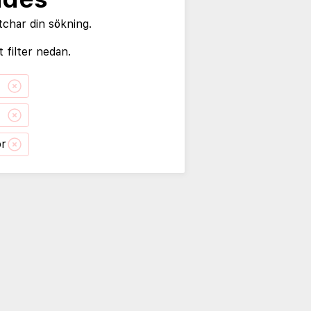
tchar din sökning.
 filter nedan.
or