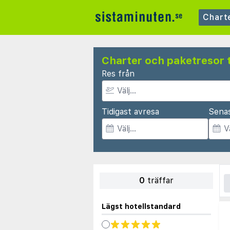
Chart
Charter och paketresor t
Res från
Tidigast avresa
Sena
0
träffar
Lägst hotellstandard