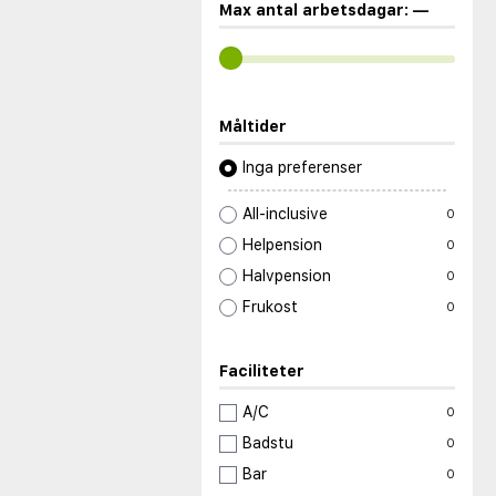
Max antal arbetsdagar:
—
Måltider
Inga preferenser
All-inclusive
0
Helpension
0
Halvpension
0
Frukost
0
Faciliteter
A/C
0
Badstu
0
Bar
0