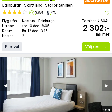
Edinburgh, Skottland, Storbritannien
3,9
7°C
/5
Flyg från:
Kastrup
-
Edinburgh
Totalpris
4 604:-
2 302:-
Utresa:
tor 10 dec
18:05
Retur:
lör 12 dec
13:15
läs mer
Nätter:
2
Fler val
Välj resa
◀︎
▶︎
1/10