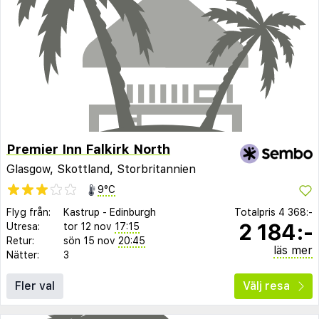
Premier Inn Falkirk North
Glasgow, Skottland, Storbritannien
9°C
Flyg från:
Kastrup
-
Edinburgh
Totalpris
4 368:-
2 184:-
Utresa:
tor 12 nov
17:15
Retur:
sön 15 nov
20:45
läs mer
Nätter:
3
Fler val
Välj resa