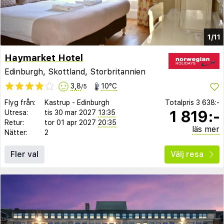
1/11
Haymarket Hotel
Edinburgh, Skottland, Storbritannien
3,8
10°C
/5
Flyg från:
Kastrup
-
Edinburgh
Totalpris
3 638:-
1 819:-
Utresa:
tis 30 mar 2027
13:35
Retur:
tor 01 apr 2027
20:35
läs mer
Nätter:
2
Fler val
Välj resa