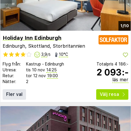
1/10
Holiday Inn Edinburgh
Edinburgh, Skottland, Storbritannien
3,9
10°C
/5
Flyg från:
Kastrup
-
Edinburgh
Totalpris
4 186:-
2 093:-
Utresa:
tis 10 nov
14:25
Retur:
tor 12 nov
19:00
läs mer
Nätter:
2
Fler val
Välj resa