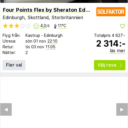
Four Points Flex by Sheraton Edinburgh
Edinburgh, Skottland, Storbritannien
4,0
11°C
/5
Flyg från:
Kastrup
-
Edinburgh
Totalpris
4 627:-
2 314:-
Utresa:
sön 01 nov
22:10
Retur:
tis 03 nov
11:05
läs mer
Nätter:
2
Fler val
Välj resa