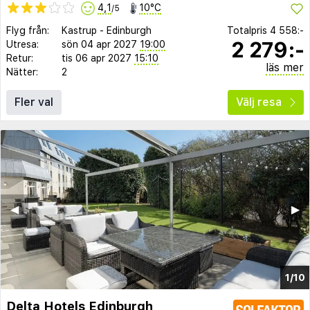
4,1
10°C
/5
Flyg från:
Kastrup
-
Edinburgh
Totalpris
4 558:-
2 279:-
Utresa:
sön 04 apr 2027
19:00
Retur:
tis 06 apr 2027
15:10
läs mer
Nätter:
2
Fler val
Välj resa
◀︎
▶︎
1/10
Delta Hotels Edinburgh