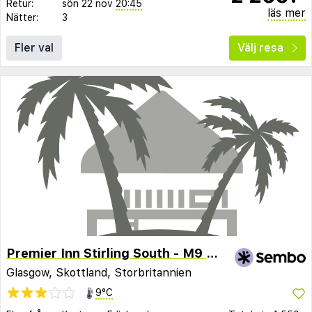
Retur:
sön 22 nov
20:45
läs mer
Nätter:
3
Fler val
Välj resa
Premier Inn Stirling South - M9 J9
Glasgow, Skottland, Storbritannien
9°C