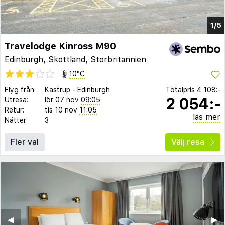
1/5
Travelodge Kinross M90
Edinburgh, Skottland, Storbritannien
10°C
Flyg från:
Kastrup
-
Edinburgh
Totalpris
4 108:-
2 054:-
Utresa:
lör 07 nov
09:05
Retur:
tis 10 nov
11:05
läs mer
Nätter:
3
Fler val
Välj resa
◀︎
▶︎