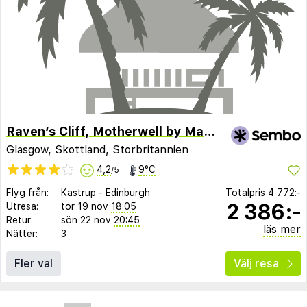
Raven’s Cliff, Motherwell by Marston's Inns
Glasgow, Skottland, Storbritannien
4,2
9°C
/5
Flyg från:
Kastrup
-
Edinburgh
Totalpris
4 772:-
2 386:-
Utresa:
tor 19 nov
18:05
Retur:
sön 22 nov
20:45
läs mer
Nätter:
3
Fler val
Välj resa