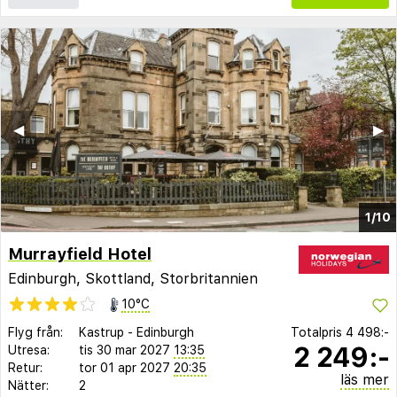
◀︎
▶︎
1/10
Murrayfield Hotel
Edinburgh, Skottland, Storbritannien
10°C
Flyg från:
Kastrup
-
Edinburgh
Totalpris
4 498:-
2 249:-
Utresa:
tis 30 mar 2027
13:35
Retur:
tor 01 apr 2027
20:35
läs mer
Nätter:
2