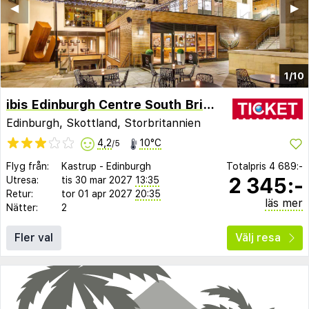
◀︎
▶︎
1/10
ibis Edinburgh Centre South Bridge - Royal Mile
Edinburgh, Skottland, Storbritannien
4,2
10°C
/5
Flyg från:
Kastrup
-
Edinburgh
Totalpris
4 689:-
2 345:-
Utresa:
tis 30 mar 2027
13:35
Retur:
tor 01 apr 2027
20:35
läs mer
Nätter:
2
Fler val
Välj resa