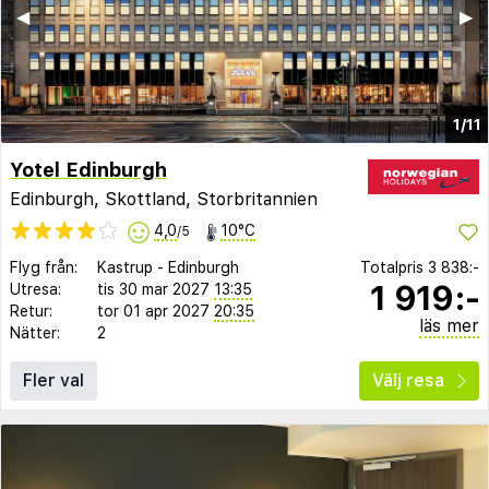
◀︎
▶︎
1/11
Yotel Edinburgh
Edinburgh, Skottland, Storbritannien
4,0
10°C
/5
Flyg från:
Kastrup
-
Edinburgh
Totalpris
3 838:-
1 919:-
Utresa:
tis 30 mar 2027
13:35
Retur:
tor 01 apr 2027
20:35
läs mer
Nätter:
2
Fler val
Välj resa