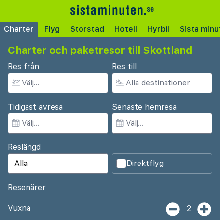
Charter
Flyg
Storstad
Hotell
Hyrbil
Sista minu
Charter och paketresor till Skottland
Res från
Res till
Tidigast avresa
Senaste hemresa
Reslängd
Direktflyg
Resenärer
Vuxna
2