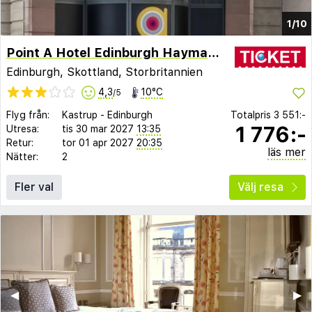
1/10
Point A Hotel Edinburgh Haymarket
Edinburgh, Skottland, Storbritannien
4,3
10°C
/5
Flyg från:
Kastrup
-
Edinburgh
Totalpris
3 551:-
1 776:-
Utresa:
tis 30 mar 2027
13:35
Retur:
tor 01 apr 2027
20:35
läs mer
Nätter:
2
Fler val
Välj resa
◀︎
▶︎