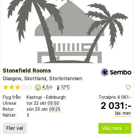
Stonefield Rooms
Glasgow, Skottland, Storbritannien
4,5
12°C
/5
Flyg från:
Kastrup
-
Edinburgh
Totalpris
4 061:-
2 031:-
Utresa:
tor 22 okt
05:50
Retur:
sön 25 okt
09:25
läs mer
Nätter:
3
Fler val
Välj resa