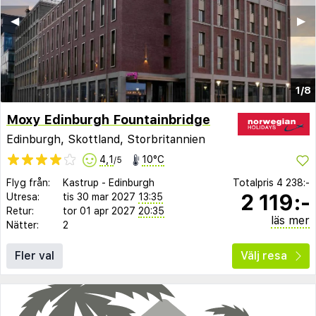
◀︎
▶︎
1/8
Moxy Edinburgh Fountainbridge
Edinburgh, Skottland, Storbritannien
4,1
10°C
/5
Flyg från:
Kastrup
-
Edinburgh
Totalpris
4 238:-
2 119:-
Utresa:
tis 30 mar 2027
13:35
Retur:
tor 01 apr 2027
20:35
läs mer
Nätter:
2
Fler val
Välj resa