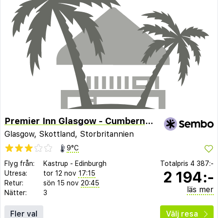
Premier Inn Glasgow - Cumbernauld
Glasgow, Skottland, Storbritannien
9°C
Flyg från:
Kastrup
-
Edinburgh
Totalpris
4 387:-
2 194:-
Utresa:
tor 12 nov
17:15
Retur:
sön 15 nov
20:45
läs mer
Nätter:
3
Fler val
Välj resa