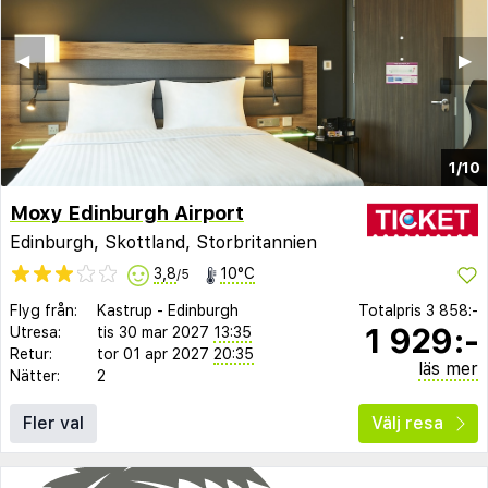
◀︎
▶︎
1/10
Moxy Edinburgh Airport
Edinburgh, Skottland, Storbritannien
3,8
10°C
/5
Flyg från:
Kastrup
-
Edinburgh
Totalpris
3 858:-
1 929:-
Utresa:
tis 30 mar 2027
13:35
Retur:
tor 01 apr 2027
20:35
läs mer
Nätter:
2
Fler val
Välj resa