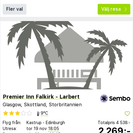
Fler val
Välj resa
Premier Inn Falkirk - Larbert
Glasgow, Skottland, Storbritannien
9°C
Flyg från:
Kastrup
-
Edinburgh
Totalpris
4 538:-
2 269:-
Utresa:
tor 19 nov
18:05