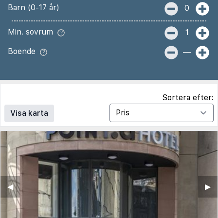
Barn (0-17 år)
0
Min. sovrum
1
Boende
—
Sortera efter:
Visa karta
◀︎
▶︎