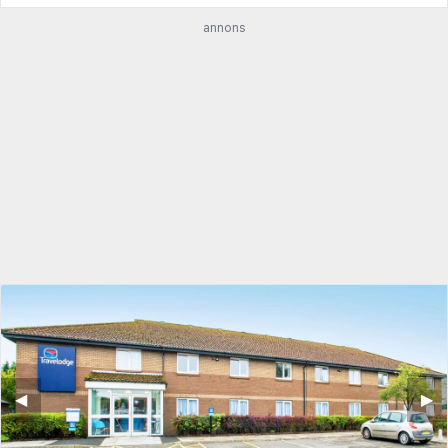
annons
◀︎
▶︎