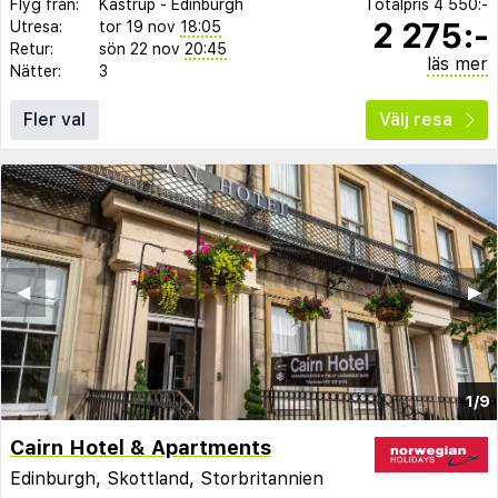
Flyg från:
Kastrup
-
Edinburgh
Totalpris
4 550:-
2 275:-
Utresa:
tor 19 nov
18:05
Retur:
sön 22 nov
20:45
läs mer
Nätter:
3
Fler val
Välj resa
◀︎
▶︎
1/9
Cairn Hotel & Apartments
Edinburgh, Skottland, Storbritannien