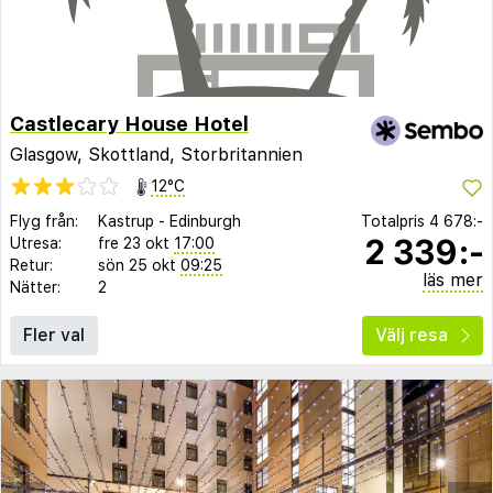
Castlecary House Hotel
Glasgow, Skottland, Storbritannien
12°C
Flyg från:
Kastrup
-
Edinburgh
Totalpris
4 678:-
2 339:-
Utresa:
fre 23 okt
17:00
Retur:
sön 25 okt
09:25
läs mer
Nätter:
2
Fler val
Välj resa