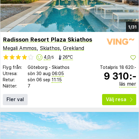
1/31
Radisson Resort Plaza Skiathos
Megali Ammos
,
Skiathos
,
Grekland
4,0
26°C
/5
Flyg från:
Göteborg
-
Skiathos
Totalpris
18 620:-
9 310:-
Utresa:
sön 30 aug
06:05
Retur:
sön 06 sep
11:15
läs mer
Nätter:
7
Fler val
Välj resa