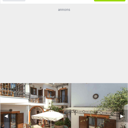
annons
◀︎
▶︎