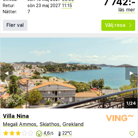
7 742:-
Retur:
sön 23 maj 2027
11:15
läs mer
Nätter:
7
Fler val
Välj resa
◀︎
▶︎
1/24
Villa Nina
Megali Ammos
,
Skiathos
,
Grekland
4,6
22°C
/5