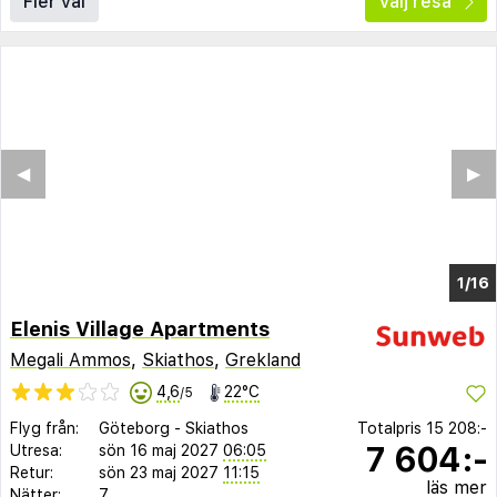
Fler val
Välj resa
◀︎
▶︎
1/16
Elenis Village Apartments
Megali Ammos
,
Skiathos
,
Grekland
4,6
22°C
/5
Flyg från:
Göteborg
-
Skiathos
Totalpris
15 208:-
7 604:-
Utresa:
sön 16 maj 2027
06:05
Retur:
sön 23 maj 2027
11:15
läs mer
Nätter:
7