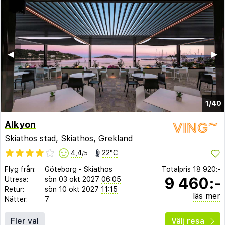
◀︎
▶︎
1/40
Alkyon
Skiathos stad
,
Skiathos
,
Grekland
4,4
22°C
/5
Flyg från:
Göteborg
-
Skiathos
Totalpris
18 920:-
9 460:-
Utresa:
sön 03 okt 2027
06:05
Retur:
sön 10 okt 2027
11:15
läs mer
Nätter:
7
Fler val
Välj resa