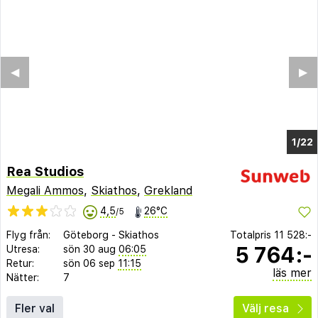
◀︎
▶︎
1/22
Rea Studios
Megali Ammos
,
Skiathos
,
Grekland
4,5
26°C
/5
Flyg från:
Göteborg
-
Skiathos
Totalpris
11 528:-
5 764:-
Utresa:
sön 30 aug
06:05
Retur:
sön 06 sep
11:15
läs mer
Nätter:
7
Fler val
Välj resa