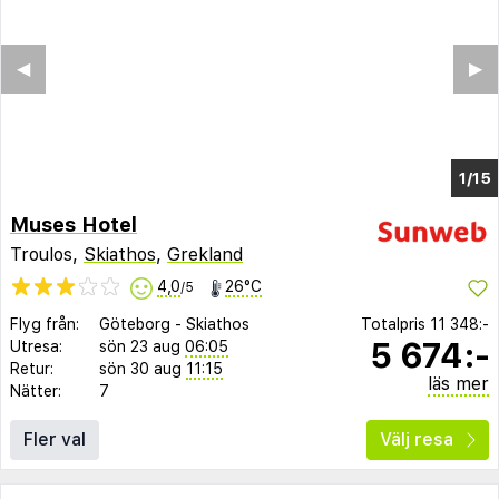
◀︎
▶︎
1/15
Muses Hotel
Troulos,
Skiathos
,
Grekland
4,0
26°C
/5
Flyg från:
Göteborg
-
Skiathos
Totalpris
11 348:-
5 674:-
Utresa:
sön 23 aug
06:05
Retur:
sön 30 aug
11:15
läs mer
Nätter:
7
Fler val
Välj resa