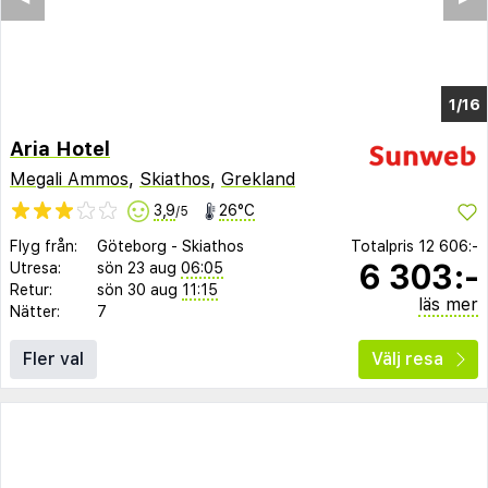
1/16
Aria Hotel
Megali Ammos
,
Skiathos
,
Grekland
3,9
26°C
/5
Flyg från:
Göteborg
-
Skiathos
Totalpris
12 606:-
6 303:-
Utresa:
sön 23 aug
06:05
Retur:
sön 30 aug
11:15
läs mer
Nätter:
7
Fler val
Välj resa