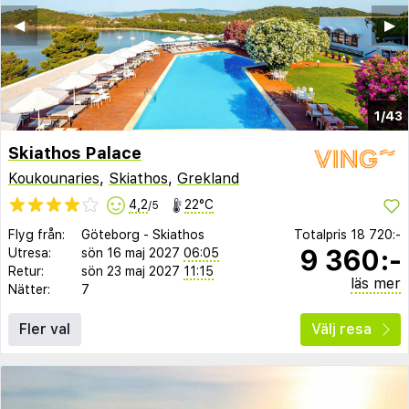
◀︎
▶︎
1/43
Skiathos Palace
Koukounaries
,
Skiathos
,
Grekland
4,2
22°C
/5
Flyg från:
Göteborg
-
Skiathos
Totalpris
18 720:-
9 360:-
Utresa:
sön 16 maj 2027
06:05
Retur:
sön 23 maj 2027
11:15
läs mer
Nätter:
7
Fler val
Välj resa