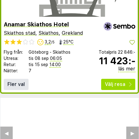
Anamar Skiathos Hotel
Skiathos stad
,
Skiathos
,
Grekland
3,2
25°C
/5
Flyg från:
Göteborg
-
Skiathos
Totalpris
22 846:-
11 423:-
Utresa:
tis 08 sep
06:05
Retur:
tis 15 sep
14:00
läs mer
Nätter:
7
Fler val
Välj resa
◀︎
▶︎