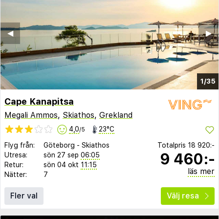
◀︎
▶︎
1/35
Cape Kanapitsa
Megali Ammos
,
Skiathos
,
Grekland
4,0
23°C
/5
Flyg från:
Göteborg
-
Skiathos
Totalpris
18 920:-
9 460:-
Utresa:
sön 27 sep
06:05
Retur:
sön 04 okt
11:15
läs mer
Nätter:
7
Fler val
Välj resa