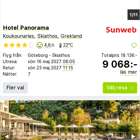
1/11
Hotel Panorama
Koukounaries
,
Skiathos
,
Grekland
4,6
22°C
/5
Flyg från:
Göteborg
-
Skiathos
Totalpris
18 136:-
9 068:-
Utresa:
sön 16 maj 2027
06:05
Retur:
sön 23 maj 2027
11:15
läs mer
Nätter:
7
Fler val
Välj resa
◀︎
▶︎