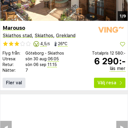
1/9
Marouso
Skiathos stad
,
Skiathos
,
Grekland
4,5
26°C
/5
Flyg från:
Göteborg
-
Skiathos
Totalpris
12 580:-
6 290:-
Utresa:
sön 30 aug
06:05
Retur:
sön 06 sep
11:15
läs mer
Nätter:
7
Fler val
Välj resa
◀︎
▶︎