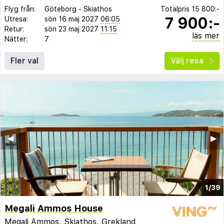
Flyg från:
Göteborg
-
Skiathos
Totalpris
15 800:-
7 900:-
Utresa:
sön 16 maj 2027
06:05
Retur:
sön 23 maj 2027
11:15
läs mer
Nätter:
7
Fler val
Välj resa
◀︎
▶︎
1/39
Megali Ammos House
Megali Ammos
,
Skiathos
,
Grekland