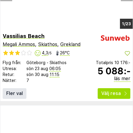
1/23
Vassilias Beach
Megali Ammos
,
Skiathos
,
Grekland
4,3
26°C
/5
Flyg från:
Göteborg
-
Skiathos
Totalpris
10 176:-
5 088:-
Utresa:
sön 23 aug
06:05
Retur:
sön 30 aug
11:15
läs mer
Nätter:
7
Fler val
Välj resa