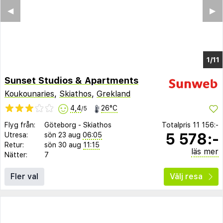
◀︎
▶︎
1/11
Sunset Studios & Apartments
Koukounaries
,
Skiathos
,
Grekland
4,4
26°C
/5
Flyg från:
Göteborg
-
Skiathos
Totalpris
11 156:-
5 578:-
Utresa:
sön 23 aug
06:05
Retur:
sön 30 aug
11:15
läs mer
Nätter:
7
Fler val
Välj resa