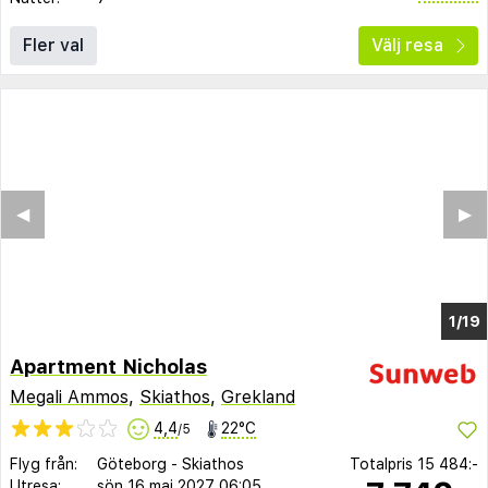
Fler val
Välj resa
◀︎
▶︎
1/19
Apartment Nicholas
Megali Ammos
,
Skiathos
,
Grekland
4,4
22°C
/5
Flyg från:
Göteborg
-
Skiathos
Totalpris
15 484:-
Utresa:
sön 16 maj 2027
06:05