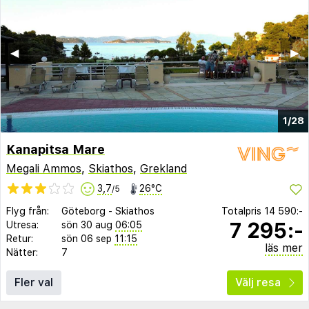
◀︎
▶︎
1/28
Kanapitsa Mare
Megali Ammos
,
Skiathos
,
Grekland
3,7
26°C
/5
Flyg från:
Göteborg
-
Skiathos
Totalpris
14 590:-
7 295:-
Utresa:
sön 30 aug
06:05
Retur:
sön 06 sep
11:15
läs mer
Nätter:
7
Fler val
Välj resa