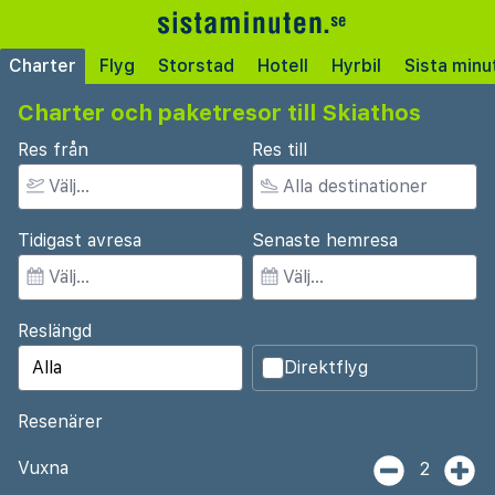
Charter
Flyg
Storstad
Hotell
Hyrbil
Sista minu
Charter och paketresor till Skiathos
Res från
Res till
Tidigast avresa
Senaste hemresa
Reslängd
Direktflyg
Resenärer
Vuxna
2