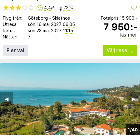
4,4
22°C
/5
Flyg från:
Göteborg
-
Skiathos
Totalpris
15 900:-
7 950:-
Utresa:
sön 16 maj 2027
06:05
Retur:
sön 23 maj 2027
11:15
läs mer
Nätter:
7
Fler val
Välj resa
◀︎
▶︎
1/40