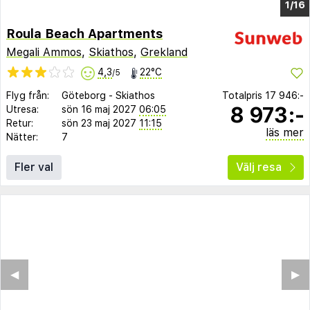
1/16
Roula Beach Apartments
Megali Ammos
,
Skiathos
,
Grekland
4,3
22°C
/5
Flyg från:
Göteborg
-
Skiathos
Totalpris
17 946:-
8 973:-
Utresa:
sön 16 maj 2027
06:05
Retur:
sön 23 maj 2027
11:15
läs mer
Nätter:
7
Fler val
Välj resa
◀︎
▶︎