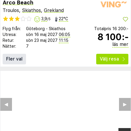
Arco Beach
Troulos,
Skiathos
,
Grekland
3,9
22°C
/5
Flyg från:
Göteborg
-
Skiathos
Totalpris
16 200:-
8 100:-
Utresa:
sön 16 maj 2027
06:05
Retur:
sön 23 maj 2027
11:15
läs mer
Nätter:
7
Fler val
Välj resa
◀︎
▶︎