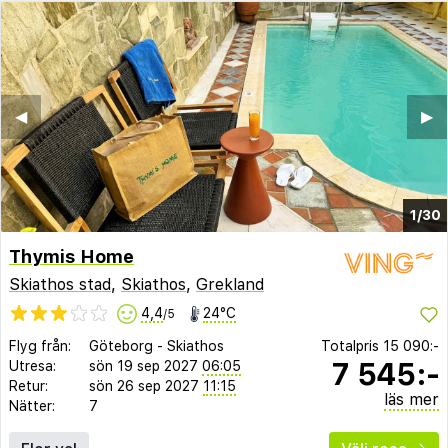
◀︎
▶︎
1/30
Thymis Home
Skiathos stad
,
Skiathos
,
Grekland
4,4
24°C
/5
Flyg från:
Göteborg
-
Skiathos
Totalpris
15 090:-
7 545:-
Utresa:
sön 19 sep 2027
06:05
Retur:
sön 26 sep 2027
11:15
läs mer
Nätter:
7