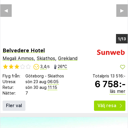
◀︎
▶︎
1/13
Belvedere Hotel
Megali Ammos
,
Skiathos
,
Grekland
3,4
26°C
/5
Flyg från:
Göteborg
-
Skiathos
Totalpris
13 516:-
6 758:-
Utresa:
sön 23 aug
06:05
Retur:
sön 30 aug
11:15
läs mer
Nätter:
7
Fler val
Välj resa