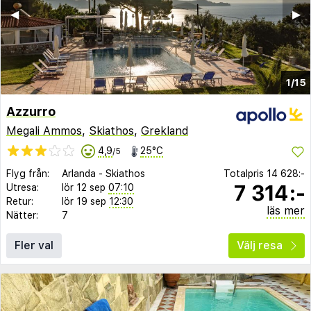
◀︎
▶︎
1/15
Azzurro
Megali Ammos
,
Skiathos
,
Grekland
4,9
25°C
/5
Flyg från:
Arlanda
-
Skiathos
Totalpris
14 628:-
7 314:-
Utresa:
lör 12 sep
07:10
Retur:
lör 19 sep
12:30
läs mer
Nätter:
7
Fler val
Välj resa