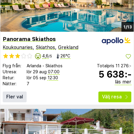
1/13
Panorama Skiathos
Koukounaries
,
Skiathos
,
Grekland
4,6
26°C
/5
Flyg från:
Arlanda
-
Skiathos
Totalpris
11 276:-
5 638:-
Utresa:
lör 29 aug
07:00
Retur:
lör 05 sep
12:30
läs mer
Nätter:
7
Fler val
Välj resa