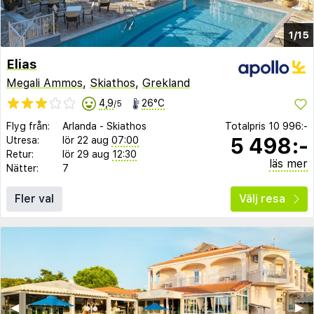
1/15
Elias
Megali Ammos
,
Skiathos
,
Grekland
4,9
26°C
/5
Flyg från:
Arlanda
-
Skiathos
Totalpris
10 996:-
5 498:-
Utresa:
lör 22 aug
07:00
Retur:
lör 29 aug
12:30
läs mer
Nätter:
7
Fler val
Välj resa
◀︎
▶︎