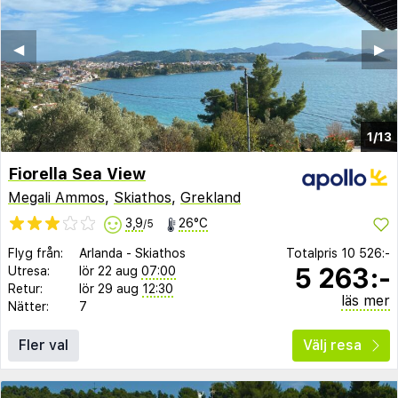
◀︎
▶︎
1/13
Fiorella Sea View
Megali Ammos
,
Skiathos
,
Grekland
3,9
26°C
/5
Flyg från:
Arlanda
-
Skiathos
Totalpris
10 526:-
5 263:-
Utresa:
lör 22 aug
07:00
Retur:
lör 29 aug
12:30
läs mer
Nätter:
7
Fler val
Välj resa