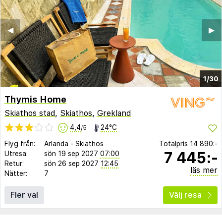
◀︎
▶︎
1/30
Thymis Home
Skiathos stad
,
Skiathos
,
Grekland
4,4
24°C
/5
Flyg från:
Arlanda
-
Skiathos
Totalpris
14 890:-
7 445:-
Utresa:
sön 19 sep 2027
07:00
Retur:
sön 26 sep 2027
12:45
läs mer
Nätter:
7
Fler val
Välj resa