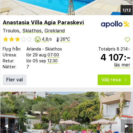
1/12
Anastasia Villa Agia Paraskevi
Troulos,
Skiathos
,
Grekland
4,8
26°C
/5
Flyg från:
Arlanda
-
Skiathos
Totalpris
8 214:-
4 107:-
Utresa:
lör 29 aug
07:00
Retur:
lör 05 sep
12:30
läs mer
Nätter:
7
Fler val
Välj resa
◀︎
▶︎