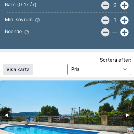
Barn (0-17 år)
0
Min. sovrum
1
Boende
—
Sortera efter:
Visa karta
◀︎
▶︎