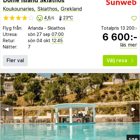
Dome Island Skiathos
Koukounaries
,
Skiathos
,
Grekland
4,6
23°C
/5
Flyg från:
Arlanda
-
Skiathos
Totalpris
13 200:-
6 600:-
Utresa:
sön 27 sep
07:00
Retur:
sön 04 okt
12:45
läs mer
Nätter:
7
Fler val
Välj resa
◀︎
▶︎
1/16