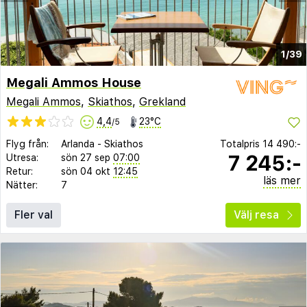
1/39
Megali Ammos House
Megali Ammos
,
Skiathos
,
Grekland
4,4
23°C
/5
Flyg från:
Arlanda
-
Skiathos
Totalpris
14 490:-
7 245:-
Utresa:
sön 27 sep
07:00
Retur:
sön 04 okt
12:45
läs mer
Nätter:
7
Fler val
Välj resa