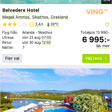
Belvedere Hotel
Megali Ammos
,
Skiathos
,
Grekland
3,4
26°C
/5
Flyg från:
Arlanda
-
Skiathos
Totalpris
13 990:-
6 995:-
Utresa:
sön 23 aug
07:00
Retur:
sön 30 aug
12:50
läs mer
Nätter:
7
Fler val
Välj resa
◀︎
▶︎