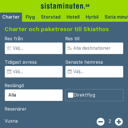
Charter
Flyg
Storstad
Hotell
Hyrbil
Sista minu
Charter och paketresor till Skiathos
Res från
Res till
Tidigast avresa
Senaste hemresa
Reslängd
Direktflyg
Resenärer
Vuxna
2