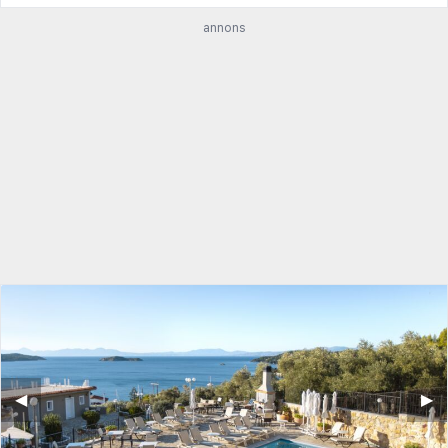
annons
◀︎
▶︎