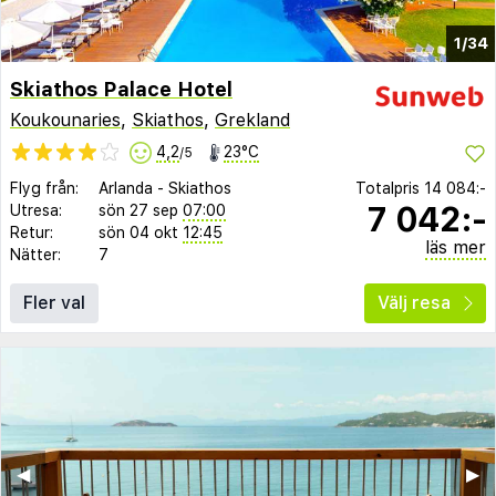
1/34
Skiathos Palace Hotel
Koukounaries
,
Skiathos
,
Grekland
4,2
23°C
/5
Flyg från:
Arlanda
-
Skiathos
Totalpris
14 084:-
7 042:-
Utresa:
sön 27 sep
07:00
Retur:
sön 04 okt
12:45
läs mer
Nätter:
7
Fler val
Välj resa
◀︎
▶︎