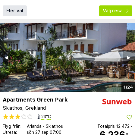
Fler val
Välj resa
◀︎
▶︎
1/24
Apartments Green Park
Skiathos
,
Grekland
23°C
Flyg från:
Arlanda
-
Skiathos
Totalpris
12 472:-
6 236:-
Utresa:
sön 27 sep
07:00