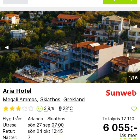
◀︎
▶︎
1/16
Aria Hotel
Megali Ammos
,
Skiathos
,
Grekland
3,9
23°C
/5
Flyg från:
Arlanda
-
Skiathos
Totalpris
12 110:-
6 055:-
Utresa:
sön 27 sep
07:00
Retur:
sön 04 okt
12:45
läs mer
Nätter:
7