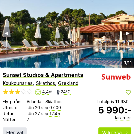
◀︎
▶︎
1/11
Sunset Studios & Apartments
Koukounaries
,
Skiathos
,
Grekland
4,4
24°C
/5
Flyg från:
Arlanda
-
Skiathos
Totalpris
11 980:-
5 990:-
Utresa:
sön 20 sep
07:00
Retur:
sön 27 sep
12:45
läs mer
Nätter:
7
Fler val
Välj resa