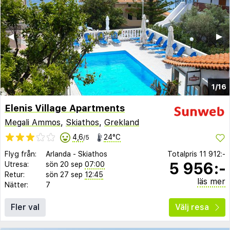
◀︎
▶︎
1/16
Elenis Village Apartments
Megali Ammos
,
Skiathos
,
Grekland
4,6
24°C
/5
Flyg från:
Arlanda
-
Skiathos
Totalpris
11 912:-
5 956:-
Utresa:
sön 20 sep
07:00
Retur:
sön 27 sep
12:45
läs mer
Nätter:
7
Fler val
Välj resa