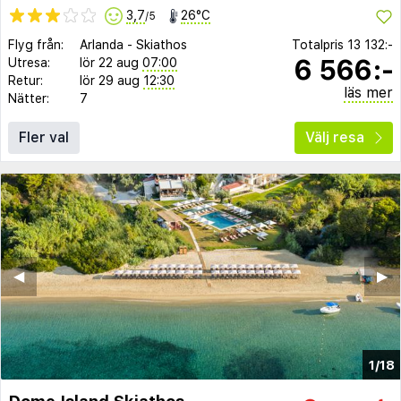
3,7
26°C
/5
Flyg från:
Arlanda
-
Skiathos
Totalpris
13 132:-
6 566:-
Utresa:
lör 22 aug
07:00
Retur:
lör 29 aug
12:30
läs mer
Nätter:
7
Fler val
Välj resa
◀︎
▶︎
1/18