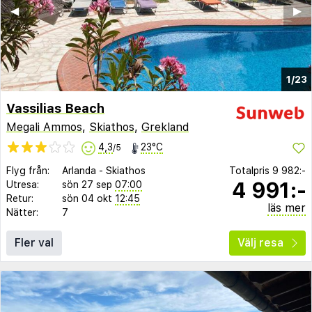
◀︎
▶︎
1/23
Vassilias Beach
Megali Ammos
,
Skiathos
,
Grekland
4,3
23°C
/5
Flyg från:
Arlanda
-
Skiathos
Totalpris
9 982:-
4 991:-
Utresa:
sön 27 sep
07:00
Retur:
sön 04 okt
12:45
läs mer
Nätter:
7
Fler val
Välj resa