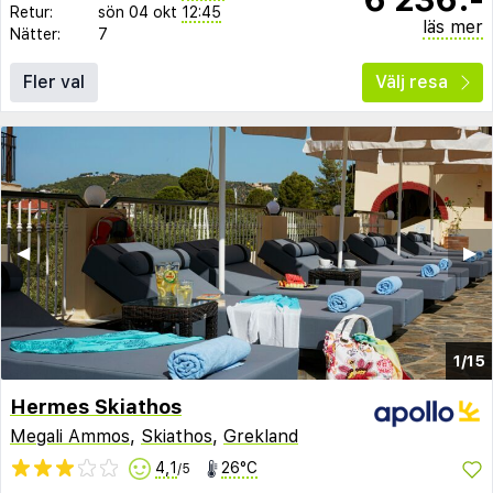
Retur:
sön 04 okt
12:45
läs mer
Nätter:
7
Fler val
Välj resa
◀︎
▶︎
1/15
Hermes Skiathos
Megali Ammos
,
Skiathos
,
Grekland
4,1
26°C
/5