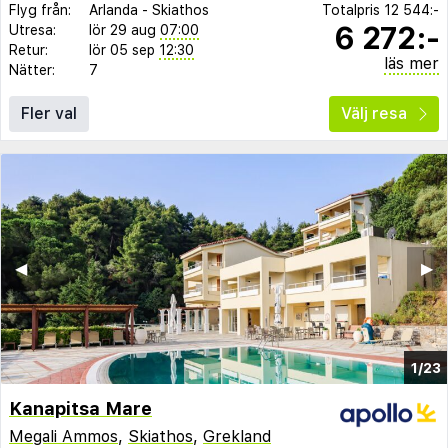
Flyg från:
Arlanda
-
Skiathos
Totalpris
12 544:-
6 272:-
Utresa:
lör 29 aug
07:00
Retur:
lör 05 sep
12:30
läs mer
Nätter:
7
Fler val
Välj resa
◀︎
▶︎
1/23
Kanapitsa Mare
Megali Ammos
,
Skiathos
,
Grekland