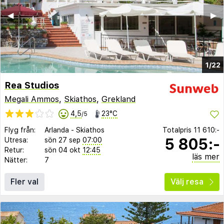
◀︎
▶︎
1/22
Rea Studios
Megali Ammos
,
Skiathos
,
Grekland
4,5
23°C
/5
Flyg från:
Arlanda
-
Skiathos
Totalpris
11 610:-
5 805:-
Utresa:
sön 27 sep
07:00
Retur:
sön 04 okt
12:45
läs mer
Nätter:
7
Fler val
Välj resa