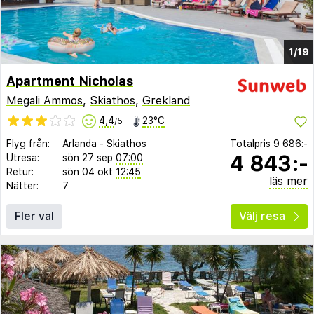
1/19
Apartment Nicholas
Megali Ammos
,
Skiathos
,
Grekland
4,4
23°C
/5
Flyg från:
Arlanda
-
Skiathos
Totalpris
9 686:-
4 843:-
Utresa:
sön 27 sep
07:00
Retur:
sön 04 okt
12:45
läs mer
Nätter:
7
Fler val
Välj resa