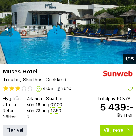
◀︎
▶︎
1/15
Muses Hotel
Troulos,
Skiathos
,
Grekland
4,0
26°C
/5
Flyg från:
Arlanda
-
Skiathos
Totalpris
10 878:-
5 439:-
Utresa:
sön 16 aug
07:00
Retur:
sön 23 aug
12:50
läs mer
Nätter:
7
Fler val
Välj resa