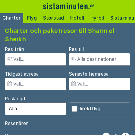
Charter
Flyg
Storstad
Hotell
Hyrbil
Sista minu
Charter och paketresor till Sharm el
Sheikh
Res från
Res till
Tidigast avresa
Senaste hemresa
Reslängd
Direktflyg
Resenärer