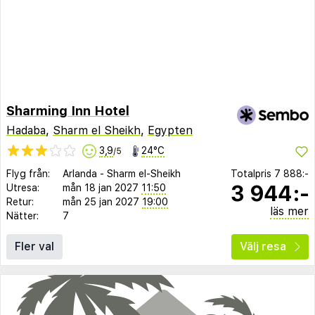
Sharming Inn Hotel
Hadaba
,
Sharm el Sheikh
,
Egypten
3,9
24°C
/5
Flyg från:
Arlanda
-
Sharm el-Sheikh
Totalpris
7 888:-
3 944:-
Utresa:
mån 18 jan 2027
11:50
Retur:
mån 25 jan 2027
19:00
läs mer
Nätter:
7
Fler val
Välj resa