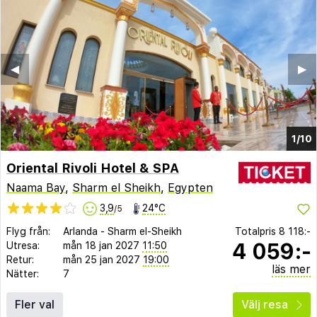
◀︎
▶︎
1/10
Oriental Rivoli Hotel & SPA
Naama Bay
,
Sharm el Sheikh
,
Egypten
3,9
24°C
/5
Flyg från:
Arlanda
-
Sharm el-Sheikh
Totalpris
8 118:-
4 059:-
Utresa:
mån 18 jan 2027
11:50
Retur:
mån 25 jan 2027
19:00
läs mer
Nätter:
7
Fler val
Välj resa