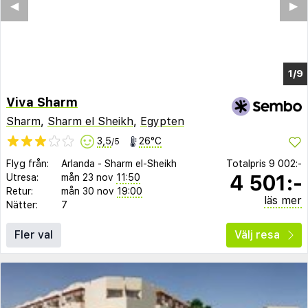
◀︎
▶︎
1/4
Viva Sharm
Sharm
,
Sharm el Sheikh
,
Egypten
3,5
26°C
/5
Flyg från:
Arlanda
-
Sharm el-Sheikh
Totalpris
9 002:-
4 501:-
Utresa:
mån 23 nov
11:50
Retur:
mån 30 nov
19:00
läs mer
Nätter:
7
Fler val
Välj resa