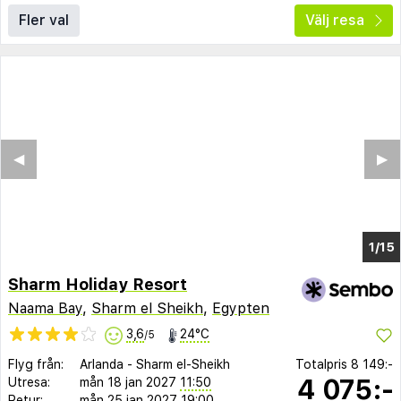
Fler val
Välj resa
◀︎
▶︎
1/10
Sharm Holiday Resort
Naama Bay
,
Sharm el Sheikh
,
Egypten
3,6
24°C
/5
Flyg från:
Arlanda
-
Sharm el-Sheikh
Totalpris
8 149:-
4 075:-
Utresa:
mån 18 jan 2027
11:50
Retur:
mån 25 jan 2027
19:00