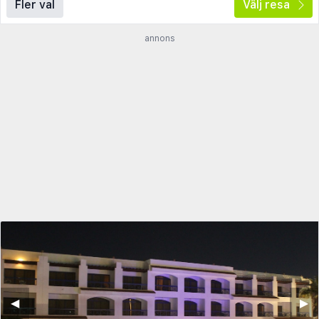
Fler val
Välj resa
annons
◀︎
▶︎