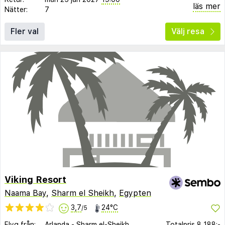
läs mer
Nätter:
7
Fler val
Välj resa
Viking Resort
Naama Bay
,
Sharm el Sheikh
,
Egypten
3,7
24°C
/5
Flyg från:
Arlanda
-
Sharm el-Sheikh
Totalpris
8 188:-