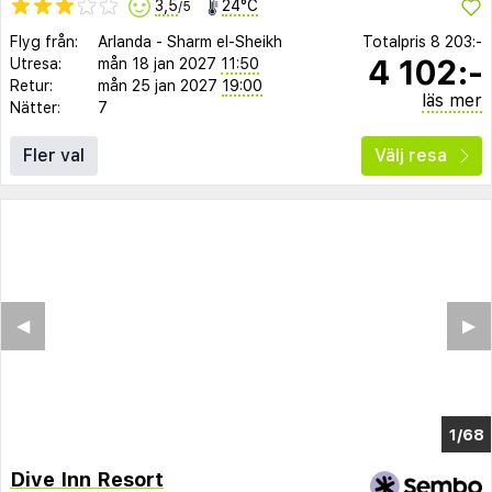
3,5
24°C
/5
Flyg från:
Arlanda
-
Sharm el-Sheikh
Totalpris
8 203:-
4 102:-
Utresa:
mån 18 jan 2027
11:50
Retur:
mån 25 jan 2027
19:00
läs mer
Nätter:
7
Fler val
Välj resa
◀︎
▶︎
1/64
Dive Inn Resort