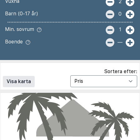
Vuxna
2
Barn (0-17 år)
0
Min. sovrum
1
Boende
—
Sortera efter:
Visa karta