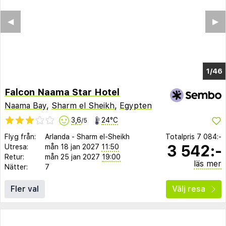
◀︎
▶︎
1/40
Falcon Naama Star Hotel
Naama Bay
,
Sharm el Sheikh
,
Egypten
3,6
24°C
/5
Flyg från:
Arlanda
-
Sharm el-Sheikh
Totalpris
7 084:-
3 542:-
Utresa:
mån 18 jan 2027
11:50
Retur:
mån 25 jan 2027
19:00
läs mer
Nätter:
7
Fler val
Välj resa