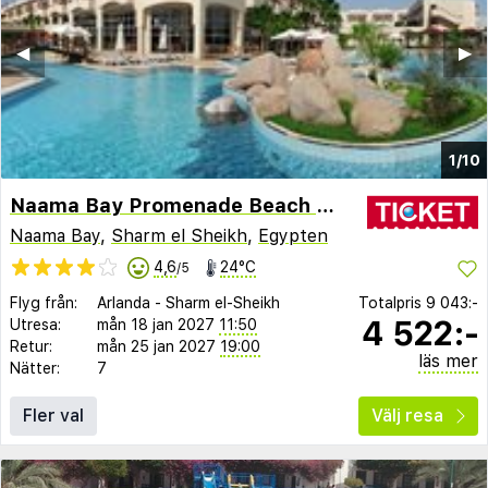
◀︎
▶︎
1/10
Naama Bay Promenade Beach Resort
Naama Bay
,
Sharm el Sheikh
,
Egypten
4,6
24°C
/5
Flyg från:
Arlanda
-
Sharm el-Sheikh
Totalpris
9 043:-
4 522:-
Utresa:
mån 18 jan 2027
11:50
Retur:
mån 25 jan 2027
19:00
läs mer
Nätter:
7
Fler val
Välj resa