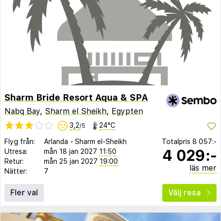
Sharm Bride Resort Aqua & SPA
Nabq Bay
,
Sharm el Sheikh
,
Egypten
3,2
24°C
/5
Flyg från:
Arlanda
-
Sharm el-Sheikh
Totalpris
8 057:-
4 029:-
Utresa:
mån 18 jan 2027
11:50
Retur:
mån 25 jan 2027
19:00
läs mer
Nätter:
7
Fler val
Välj resa