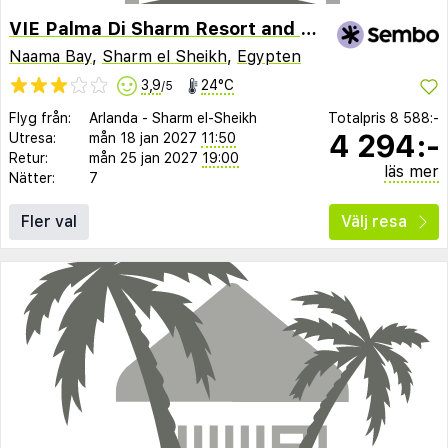
VIE Palma Di Sharm Resort and Aqua park
Naama Bay
,
Sharm el Sheikh
,
Egypten
3,9
24°C
/5
Flyg från:
Arlanda
-
Sharm el-Sheikh
Totalpris
8 588:-
4 294:-
Utresa:
mån 18 jan 2027
11:50
Retur:
mån 25 jan 2027
19:00
läs mer
Nätter:
7
Fler val
Välj resa