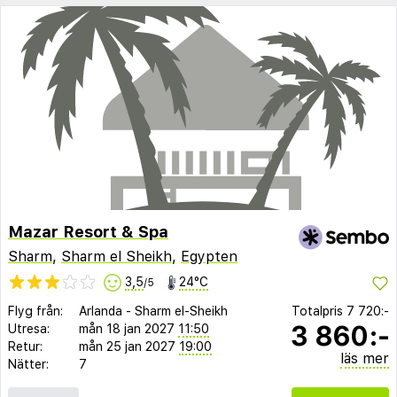
Mazar Resort & Spa
Sharm
,
Sharm el Sheikh
,
Egypten
3,5
24°C
/5
Flyg från:
Arlanda
-
Sharm el-Sheikh
Totalpris
7 720:-
3 860:-
Utresa:
mån 18 jan 2027
11:50
Retur:
mån 25 jan 2027
19:00
läs mer
Nätter:
7