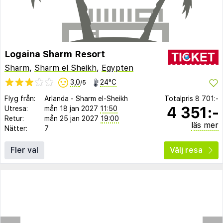
Logaina Sharm Resort
Sharm
,
Sharm el Sheikh
,
Egypten
3,0
24°C
/5
Flyg från:
Arlanda
-
Sharm el-Sheikh
Totalpris
8 701:-
4 351:-
Utresa:
mån 18 jan 2027
11:50
Retur:
mån 25 jan 2027
19:00
läs mer
Nätter:
7
Fler val
Välj resa