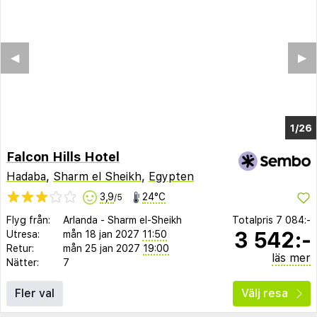
◀︎
▶︎
1/21
Falcon Hills Hotel
Hadaba
,
Sharm el Sheikh
,
Egypten
3,9
24°C
/5
Flyg från:
Arlanda
-
Sharm el-Sheikh
Totalpris
7 084:-
3 542:-
Utresa:
mån 18 jan 2027
11:50
Retur:
mån 25 jan 2027
19:00
läs mer
Nätter:
7
Fler val
Välj resa