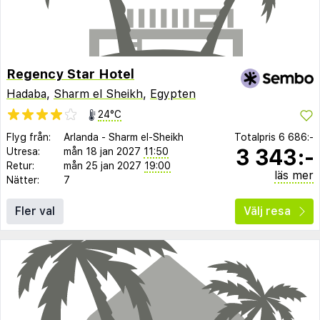
Regency Star Hotel
Hadaba
,
Sharm el Sheikh
,
Egypten
24°C
Flyg från:
Arlanda
-
Sharm el-Sheikh
Totalpris
6 686:-
3 343:-
Utresa:
mån 18 jan 2027
11:50
Retur:
mån 25 jan 2027
19:00
läs mer
Nätter:
7
Fler val
Välj resa