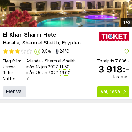
1/6
El Khan Sharm Hotel
Hadaba
,
Sharm el Sheikh
,
Egypten
3,5
24°C
/5
Flyg från:
Arlanda
-
Sharm el-Sheikh
Totalpris
7 836:-
3 918:-
Utresa:
mån 18 jan 2027
11:50
Retur:
mån 25 jan 2027
19:00
läs mer
Nätter:
7
Fler val
Välj resa