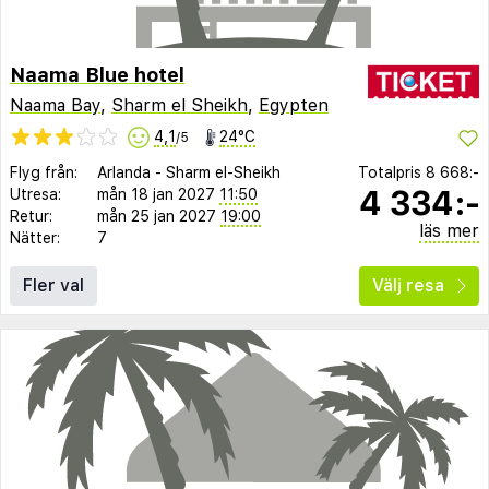
Naama Blue hotel
Naama Bay
,
Sharm el Sheikh
,
Egypten
4,1
24°C
/5
Flyg från:
Arlanda
-
Sharm el-Sheikh
Totalpris
8 668:-
4 334:-
Utresa:
mån 18 jan 2027
11:50
Retur:
mån 25 jan 2027
19:00
läs mer
Nätter:
7
Fler val
Välj resa