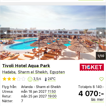
◀︎
▶︎
1/10
Tivoli Hotel Aqua Park
Hadaba
,
Sharm el Sheikh
,
Egypten
3,5
24°C
/5
Flyg från:
Arlanda
-
Sharm el-Sheikh
Totalpris
8 140:-
4 070:-
Utresa:
mån 18 jan 2027
11:50
Retur:
mån 25 jan 2027
19:00
läs mer
Nätter:
7