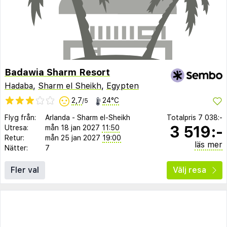
Badawia Sharm Resort
Hadaba
,
Sharm el Sheikh
,
Egypten
2,7
24°C
/5
Flyg från:
Arlanda
-
Sharm el-Sheikh
Totalpris
7 038:-
3 519:-
Utresa:
mån 18 jan 2027
11:50
Retur:
mån 25 jan 2027
19:00
läs mer
Nätter:
7
Fler val
Välj resa