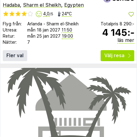
Hadaba
,
Sharm el Sheikh
,
Egypten
4,0
24°C
/5
Flyg från:
Arlanda
-
Sharm el-Sheikh
Totalpris
8 290:-
4 145:-
Utresa:
mån 18 jan 2027
11:50
Retur:
mån 25 jan 2027
19:00
läs mer
Nätter:
7
Fler val
Välj resa