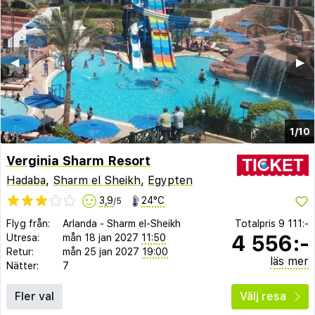
◀︎
▶︎
1/10
Verginia Sharm Resort
Hadaba
,
Sharm el Sheikh
,
Egypten
3,9
24°C
/5
Flyg från:
Arlanda
-
Sharm el-Sheikh
Totalpris
9 111:-
4 556:-
Utresa:
mån 18 jan 2027
11:50
Retur:
mån 25 jan 2027
19:00
läs mer
Nätter:
7
Fler val
Välj resa