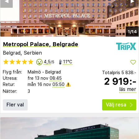
◀︎
▶︎
1/14
Metropol Palace, Belgrade
Belgrad, Serbien
4,5
11°C
/5
Flyg från:
Malmö
-
Belgrad
Totalpris
5 838:-
2 919:-
Utresa:
fre 13 nov
08:45
Retur:
mån 16 nov
05:50
läs mer
Nätter:
3
Fler val
Välj resa