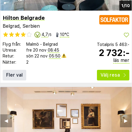
1/10
Hilton Belgrade
Belgrad, Serbien
4,7
10°C
/5
Flyg från:
Malmö
-
Belgrad
Totalpris
5 463:-
2 732:-
Utresa:
fre 20 nov
08:45
Retur:
sön 22 nov
05:50
läs mer
Nätter:
2
Fler val
Välj resa
◀︎
▶︎