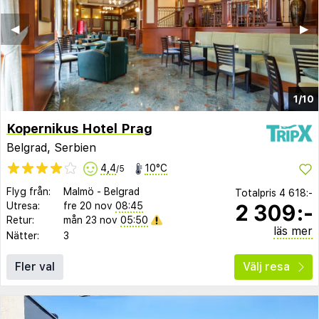
◀︎
▶︎
1/10
Kopernikus Hotel Prag
Belgrad, Serbien
4,4
10°C
/5
Flyg från:
Malmö
-
Belgrad
Totalpris
4 618:-
2 309:-
Utresa:
fre 20 nov
08:45
Retur:
mån 23 nov
05:50
läs mer
Nätter:
3
Fler val
Välj resa