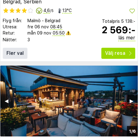
Belgrad, Serbien
4,6
13°C
/5
Flyg från:
Malmö
-
Belgrad
Totalpris
5 138:-
2 569:-
Utresa:
fre 06 nov
08:45
Retur:
mån 09 nov
05:50
läs mer
Nätter:
3
Fler val
Välj resa
◀︎
▶︎
1/6