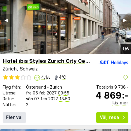
◀︎
▶︎
1/6
Hotel ibis Styles Zurich City Center
Zürich,
Schweiz
4,1
4°C
/5
Flyg från:
Östersund
-
Zurich
Totalpris
9 738:-
4 869:-
Utresa:
fre 05 feb 2027
09:55
Retur:
sön 07 feb 2027
18:50
läs mer
Nätter:
2
Fler val
Välj resa