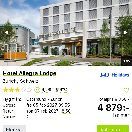
◀︎
▶︎
1/6
Hotel Allegra Lodge
Zürich,
Schweiz
4,2
4°C
/5
Flyg från:
Östersund
-
Zurich
Totalpris
9 758:-
4 879:-
Utresa:
fre 05 feb 2027
09:55
Retur:
sön 07 feb 2027
18:50
läs mer
Nätter:
2
Fler val
Välj resa