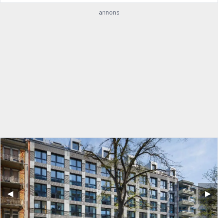
annons
◀︎
▶︎