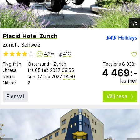
1/5
Placid Hotel Zurich
Zürich,
Schweiz
4,2
4°C
/5
Flyg från:
Östersund
-
Zurich
Totalpris
8 938:-
4 469:-
Utresa:
fre 05 feb 2027
09:55
Retur:
sön 07 feb 2027
18:50
läs mer
Nätter:
2
Fler val
Välj resa