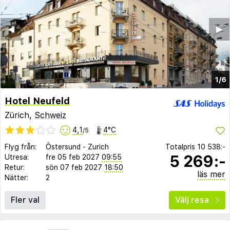
◀︎
▶︎
1/6
Hotel Neufeld
Zürich,
Schweiz
4,1
4°C
/5
Flyg från:
Östersund
-
Zurich
Totalpris
10 538:-
5 269:-
Utresa:
fre 05 feb 2027
09:55
Retur:
sön 07 feb 2027
18:50
läs mer
Nätter:
2
Fler val
Välj resa