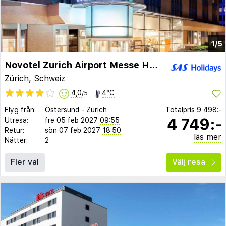
1/5
Novotel Zurich Airport Messe Hotel
Zürich,
Schweiz
4,0
4°C
/5
Flyg från:
Östersund
-
Zurich
Totalpris
9 498:-
4 749:-
Utresa:
fre 05 feb 2027
09:55
Retur:
sön 07 feb 2027
18:50
läs mer
Nätter:
2
Fler val
Välj resa