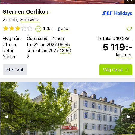
Sternen Oerlikon
Zürich,
Schweiz
4,4
3°C
/5
Flyg från:
Östersund
-
Zurich
Totalpris
10 238:-
5 119:-
Utresa:
fre 22 jan 2027
09:55
Retur:
sön 24 jan 2027
18:50
läs mer
Nätter:
2
Fler val
Välj resa
◀︎
▶︎