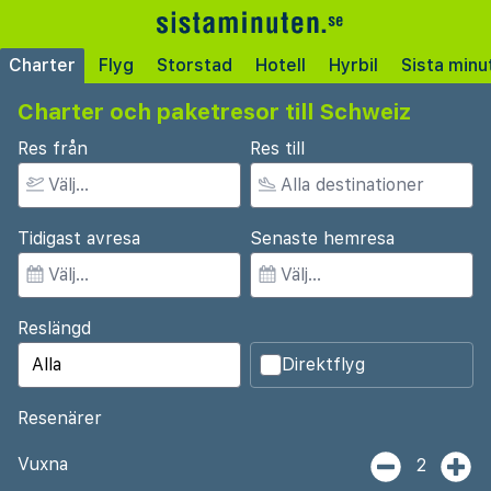
Charter
Flyg
Storstad
Hotell
Hyrbil
Sista minu
Charter och paketresor till Schweiz
Res från
Res till
Tidigast avresa
Senaste hemresa
Reslängd
Direktflyg
Resenärer
Vuxna
2