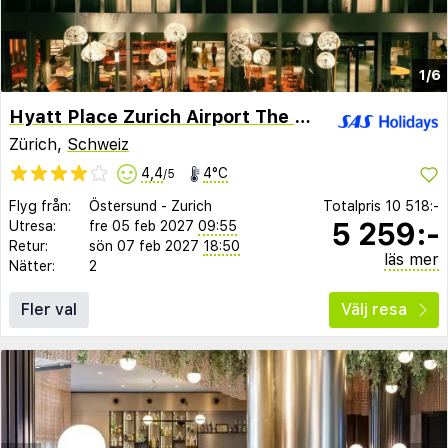
1/6
Hyatt Place Zurich Airport The Circle
Zürich,
Schweiz
4,4
4°C
/5
Flyg från:
Östersund
-
Zurich
Totalpris
10 518:-
5 259:-
Utresa:
fre 05 feb 2027
09:55
Retur:
sön 07 feb 2027
18:50
läs mer
Nätter:
2
Fler val
Välj resa