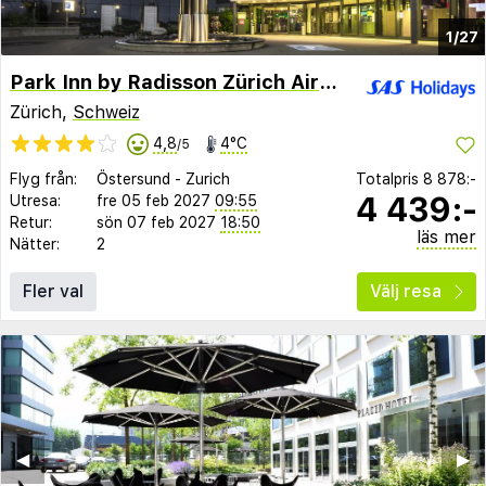
1/27
Park Inn by Radisson Zürich Airport Hotel
Zürich,
Schweiz
4,8
4°C
/5
Flyg från:
Östersund
-
Zurich
Totalpris
8 878:-
4 439:-
Utresa:
fre 05 feb 2027
09:55
Retur:
sön 07 feb 2027
18:50
läs mer
Nätter:
2
Fler val
Välj resa
◀︎
▶︎