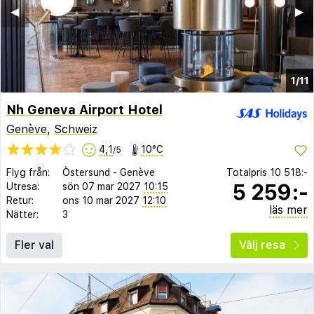
◀︎
▶︎
1/11
Nh Geneva Airport Hotel
Genève
,
Schweiz
4,1
10°C
/5
Flyg från:
Östersund
-
Genève
Totalpris
10 518:-
5 259:-
Utresa:
sön 07 mar 2027
10:15
Retur:
ons 10 mar 2027
12:10
läs mer
Nätter:
3
Fler val
Välj resa