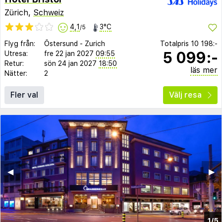
Zürich,
Schweiz
4,1
3°C
/5
Flyg från:
Östersund
-
Zurich
Totalpris
10 198:-
5 099:-
Utresa:
fre 22 jan 2027
09:55
Retur:
sön 24 jan 2027
18:50
läs mer
Nätter:
2
Fler val
Välj resa
◀︎
▶︎
1/5