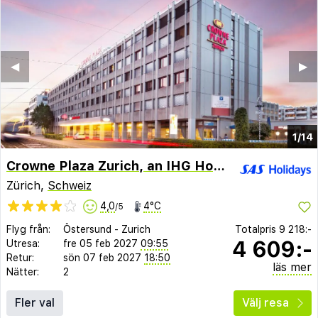
◀︎
▶︎
1/14
Crowne Plaza Zurich, an IHG Hotel
Zürich,
Schweiz
4,0
4°C
/5
Flyg från:
Östersund
-
Zurich
Totalpris
9 218:-
4 609:-
Utresa:
fre 05 feb 2027
09:55
Retur:
sön 07 feb 2027
18:50
läs mer
Nätter:
2
Fler val
Välj resa