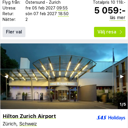
Flyg från:
Östersund
-
Zurich
Totalpris
10 118:-
5 059:-
Utresa:
fre 05 feb 2027
09:55
Retur:
sön 07 feb 2027
18:50
läs mer
Nätter:
2
Fler val
Välj resa
◀︎
▶︎
1/5
Hilton Zurich Airport
Zürich,
Schweiz