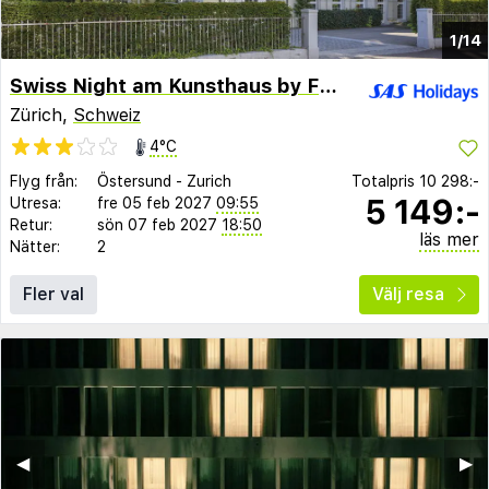
1/14
Swiss Night am Kunsthaus by Fassbind
Zürich,
Schweiz
4°C
Flyg från:
Östersund
-
Zurich
Totalpris
10 298:-
5 149:-
Utresa:
fre 05 feb 2027
09:55
Retur:
sön 07 feb 2027
18:50
läs mer
Nätter:
2
Fler val
Välj resa
◀︎
▶︎