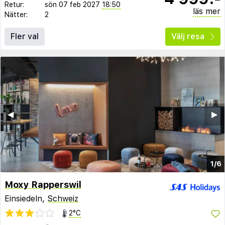
Retur:
sön 07 feb 2027
18:50
läs mer
Nätter:
2
Fler val
Välj resa
◀︎
▶︎
1/6
Moxy Rapperswil
Einsiedeln,
Schweiz
2°C