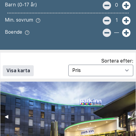
Barn (0-17 år)
0
Min. sovrum
1
Boende
—
Sortera efter:
Visa karta
◀︎
▶︎