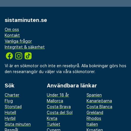
sistaminuten.se
Om oss
Kontakt
Vanliga frågor
Integritet & säkerhet
Vi är en sökmotor och inte en resebyrå. Alla bokningar görs hos
den researrangör du väljer via våra sökmotorer.
Sök
Användbara länkar
Charter
Under 18 år
Spanien
Flyg
Mallorca
Kanarieöarna
Storstad
Costa Brava
Costa Blanca
Hotell
Costa del Sol
Grekland
Hyrbil
Kreta
Rhodos
Sista minuten
Turkiet
Italien
Resmål
Cypern
Kroatien