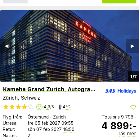
◀︎
▶︎
1/7
Kameha Grand Zurich, Autograph Collection
Zürich,
Schweiz
4,3
4°C
/5
Flyg från:
Östersund
-
Zurich
Totalpris
9 798:-
4 899:-
Utresa:
fre 05 feb 2027
09:55
Retur:
sön 07 feb 2027
18:50
läs mer
Nätter:
2