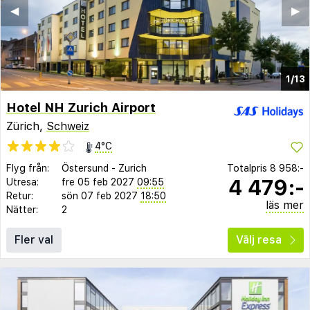
◀︎
▶︎
1/13
Hotel NH Zurich Airport
Zürich,
Schweiz
4°C
Flyg från:
Östersund
-
Zurich
Totalpris
8 958:-
4 479:-
Utresa:
fre 05 feb 2027
09:55
Retur:
sön 07 feb 2027
18:50
läs mer
Nätter:
2
Fler val
Välj resa