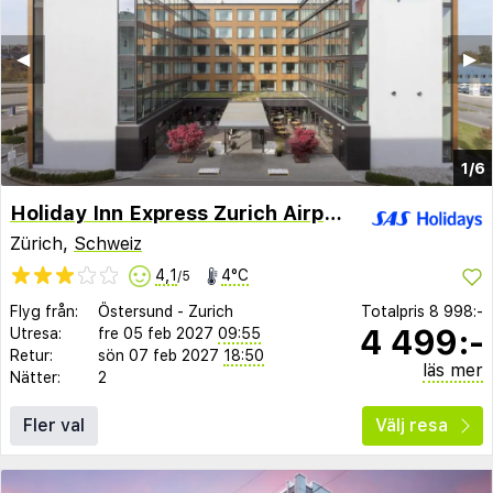
◀︎
▶︎
1/6
Holiday Inn Express Zurich Airport
Zürich,
Schweiz
4,1
4°C
/5
Flyg från:
Östersund
-
Zurich
Totalpris
8 998:-
4 499:-
Utresa:
fre 05 feb 2027
09:55
Retur:
sön 07 feb 2027
18:50
läs mer
Nätter:
2
Fler val
Välj resa