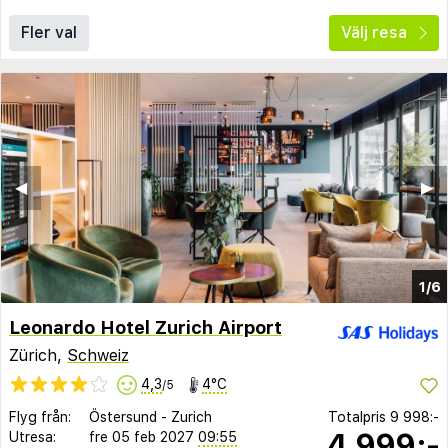
Fler val
Välj resa
◀︎
▶︎
1/6
Leonardo Hotel Zurich Airport
Zürich,
Schweiz
4,3
4°C
/5
Flyg från:
Östersund
-
Zurich
Totalpris
9 998:-
4 999:-
Utresa:
fre 05 feb 2027
09:55