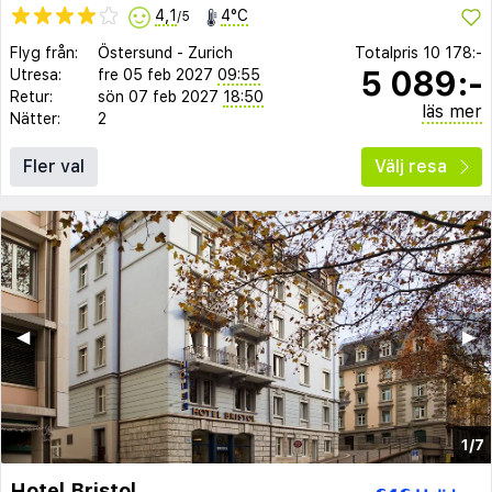
4,1
4°C
/5
Flyg från:
Östersund
-
Zurich
Totalpris
10 178:-
5 089:-
Utresa:
fre 05 feb 2027
09:55
Retur:
sön 07 feb 2027
18:50
läs mer
Nätter:
2
Fler val
Välj resa
◀︎
▶︎
1/7
Hotel Bristol