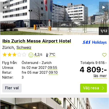
◀︎
▶︎
1/12
Ibis Zurich Messe Airport Hotel
Zürich,
Schweiz
4,2
7°C
/5
Flyg från:
Östersund
-
Zurich
Totalpris
9 618:-
4 809:-
Utresa:
tis 02 mar 2027
09:55
Retur:
fre 05 mar 2027
09:10
läs mer
Nätter:
3
Fler val
Välj resa