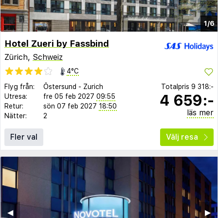
1/6
Hotel Zueri by Fassbind
Zürich,
Schweiz
4°C
Flyg från:
Östersund
-
Zurich
Totalpris
9 318:-
4 659:-
Utresa:
fre 05 feb 2027
09:55
Retur:
sön 07 feb 2027
18:50
läs mer
Nätter:
2
Fler val
Välj resa
◀︎
▶︎