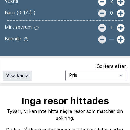
Vuxna
2
Barn (0-17 år)
0
Min. sovrum
1
Boende
—
Sortera efter:
Visa karta
Inga resor hittades
Tyvärr, vi kan inte hitta några resor som matchar din
sökning.
Du kan få fler resultat genom att ta bort filter nedan.