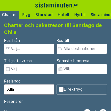
Charter
Flyg
Storstad
Hotell
Hyrbil
Sista minu
Charter och paketresor till Santiago de
Chile
Res från
Res till
Tidigast avresa
Senaste hemresa
Reslängd
Direktflyg
Resenärer