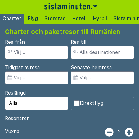
Charter
Flyg
Storstad
Hotell
Hyrbil
Sista minu
Charter och paketresor till Rumänien
Res från
Res till
Tidigast avresa
Senaste hemresa
Reslängd
Direktflyg
Resenärer
Vuxna
2