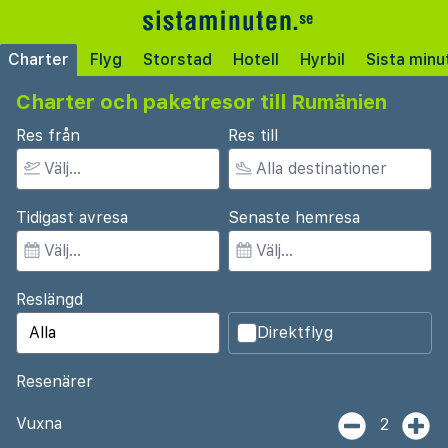
Charter
Flyg
Storstad
Hotell
Hyrbil
Sista minu
Charter och paketresor till Rumänien
Res från
Res till
Tidigast avresa
Senaste hemresa
Reslängd
Direktflyg
Resenärer
Vuxna
2