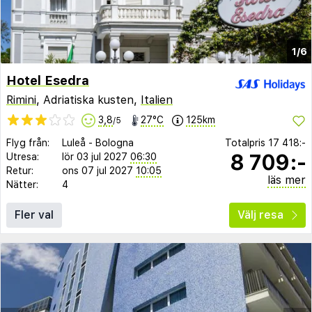
1/6
Hotel Esedra
Rimini
, Adriatiska kusten,
Italien
3,8
27°C
125km
/5
Flyg från:
Luleå
-
Bologna
Totalpris
17 418:-
8 709:-
Utresa:
lör 03 jul 2027
06:30
Retur:
ons 07 jul 2027
10:05
läs mer
Nätter:
4
Fler val
Välj resa