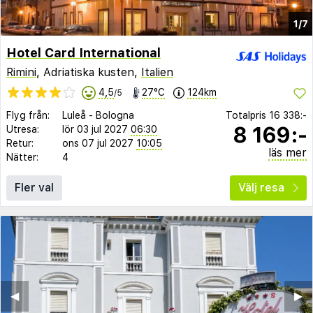
1/7
Hotel Card International
Rimini
, Adriatiska kusten,
Italien
4,5
27°C
124km
/5
Flyg från:
Luleå
-
Bologna
Totalpris
16 338:-
8 169:-
Utresa:
lör 03 jul 2027
06:30
Retur:
ons 07 jul 2027
10:05
läs mer
Nätter:
4
Fler val
Välj resa
◀︎
▶︎