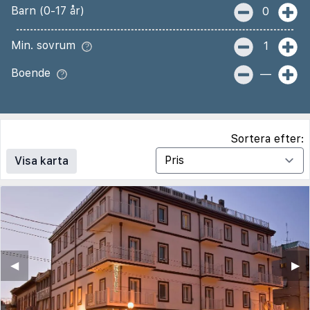
Barn (0-17 år)
0
Min. sovrum
1
Boende
—
Sortera efter:
Visa karta
◀︎
▶︎