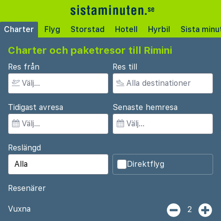
Charter
Flyg
Storstad
Hotell
Hyrbil
Sista minu
Charter och paketresor till Rimini
Res från
Res till
Tidigast avresa
Senaste hemresa
Reslängd
Direktflyg
Resenärer
Vuxna
2