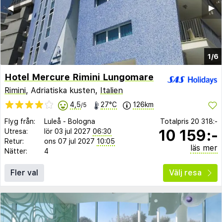
◀︎
▶︎
1/6
Hotel Mercure Rimini Lungomare
Rimini
, Adriatiska kusten,
Italien
4,5
27°C
126km
/5
Flyg från:
Luleå
-
Bologna
Totalpris
20 318:-
10 159:-
Utresa:
lör 03 jul 2027
06:30
Retur:
ons 07 jul 2027
10:05
läs mer
Nätter:
4
Fler val
Välj resa