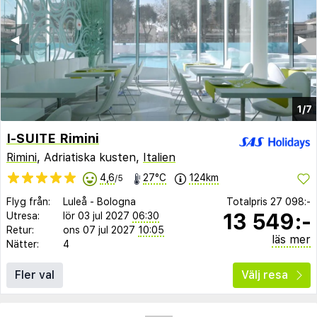
◀︎
▶︎
1/7
I-SUITE Rimini
Rimini
, Adriatiska kusten,
Italien
4,6
27°C
124km
/5
Flyg från:
Luleå
-
Bologna
Totalpris
27 098:-
13 549:-
Utresa:
lör 03 jul 2027
06:30
Retur:
ons 07 jul 2027
10:05
läs mer
Nätter:
4
Fler val
Välj resa