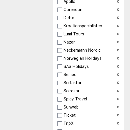
Apollo
0
Corendon
0
Detur
0
Kroatienspecialisten
0
Lumi Tours
0
Nazar
0
Neckermann Nordic
0
Norwegian Holidays
0
SAS Holidays
0
Sembo
0
Solfaktor
0
Solresor
0
Spicy Travel
0
Sunweb
0
Ticket
0
TripX
0