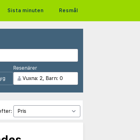
Sista minuten
Resmål
Resenärer
lyg
efter:
ades