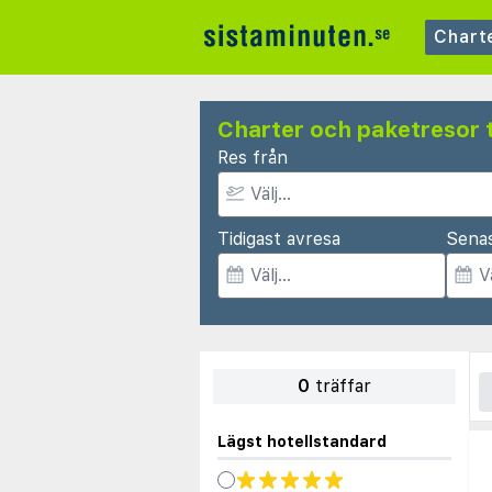
Chart
Charter och paketresor t
Res från
Tidigast avresa
Sena
0
träffar
Lägst hotellstandard