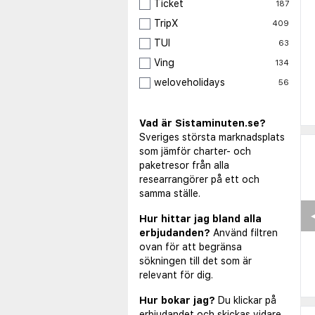
Ticket
187
TripX
409
TUI
63
Ving
134
weloveholidays
56
Vad är Sistaminuten.se?
Sveriges största marknadsplats
som jämför charter- och
paketresor från alla
researrangörer på ett och
samma ställe.
◀
Hur hittar jag bland alla
erbjudanden?
Använd filtren
ovan för att begränsa
sökningen till det som är
relevant för dig.
Hur bokar jag?
Du klickar på
erbjudandet och skickas vidare