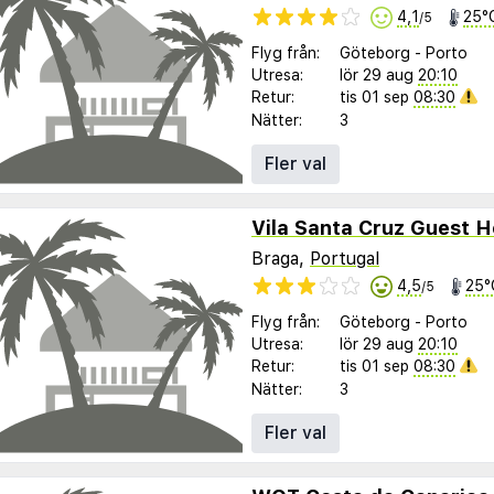
4,1
25°
/5
Flyg från:
Göteborg
-
Porto
Utresa:
lör 29 aug
20:10
Retur:
tis 01 sep
08:30
Nätter:
3
Fler val
Vila Santa Cruz Guest 
Braga,
Portugal
4,5
25°
/5
Flyg från:
Göteborg
-
Porto
Utresa:
lör 29 aug
20:10
Retur:
tis 01 sep
08:30
Nätter:
3
Fler val