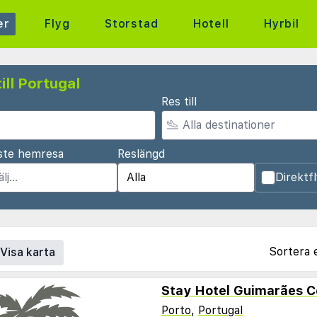
er
Flyg
Storstad
Hotell
Hyrbil
ill Portugal
Res till
ste hemresa
Reslängd
Direktf
Sortera 
Visa karta
Stay Hotel Guimarães C
Porto
,
Portugal