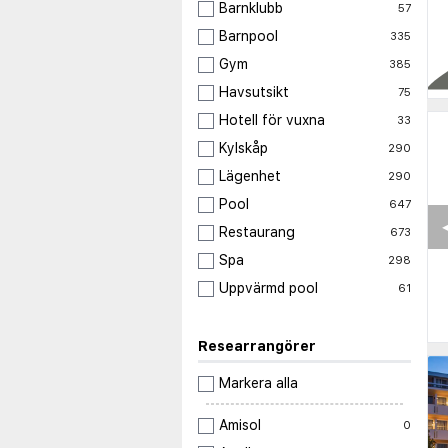
Barnklubb
57
Barnpool
335
Gym
385
Havsutsikt
75
Hotell för vuxna
33
Kylskåp
290
Lägenhet
290
Pool
647
◀
Restaurang
673
Spa
298
Uppvärmd pool
61
Researrangörer
Markera alla
Amisol
0