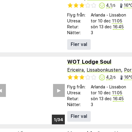
4,1
16°
/5
Flyg från:
Arlanda
-
Lissabon
Utresa:
tor 10 dec
11:05
Retur:
sön 13 dec
16:45
Nätter:
3
Fler val
WOT Lodge Soul
Ericeira
,
Lissabonkusten
,
Por
4,2
16°
/5
Flyg från:
Arlanda
-
Lissabon
︎
▶︎
Utresa:
tor 10 dec
11:05
Retur:
sön 13 dec
16:45
Nätter:
3
Fler val
1/25