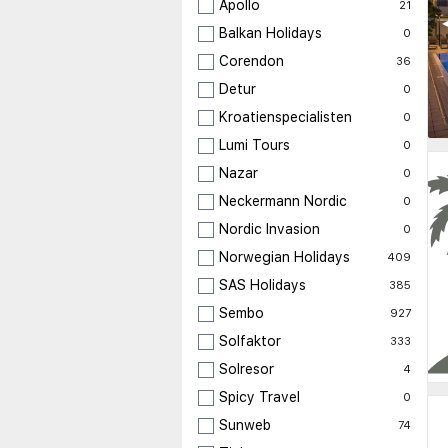
Apollo
21
◀
Balkan Holidays
0
Corendon
36
Detur
0
Kroatienspecialisten
0
Lumi Tours
0
Nazar
0
Neckermann Nordic
0
Nordic Invasion
0
Norwegian Holidays
409
SAS Holidays
385
Sembo
927
Solfaktor
333
Solresor
4
Spicy Travel
0
Sunweb
74