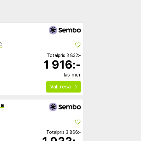
C
Totalpris
3 832:-
1 916:-
läs mer
Välj resa
ca
Totalpris
3 866:-