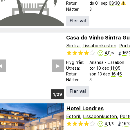
Retur:
tis 01 sep
08:30
Nätter:
3
Fler val
Casa do Vinho Sintra G
Sintra
,
Lissabonkusten
,
Port
4,0
16°
/5
Flyg från:
Arlanda
-
Lissabon
︎
▶︎
Utresa:
tor 10 dec
11:05
Retur:
sön 13 dec
16:45
Nätter:
3
Fler val
1/21
Hotel Londres
Estoril
,
Lissabonkusten
,
Port
4,1
16°
/5