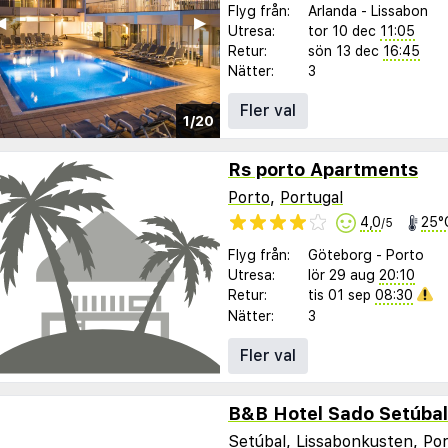
Flyg från:
Arlanda
-
Lissabon
︎
▶︎
Utresa:
tor 10 dec
11:05
Retur:
sön 13 dec
16:45
Nätter:
3
Fler val
1/20
Rs porto Apartments
Porto
,
Portugal
4,0
25°
/5
Flyg från:
Göteborg
-
Porto
Utresa:
lör 29 aug
20:10
Retur:
tis 01 sep
08:30
Nätter:
3
Fler val
B&B Hotel Sado Setúbal
Setúbal,
Lissabonkusten
,
Por