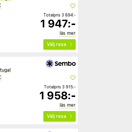
C
Totalpris
3 894:-
1 947:-
läs mer
Välj resa
tugal
C
Totalpris
3 915:-
1 958:-
läs mer
Välj resa