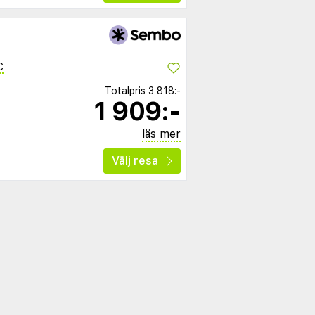
C
Totalpris
3 818:-
1 909:-
läs mer
Välj resa