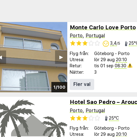
Monte Carlo Love Porto
Porto
,
Portugal
3,4
25°
/5
Flyg från:
Göteborg
-
Porto
︎
▶︎
Utresa:
lör 29 aug
20:10
Retur:
tis 01 sep
08:30
Nätter:
3
Fler val
1/100
Hotel Sao Pedro – Arou
Porto
,
Portugal
25°C
Flyg från:
Göteborg
-
Porto
Utresa:
lör 29 aug
20:10