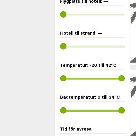
Flygplats till hotell:
—
Hotell til strand:
—
Temperatur:
-20
till
42
°C
Badtemperatur:
0
till
34
°C
Tid för avresa