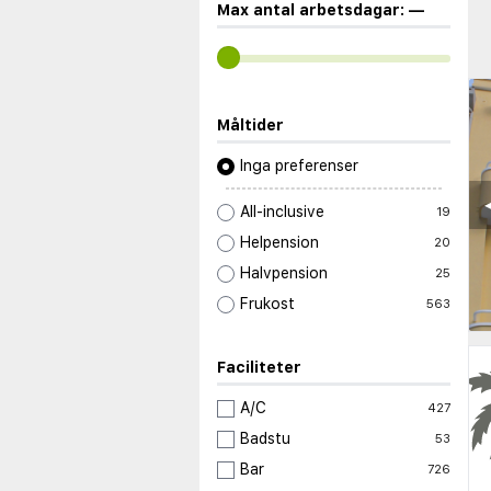
Max antal arbetsdagar:
—
Måltider
Inga preferenser
◀
All-inclusive
19
Helpension
20
Halvpension
25
Frukost
563
Faciliteter
A/C
427
Badstu
53
Bar
726