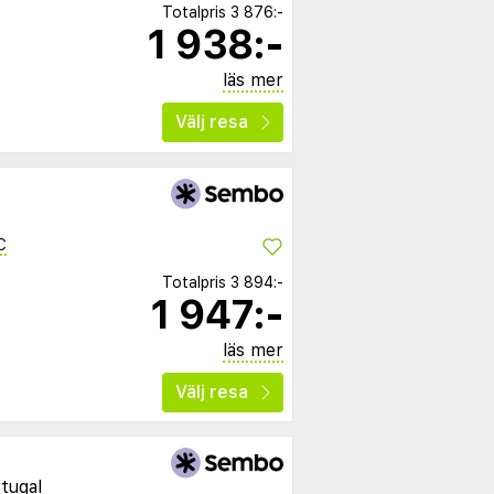
Totalpris
3 876:-
1 938:-
läs mer
Välj resa
C
Totalpris
3 894:-
1 947:-
läs mer
Välj resa
tugal