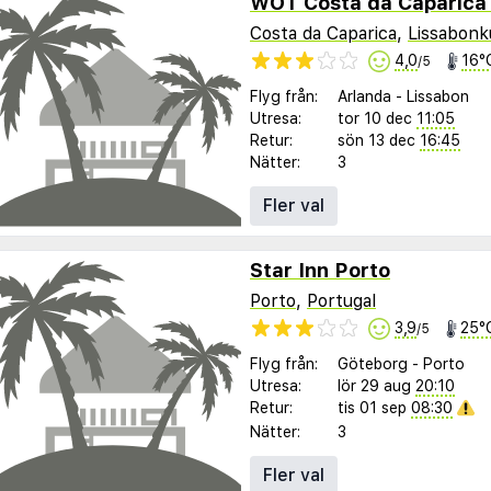
WOT Costa da Caparica 
Costa da Caparica
,
Lissabonk
4,0
16°
/5
Flyg från:
Arlanda
-
Lissabon
Utresa:
tor 10 dec
11:05
Retur:
sön 13 dec
16:45
Nätter:
3
Fler val
Star Inn Porto
Porto
,
Portugal
3,9
25°
/5
Flyg från:
Göteborg
-
Porto
Utresa:
lör 29 aug
20:10
Retur:
tis 01 sep
08:30
Nätter:
3
Fler val