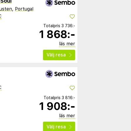
Soul
usten
,
Portugal
C
Totalpris
3 736:-
1 868:-
läs mer
Välj resa
C
Totalpris
3 816:-
1 908:-
läs mer
Välj resa