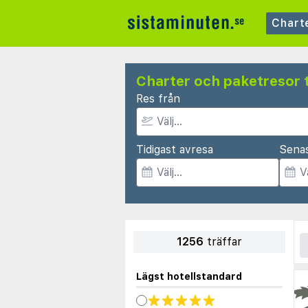
Chart
Charter och paketresor t
Res från
Tidigast avresa
Sena
1256
träffar
Lägst hotellstandard