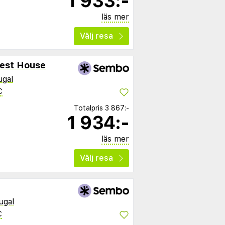
1 933:-
läs mer
Välj resa
uest House
ugal
C
Totalpris
3 867:-
1 934:-
läs mer
Välj resa
ugal
C