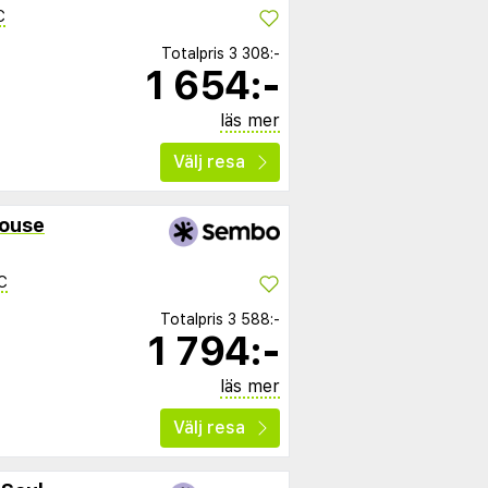
C
Totalpris
3 308:-
1 654:-
läs mer
Välj resa
House
C
Totalpris
3 588:-
1 794:-
läs mer
Välj resa