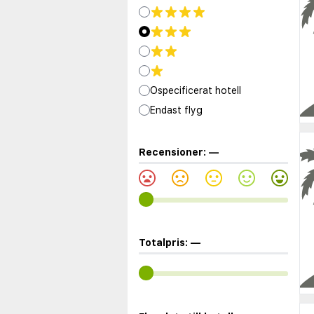
Ospecificerat hotell
Endast flyg
Recensioner:
—
Totalpris:
—