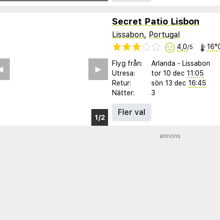
Secret Patio Lisbon
Lissabon
,
Portugal
4,0
16°
/5
Flyg från:
Arlanda
-
Lissabon
Utresa:
tor 10 dec
11:05
Retur:
sön 13 dec
16:45
Nätter:
3
Fler val
annons