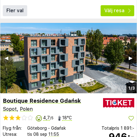
Fler val
Välj resa
◀︎
▶︎
1/3
Boutique Residence Gdańsk
Sopot
,
Polen
4,7
18°C
/5
Flyg från:
Göteborg
-
Gdańsk
Totalpris
1 891:-
946:-
Utresa:
tis 08 sep
11:55