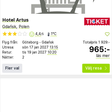
Hotel Artus
Gdańsk
,
Polen
4,4
1°C
/5
Flyg från:
Göteborg
-
Gdańsk
Totalpris
1 929:-
965:-
Utresa:
sön 17 jan 2027
13:15
Retur:
tis 19 jan 2027
10:20
läs mer
Nätter:
2
Fler val
Välj resa