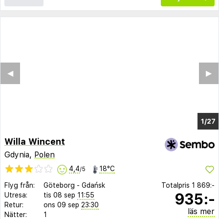
◀︎
▶︎
1/18
Willa Wincent
Gdynia,
Polen
4,4
18°C
/5
Flyg från:
Göteborg
-
Gdańsk
Totalpris
1 869:-
935:-
Utresa:
tis 08 sep
11:55
Retur:
ons 09 sep
23:30
läs mer
Nätter:
1