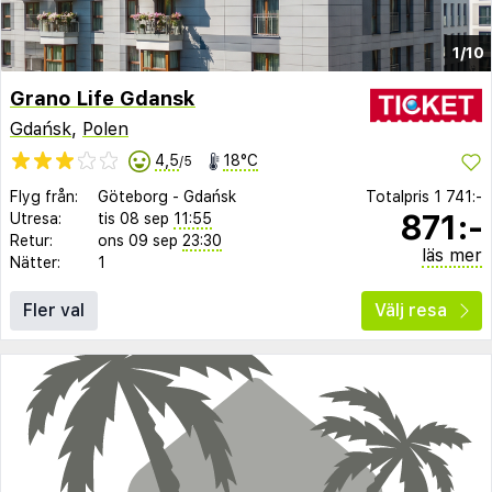
1/10
Grano Life Gdansk
Gdańsk
,
Polen
4,5
18°C
/5
Flyg från:
Göteborg
-
Gdańsk
Totalpris
1 741:-
871:-
Utresa:
tis 08 sep
11:55
Retur:
ons 09 sep
23:30
läs mer
Nätter:
1
Fler val
Välj resa