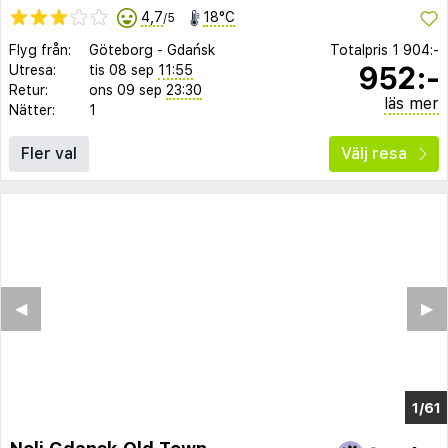
4,7
18°C
/5
Flyg från:
Göteborg
-
Gdańsk
Totalpris
1 904:-
952:-
Utresa:
tis 08 sep
11:55
Retur:
ons 09 sep
23:30
läs mer
Nätter:
1
Fler val
Välj resa
◀︎
▶︎
1/53