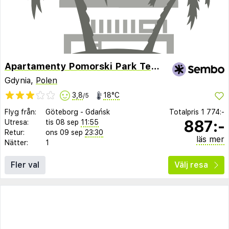
Apartamenty Pomorski Park Technologiczny
Gdynia,
Polen
3,8
18°C
/5
Flyg från:
Göteborg
-
Gdańsk
Totalpris
1 774:-
887:-
Utresa:
tis 08 sep
11:55
Retur:
ons 09 sep
23:30
läs mer
Nätter:
1
Fler val
Välj resa