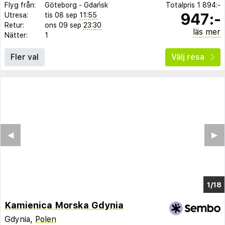
Flyg från:
Göteborg
-
Gdańsk
Totalpris
1 894:-
947:-
Utresa:
tis 08 sep
11:55
Retur:
ons 09 sep
23:30
läs mer
Nätter:
1
Fler val
Välj resa
◀︎
▶︎
1/8
Kamienica Morska Gdynia
Gdynia,
Polen