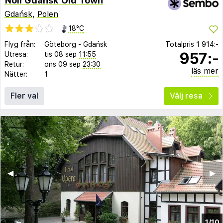
Noli Gdansk Old Town
Gdańsk
,
Polen
18°C
Flyg från:
Göteborg
-
Gdańsk
Totalpris
1 914:-
957:-
Utresa:
tis 08 sep
11:55
Retur:
ons 09 sep
23:30
läs mer
Nätter:
1
Fler val
Välj resa
◀︎
▶︎
1/10