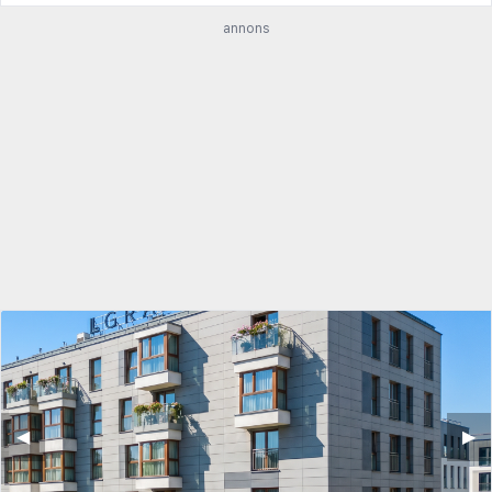
annons
◀︎
▶︎