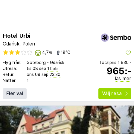
Hotel Urbi
Gdańsk
,
Polen
4,7
18°C
/5
Flyg från:
Göteborg
-
Gdańsk
Totalpris
1 930:-
965:-
Utresa:
tis 08 sep
11:55
Retur:
ons 09 sep
23:30
läs mer
Nätter:
1
Fler val
Välj resa