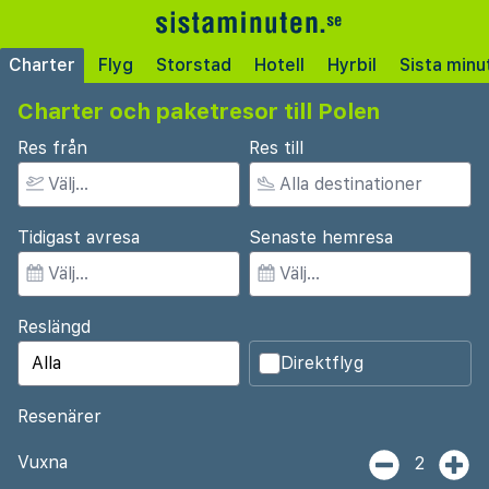
Charter
Flyg
Storstad
Hotell
Hyrbil
Sista minu
Charter och paketresor till Polen
Res från
Res till
Tidigast avresa
Senaste hemresa
Reslängd
Direktflyg
Resenärer
Vuxna
2