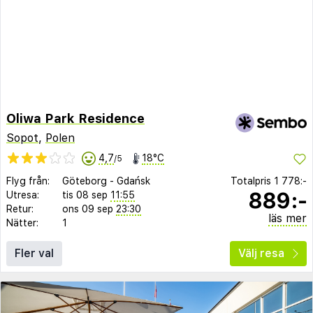
Oliwa Park Residence
Sopot
,
Polen
4,7
18°C
/5
Flyg från:
Göteborg
-
Gdańsk
Totalpris
1 778:-
889:-
Utresa:
tis 08 sep
11:55
Retur:
ons 09 sep
23:30
läs mer
Nätter:
1
Fler val
Välj resa