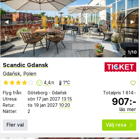
◀︎
▶︎
1/10
Scandic Gdansk
Gdańsk
,
Polen
4,4
1°C
/5
Flyg från:
Göteborg
-
Gdańsk
Totalpris
1 814:-
907:-
Utresa:
sön 17 jan 2027
13:15
Retur:
tis 19 jan 2027
10:20
läs mer
Nätter:
2
Fler val
Välj resa