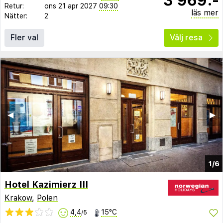
Retur:
ons 21 apr 2027
09:30
läs mer
Nätter:
2
Fler val
Välj resa
◀︎
▶︎
1/6
Hotel Kazimierz III
Krakow
,
Polen
4,4
15°C
/5