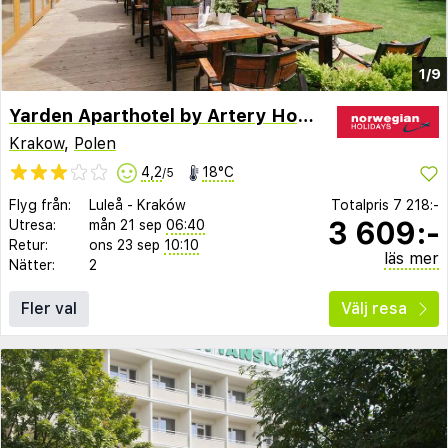
1/9
Yarden Aparthotel by Artery Hotels
Krakow
,
Polen
4,2
18°C
/5
Flyg från:
Luleå
-
Kraków
Totalpris
7 218:-
3 609:-
Utresa:
mån 21 sep
06:40
Retur:
ons 23 sep
10:10
läs mer
Nätter:
2
Fler val
Välj resa