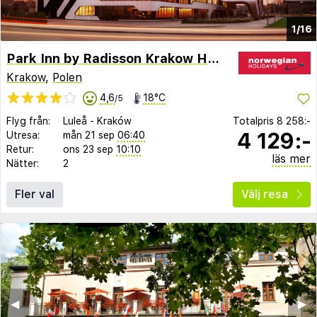
1/16
Park Inn by Radisson Krakow Hotel
Krakow
,
Polen
4,6
18°C
/5
Flyg från:
Luleå
-
Kraków
Totalpris
8 258:-
4 129:-
Utresa:
mån 21 sep
06:40
Retur:
ons 23 sep
10:10
läs mer
Nätter:
2
Fler val
Välj resa
◀︎
▶︎