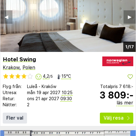
◀︎
▶︎
1/17
Hotel Swing
Krakow
,
Polen
4,2
15°C
/5
Flyg från:
Luleå
-
Kraków
Totalpris
7 618:-
3 809:-
Utresa:
mån 19 apr 2027
10:25
Retur:
ons 21 apr 2027
09:30
läs mer
Nätter:
2
Fler val
Välj resa