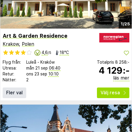
1/25
Art & Garden Residence
Krakow
,
Polen
4,6
18°C
/5
Flyg från:
Luleå
-
Kraków
Totalpris
8 258:-
4 129:-
Utresa:
mån 21 sep
06:40
Retur:
ons 23 sep
10:10
läs mer
Nätter:
2
Fler val
Välj resa