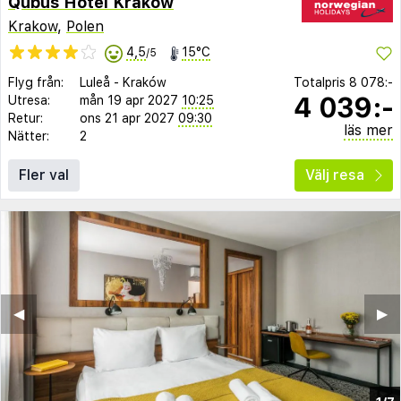
Qubus Hotel Krakow
Krakow
,
Polen
4,5
15°C
/5
Flyg från:
Luleå
-
Kraków
Totalpris
8 078:-
4 039:-
Utresa:
mån 19 apr 2027
10:25
Retur:
ons 21 apr 2027
09:30
läs mer
Nätter:
2
Fler val
Välj resa
◀︎
▶︎