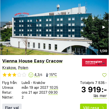
◀︎
▶︎
1/30
Vienna House Easy Cracow
Krakow
,
Polen
4,3
15°C
/5
Flyg från:
Luleå
-
Kraków
Totalpris
7 838:-
3 919:-
Utresa:
mån 19 apr 2027
10:25
Retur:
ons 21 apr 2027
09:30
läs mer
Nätter:
2
Fler val
Välj resa