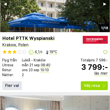
◀︎
▶︎
1/18
Hotel PTTK Wyspianski
Krakow
,
Polen
4,1
18°C
/5
Flyg från:
Luleå
-
Kraków
Totalpris
7 598:-
3 799:-
Utresa:
mån 21 sep
06:40
Retur:
ons 23 sep
10:10
läs mer
Nätter:
2
Fler val
Välj resa