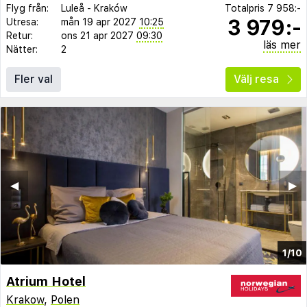
Flyg från:
Luleå
-
Kraków
Totalpris
7 958:-
3 979:-
Utresa:
mån 19 apr 2027
10:25
Retur:
ons 21 apr 2027
09:30
läs mer
Nätter:
2
Fler val
Välj resa
◀︎
▶︎
1/10
Atrium Hotel
Krakow
,
Polen