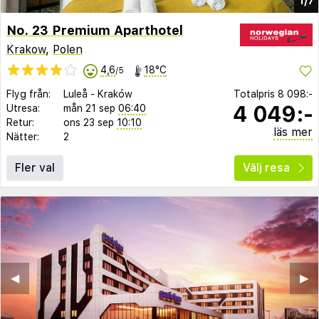
1/7
No. 23 Premium Aparthotel
Krakow
,
Polen
4,6
18°C
/5
Flyg från:
Luleå
-
Kraków
Totalpris
8 098:-
4 049:-
Utresa:
mån 21 sep
06:40
Retur:
ons 23 sep
10:10
läs mer
Nätter:
2
Fler val
Välj resa
◀︎
▶︎