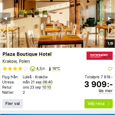
◀︎
▶︎
1/8
Plaza Boutique Hotel
Krakow
,
Polen
4,5
18°C
/5
Flyg från:
Luleå
-
Kraków
Totalpris
7 818:-
3 909:-
Utresa:
mån 21 sep
06:40
Retur:
ons 23 sep
10:10
läs mer
Nätter:
2
Fler val
Välj resa