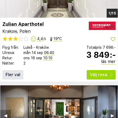
1/15
Zulian Aparthotel
Krakow
,
Polen
4,4
19°C
/5
Flyg från:
Luleå
-
Kraków
Totalpris
7 698:-
3 849:-
Utresa:
mån 14 sep
06:40
Retur:
ons 16 sep
10:10
läs mer
Nätter:
2
Fler val
Välj resa
◀︎
▶︎