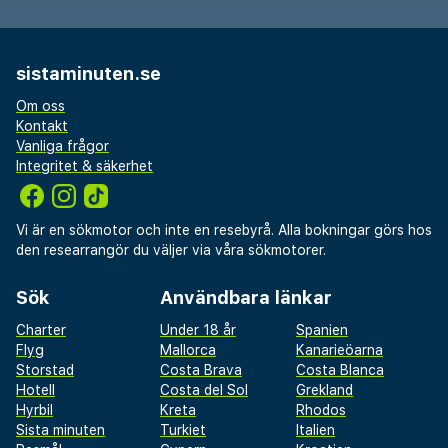
sistaminuten.se
Om oss
Kontakt
Vanliga frågor
Integritet & säkerhet
Vi är en sökmotor och inte en resebyrå. Alla bokningar görs hos
den researrangör du väljer via våra sökmotorer.
Sök
Användbara länkar
Charter
Under 18 år
Spanien
Flyg
Mallorca
Kanarieöarna
Storstad
Costa Brava
Costa Blanca
Hotell
Costa del Sol
Grekland
Hyrbil
Kreta
Rhodos
Sista minuten
Turkiet
Italien