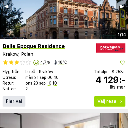
◀︎
▶︎
1/14
Belle Epoque Residence
Krakow
,
Polen
4,7
18°C
/5
Flyg från:
Luleå
-
Kraków
Totalpris
8 258:-
4 129:-
Utresa:
mån 21 sep
06:40
Retur:
ons 23 sep
10:10
läs mer
Nätter:
2
Fler val
Välj resa