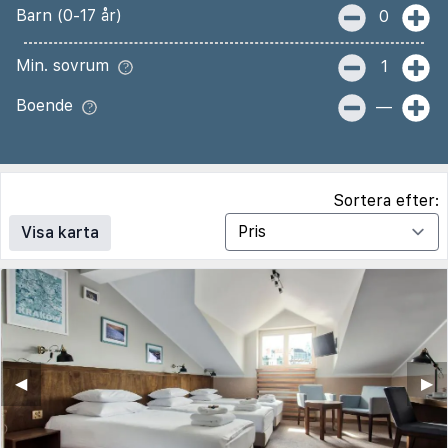
Barn (0-17 år)
0
Min. sovrum
1
Boende
—
Sortera efter:
Visa karta
◀︎
▶︎