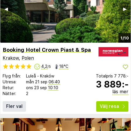
◀︎
▶︎
1/10
Booking Hotel Crown Piast & Spa
Krakow
,
Polen
4,2
18°C
/5
Flyg från:
Luleå
-
Kraków
Totalpris
7 778:-
3 889:-
Utresa:
mån 21 sep
06:40
Retur:
ons 23 sep
10:10
läs mer
Nätter:
2
Fler val
Välj resa