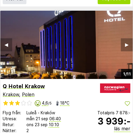
◀︎
▶︎
1/11
Q Hotel Krakow
Krakow
,
Polen
4,6
18°C
/5
Flyg från:
Luleå
-
Kraków
Totalpris
7 878:-
3 939:-
Utresa:
mån 21 sep
06:40
Retur:
ons 23 sep
10:10
läs mer
Nätter:
2