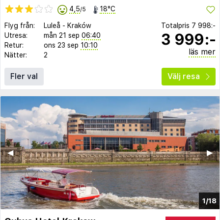
4,5
18°C
/5
Flyg från:
Luleå
-
Kraków
Totalpris
7 998:-
3 999:-
Utresa:
mån 21 sep
06:40
Retur:
ons 23 sep
10:10
läs mer
Nätter:
2
Fler val
Välj resa
◀︎
▶︎
1/18