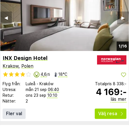
◀︎
▶︎
1/16
INX Design Hotel
Krakow
,
Polen
4,6
18°C
/5
Flyg från:
Luleå
-
Kraków
Totalpris
8 338:-
4 169:-
Utresa:
mån 21 sep
06:40
Retur:
ons 23 sep
10:10
läs mer
Nätter:
2
Fler val
Välj resa