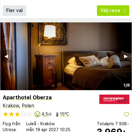
Fler val
Välj resa
◀︎
▶︎
1/8
Aparthotel Oberza
Krakow
,
Polen
4,5
15°C
/5
Flyg från:
Luleå
-
Kraków
Totalpris
7 938:-
3 969:-
Utresa:
mån 19 apr 2027
10:25