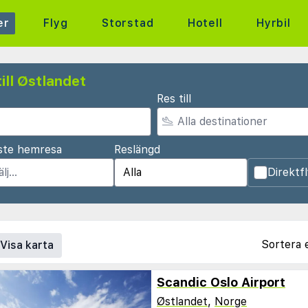
er
Flyg
Storstad
Hotell
Hyrbil
ill Østlandet
Res till
ste hemresa
Reslängd
Direktf
Sortera 
Visa karta
Scandic Oslo Airport
Østlandet
,
Norge