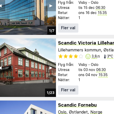
Flyg från:
Visby
-
Oslo
︎
▶︎
Utresa:
tis 15 dec
06:30
Retur:
ons 16 dec
15:35
Nätter:
1
Fler val
1/7
Scandic Victoria Lilleh
Lillehammers kommun, Østl
3,8
3°C
/5
Flyg från:
Visby
-
Oslo
︎
▶︎
Utresa:
tis 03 nov
06:30
Retur:
ons 04 nov
15:35
Nätter:
1
Fler val
1/23
Scandic Fornebu
Oslo
, Østlandet,
Norge