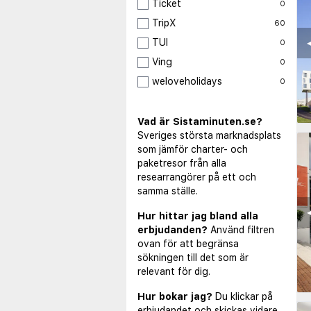
Ticket
0
TripX
60
◀
TUI
0
Ving
0
weloveholidays
0
Vad är Sistaminuten.se?
Sveriges största marknadsplats
som jämför charter- och
paketresor från alla
researrangörer på ett och
samma ställe.
◀
Hur hittar jag bland alla
erbjudanden?
Använd filtren
ovan för att begränsa
sökningen till det som är
relevant för dig.
Hur bokar jag?
Du klickar på
erbjudandet och skickas vidare