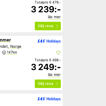
Totalpris
6 478:-
3 239:-
läs mer
Välj resa
ammer
andet,
Norge
147km
Totalpris
6 498:-
3 249:-
läs mer
Välj resa