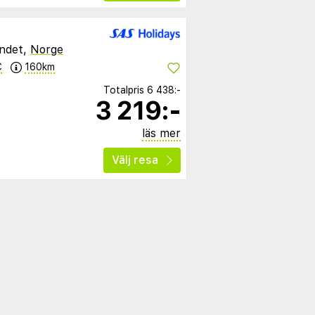
andet,
Norge
C
160km
Totalpris
6 438:-
3 219:-
läs mer
Välj resa