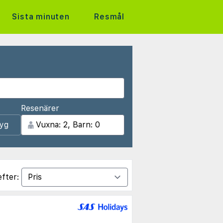
Sista minuten
Resmål
Resenärer
lyg
efter: