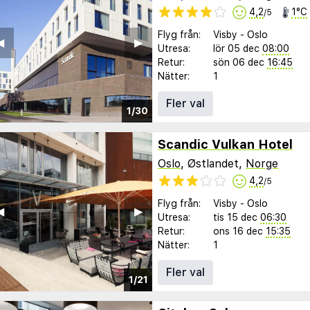
4,2
1°C
/5
Flyg från:
Visby
-
Oslo
︎
▶︎
Utresa:
lör 05 dec
08:00
Retur:
sön 06 dec
16:45
Nätter:
1
Fler val
1/30
Scandic Vulkan Hotel
Oslo
, Østlandet,
Norge
4,2
/5
Flyg från:
Visby
-
Oslo
︎
▶︎
Utresa:
tis 15 dec
06:30
Retur:
ons 16 dec
15:35
Nätter:
1
Fler val
1/21