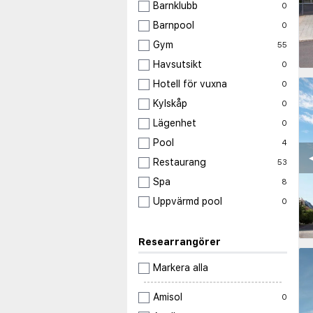
Barnklubb
0
Barnpool
0
Gym
55
Havsutsikt
0
Hotell för vuxna
0
Kylskåp
0
Lägenhet
0
Pool
4
◀
Restaurang
53
Spa
8
Uppvärmd pool
0
Researrangörer
Markera alla
Amisol
0