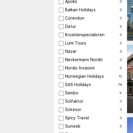
Apollo
0
◀
Balkan Holidays
0
Corendon
0
Detur
0
Kroatienspecialisten
0
Lumi Tours
0
Nazar
0
Neckermann Nordic
0
Nordic Invasion
0
Norwegian Holidays
13
◀
SAS Holidays
79
Sembo
↻
Solfaktor
0
Solresor
0
Spicy Travel
0
Sunweb
0