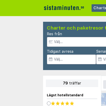
Chart
Charter och paketresor t
Res från
Tidigast avresa
Sena
79
träffar
Lägst hotellstandard