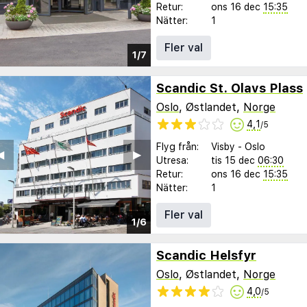
Retur:
ons 16 dec
15:35
Nätter:
1
Fler val
1/7
Scandic St. Olavs Plass
Oslo
, Østlandet,
Norge
4,1
/5
Flyg från:
Visby
-
Oslo
︎
▶︎
Utresa:
tis 15 dec
06:30
Retur:
ons 16 dec
15:35
Nätter:
1
Fler val
1/6
Scandic Helsfyr
Oslo
, Østlandet,
Norge
4,0
/5