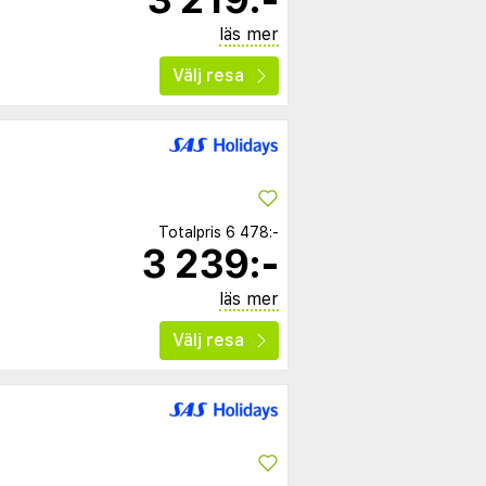
läs mer
Välj resa
Totalpris
6 478:-
3 239:-
läs mer
Välj resa