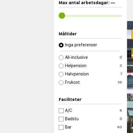
Max antal arbetsdagar:
—
Måltider
Inga preferenser
◀
All-inclusive
0
Helpension
0
Halvpension
7
Frukost
36
Faciliteter
A/C
6
Badstu
0
◀
Bar
60