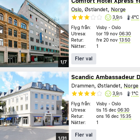
Comfort Hotel Xpress Y
Oslo
, Østlandet,
Norge
3,9
4°C
/5
Flyg från:
Visby
-
Oslo
︎
▶︎
Utresa:
tor 19 nov
06:30
Retur:
fre 20 nov
13:50
Nätter:
1
Fler val
1/7
Scandic Ambassadeur 
Drammen, Østlandet,
Norge
3,9
1°C
/5
Flyg från:
Visby
-
Oslo
︎
▶︎
Utresa:
tis 15 dec
06:30
Retur:
ons 16 dec
15:35
Nätter:
1
Fler val
1/31