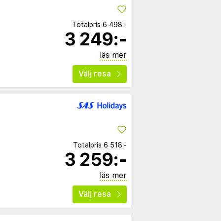
Totalpris
6 498:-
3 249:-
läs mer
Välj resa
Totalpris
6 518:-
3 259:-
läs mer
Välj resa