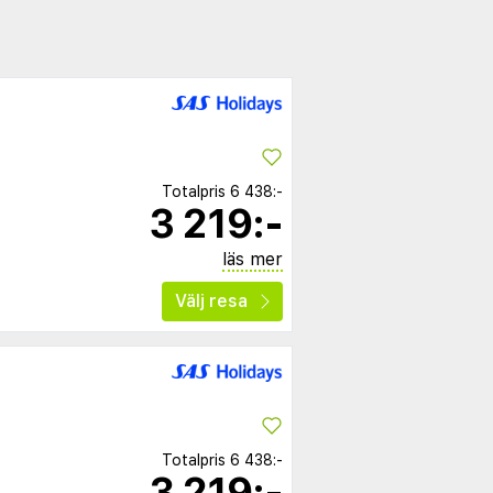
Totalpris
6 438:-
3 219:-
läs mer
Välj resa
Totalpris
6 438:-
3 219:-