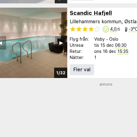
Scandic Hafjell
Lillehammers kommun, Østl
4,0
-3°
/5
Flyg från:
Visby
-
Oslo
︎
▶︎
Utresa:
tis 15 dec
06:30
Retur:
ons 16 dec
15:35
Nätter:
1
Fler val
1/32
annons