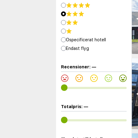
◀
Ospecificerat hotell
Endast flyg
Recensioner:
—
◀
Totalpris:
—