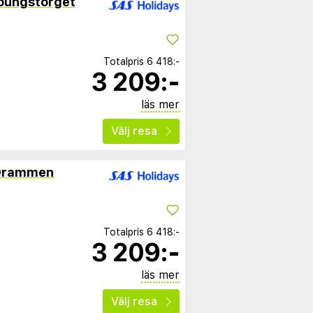
oungstorget
Totalpris
6 418:-
3 209:-
läs mer
Välj resa
Drammen
Totalpris
6 418:-
3 209:-
läs mer
Välj resa