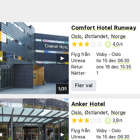
Comfort Hotel Runway
Oslo
, Østlandet,
Norge
4,0
/5
Flyg från:
Visby
-
Oslo
︎
▶︎
Utresa:
tis 15 dec
06:30
Retur:
ons 16 dec
15:35
Nätter:
1
Fler val
1/31
Anker Hotel
Oslo
, Østlandet,
Norge
3,9
/5
Flyg från:
Visby
-
Oslo
︎
▶︎
Utresa:
tis 15 dec
06:30