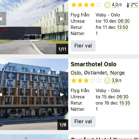
4,0
2°C
/5
Flyg från:
Visby
-
Oslo
︎
▶︎
Utresa:
tor 10 dec
06:30
Retur:
fre 11 dec
13:50
Nätter:
1
Fler val
1/11
Smarthotel Oslo
Oslo
, Østlandet,
Norge
3,9
/5
Flyg från:
Visby
-
Oslo
︎
▶︎
Utresa:
tis 15 dec
06:30
Retur:
ons 16 dec
15:35
Nätter:
1
Fler val
1/8