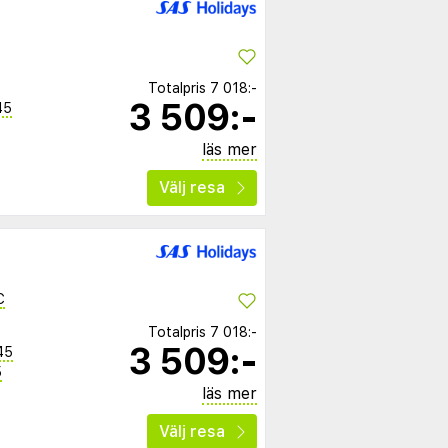
Totalpris
7 018:-
3 509:-
45
läs mer
Välj resa
C
Totalpris
7 018:-
3 509:-
45
5
läs mer
Välj resa