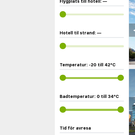
Flygplats till hotell:
—
◀
Hotell til strand:
—
Temperatur:
-20
till
42
°C
Badtemperatur:
0
till
34
°C
◀
Tid för avresa