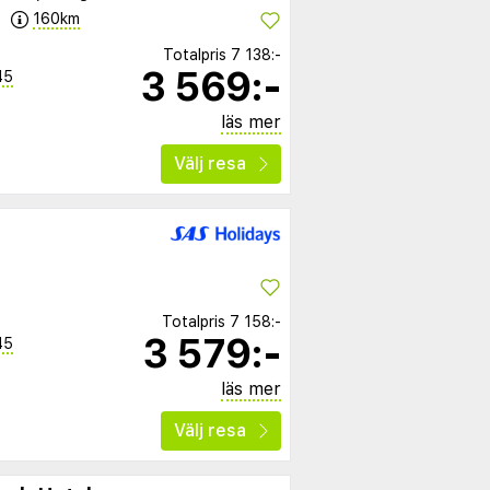
160km
Totalpris
7 138:-
3 569:-
45
läs mer
Välj resa
Totalpris
7 158:-
3 579:-
45
läs mer
Välj resa