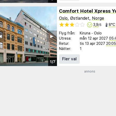
Comfort Hotel Xpress Y
Oslo
, Østlandet,
Norge
3,9
8°C
/5
Flyg från:
Kiruna
-
Oslo
︎
▶︎
Utresa:
mån 12 apr 2027
05:
Retur:
tis 13 apr 2027
20:05
Nätter:
1
Fler val
1/7
annons