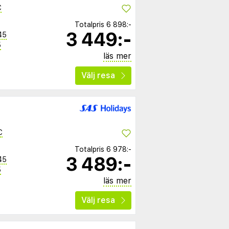
C
Totalpris
6 898:-
3 449:-
45
5
läs mer
Välj resa
C
Totalpris
6 978:-
3 489:-
45
5
läs mer
Välj resa