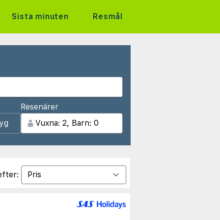
Sista minuten
Resmål
Resenärer
lyg
efter: