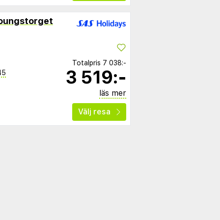
oungstorget
Totalpris
7 038:-
3 519:-
45
läs mer
Välj resa