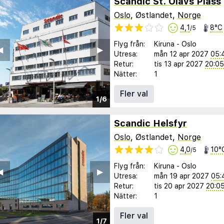
Scandic St. Olavs Plass
Oslo
, Østlandet,
Norge
4,1
8°C
/5
Flyg från:
Kiruna
-
Oslo
︎
▶︎
Utresa:
mån 12 apr 2027
05:
Retur:
tis 13 apr 2027
20:05
Nätter:
1
Fler val
1/6
Scandic Helsfyr
Oslo
, Østlandet,
Norge
4,0
10°
/5
Flyg från:
Kiruna
-
Oslo
︎
▶︎
Utresa:
mån 19 apr 2027
05:
Retur:
tis 20 apr 2027
20:0
Nätter:
1
Fler val
1/7