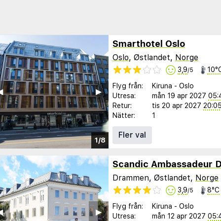
Smarthotel Oslo
Oslo
, Østlandet,
Norge
3,9
10°
/5
Flyg från:
Kiruna
-
Oslo
︎
▶︎
Utresa:
mån 19 apr 2027
05:
Retur:
tis 20 apr 2027
20:0
Nätter:
1
Fler val
1/8
Scandic Ambassadeur 
Drammen, Østlandet,
Norge
3,9
8°C
/5
Flyg från:
Kiruna
-
Oslo
︎
▶︎
Utresa:
mån 12 apr 2027
05: