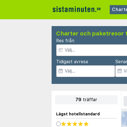
Chart
Charter och paketresor t
Res från
Tidigast avresa
Sena
79
träffar
Lägst hotellstandard