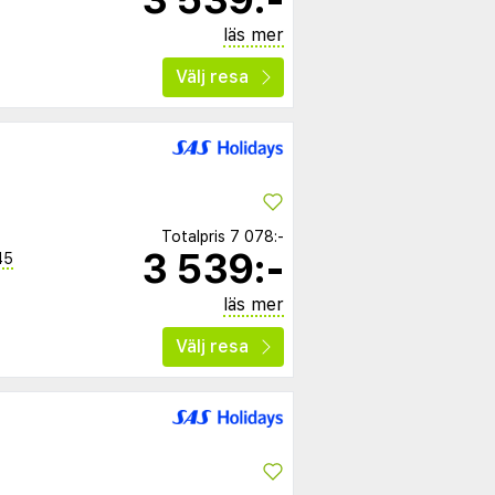
läs mer
Välj resa
Totalpris
7 078:-
3 539:-
45
läs mer
Välj resa