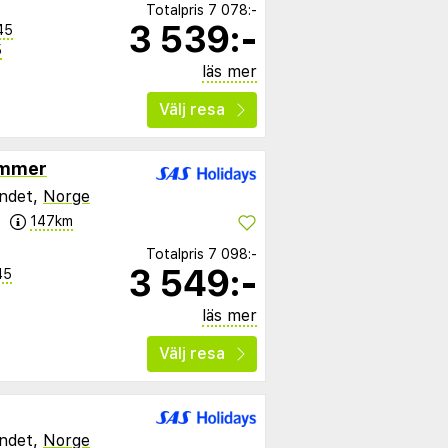
Totalpris
7 078:-
3 539:-
45
5
läs mer
Välj resa
ammer
andet,
Norge
147km
Totalpris
7 098:-
3 549:-
45
läs mer
Välj resa
andet,
Norge