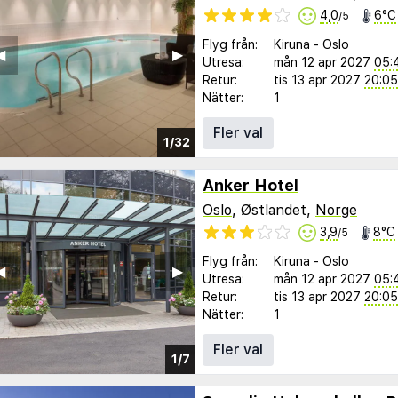
4,0
6°C
/5
Flyg från:
Kiruna
-
Oslo
︎
▶︎
Utresa:
mån 12 apr 2027
05:
Retur:
tis 13 apr 2027
20:05
Nätter:
1
Fler val
1/32
Anker Hotel
Oslo
, Østlandet,
Norge
3,9
8°C
/5
Flyg från:
Kiruna
-
Oslo
︎
▶︎
Utresa:
mån 12 apr 2027
05:
Retur:
tis 13 apr 2027
20:05
Nätter:
1
Fler val
1/7