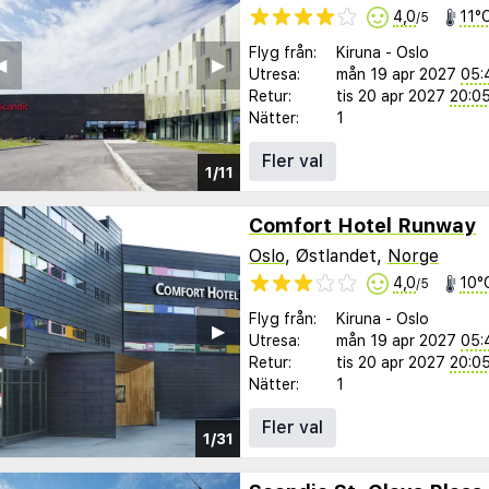
4,0
11°
/5
Flyg från:
Kiruna
-
Oslo
︎
▶︎
Utresa:
mån 19 apr 2027
05:
Retur:
tis 20 apr 2027
20:0
Nätter:
1
Fler val
1/11
Comfort Hotel Runway
Oslo
, Østlandet,
Norge
4,0
10°
/5
Flyg från:
Kiruna
-
Oslo
︎
▶︎
Utresa:
mån 19 apr 2027
05:
Retur:
tis 20 apr 2027
20:0
Nätter:
1
Fler val
1/31