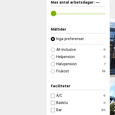
Max antal arbetsdagar:
—
Måltider
Inga preferenser
◀
All-inclusive
0
Helpension
0
Halvpension
7
Frukost
38
Faciliteter
A/C
6
Badstu
0
◀
Bar
60