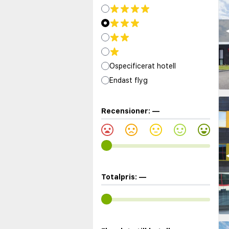
◀
Ospecificerat hotell
Endast flyg
Recensioner:
—
◀
Totalpris:
—