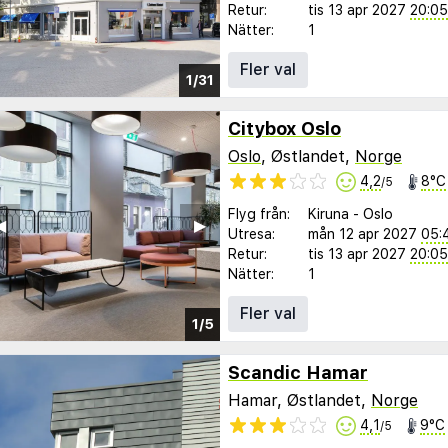
Retur:
tis 13 apr 2027
20:05
Nätter:
1
Fler val
1/31
Citybox Oslo
Oslo
, Østlandet,
Norge
4,2
8°C
/5
Flyg från:
Kiruna
-
Oslo
︎
▶︎
Utresa:
mån 12 apr 2027
05:
Retur:
tis 13 apr 2027
20:05
Nätter:
1
Fler val
1/5
Scandic Hamar
Hamar, Østlandet,
Norge
4,1
9°C
/5