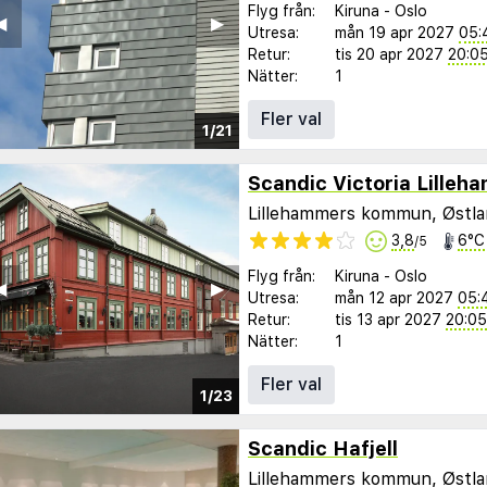
Flyg från:
Kiruna
-
Oslo
︎
▶︎
Utresa:
mån 19 apr 2027
05:
Retur:
tis 20 apr 2027
20:0
Nätter:
1
Fler val
1/21
Scandic Victoria Lilleh
Lillehammers kommun, Østl
3,8
6°C
/5
Flyg från:
Kiruna
-
Oslo
︎
▶︎
Utresa:
mån 12 apr 2027
05:
Retur:
tis 13 apr 2027
20:05
Nätter:
1
Fler val
1/23
Scandic Hafjell
Lillehammers kommun, Østl