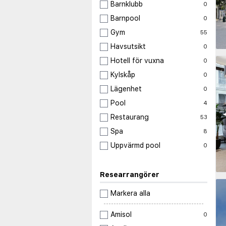
Barnklubb
0
Barnpool
0
Gym
55
Havsutsikt
0
Hotell för vuxna
0
Kylskåp
0
Lägenhet
0
Pool
4
◀
Restaurang
53
Spa
8
Uppvärmd pool
0
Researrangörer
Markera alla
Amisol
0