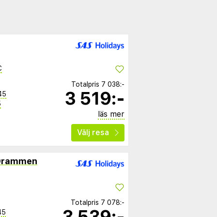
C
Totalpris
7 038:-
3 519:-
45
5
läs mer
Välj resa
Drammen
Totalpris
7 078:-
3 539:-
45