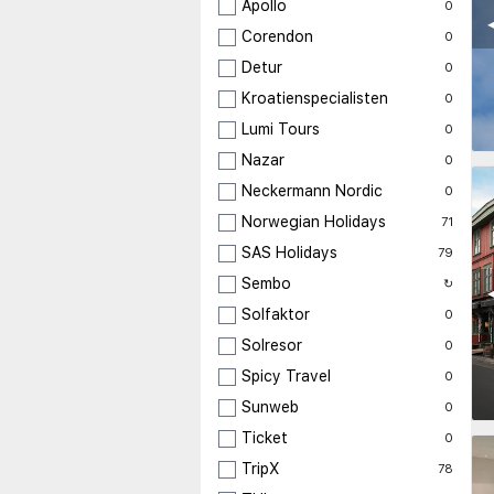
Apollo
0
◀
Corendon
0
Detur
0
Kroatienspecialisten
0
Lumi Tours
0
Nazar
0
Neckermann Nordic
0
Norwegian Holidays
71
SAS Holidays
79
Sembo
↻
◀
Solfaktor
0
Solresor
0
Spicy Travel
0
Sunweb
0
Ticket
0
TripX
78