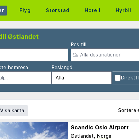
er
Flyg
Storstad
Hotell
Hyrbil
ill Østlandet
Res till
ste hemresa
Reslängd
Direktf
Sortera 
Visa karta
Scandic Oslo Airport
Østlandet,
Norge