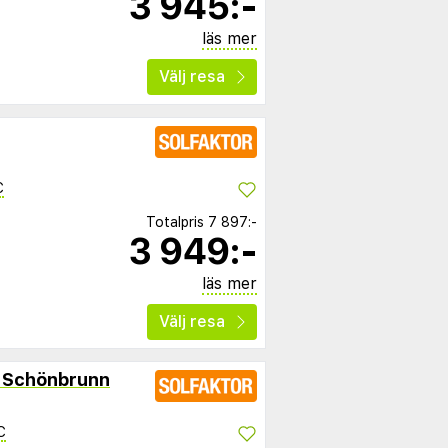
3 945:-
läs mer
Välj resa
C
Totalpris
7 897:-
3 949:-
läs mer
Välj resa
l Schönbrunn
C