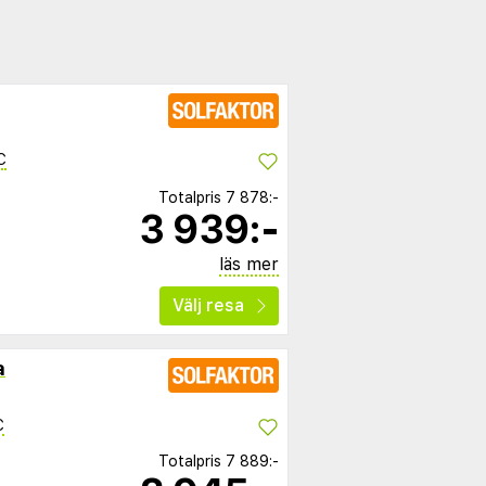
C
Totalpris
7 878:-
3 939:-
läs mer
Välj resa
a
C
Totalpris
7 889:-