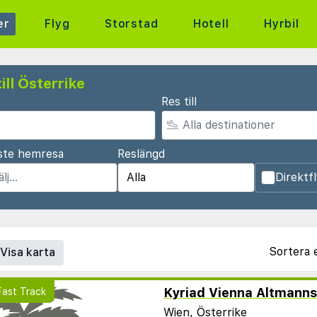
er
Flyg
Storstad
Hotell
Hyrbil
ll Österrike
Res till
ste hemresa
Reslängd
Direktf
Sortera 
Visa karta
Kyriad Vienna Altmanns
Wien,
Österrike