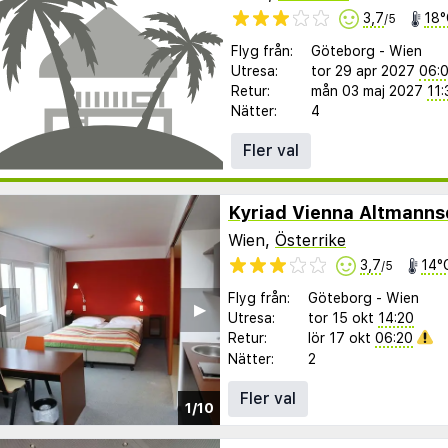
3,7
18°
/5
Flyg från:
Göteborg
-
Wien
Utresa:
tor 29 apr 2027
06:
Retur:
mån 03 maj 2027
11:
Nätter:
4
Fler val
Kyriad Vienna Altmanns
Wien,
Österrike
3,7
14°
/5
Flyg från:
Göteborg
-
Wien
︎
▶︎
Utresa:
tor 15 okt
14:20
Retur:
lör 17 okt
06:20
Nätter:
2
Fler val
1/10