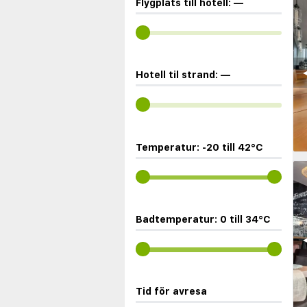
Flygplats till hotell:
—
◀
Hotell til strand:
—
Temperatur:
-20
till
42
°C
Badtemperatur:
0
till
34
°C
◀
Tid för avresa