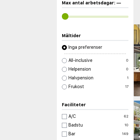
Max antal arbetsdagar:
—
Måltider
Inga preferenser
◀
All-inclusive
0
Helpension
0
Halvpension
1
Frukost
17
Faciliteter
A/C
62
Badstu
10
Bar
149
◀