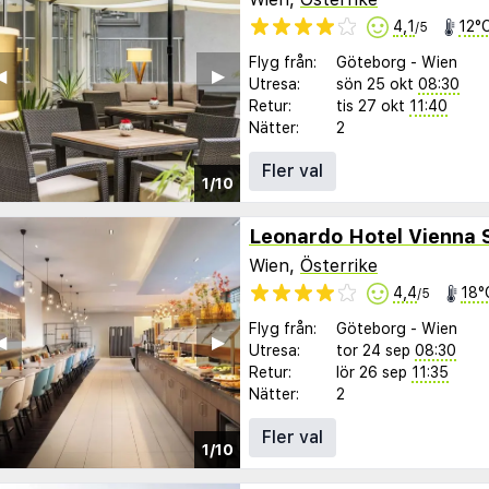
4,1
12°
/5
Flyg från:
Göteborg
-
Wien
︎
▶︎
Utresa:
sön 25 okt
08:30
Retur:
tis 27 okt
11:40
Nätter:
2
Fler val
1/10
Leonardo Hotel Vienna
Wien,
Österrike
4,4
18°
/5
Flyg från:
Göteborg
-
Wien
︎
▶︎
Utresa:
tor 24 sep
08:30
Retur:
lör 26 sep
11:35
Nätter:
2
Fler val
1/10