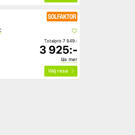
C
Totalpris
7 849:-
3 925:-
läs mer
Välj resa