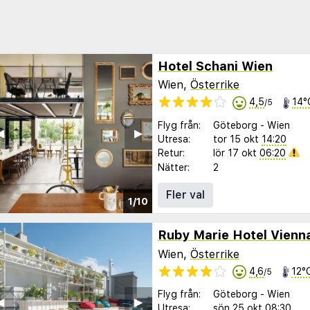
Hotel Schani Wien
Wien,
Österrike
4,5
14°
/5
Flyg från:
Göteborg
-
Wien
︎
▶︎
Utresa:
tor 15 okt
14:20
Retur:
lör 17 okt
06:20
Nätter:
2
Fler val
1/10
Ruby Marie Hotel Vienn
Wien,
Österrike
4,6
12°
/5
Flyg från:
Göteborg
-
Wien
︎
▶︎
Utresa:
sön 25 okt
08:30