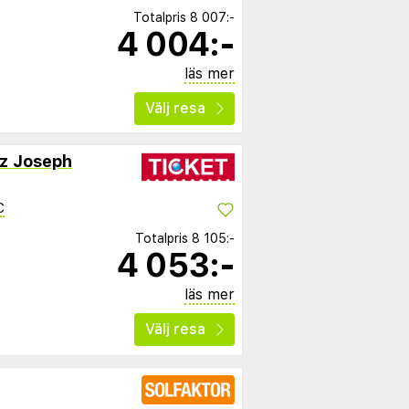
Totalpris
8 007:-
4 004:-
läs mer
Välj resa
nz Joseph
C
Totalpris
8 105:-
4 053:-
läs mer
Välj resa