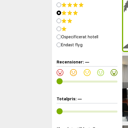
Ospecificerat hotell
Endast flyg
Recensioner:
—
◀
Totalpris:
—