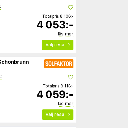
C
Totalpris
8 106:-
4 053:-
läs mer
Välj resa
 Schönbrunn
C
Totalpris
8 118:-
4 059:-
läs mer
Välj resa