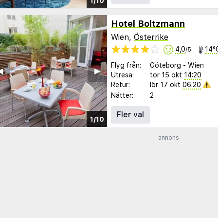
1/10
Hotel Boltzmann
Wien,
Österrike
4,0
14°
/5
Flyg från:
Göteborg
-
Wien
︎
▶︎
Utresa:
tor 15 okt
14:20
Retur:
lör 17 okt
06:20
Nätter:
2
Fler val
1/10
annons