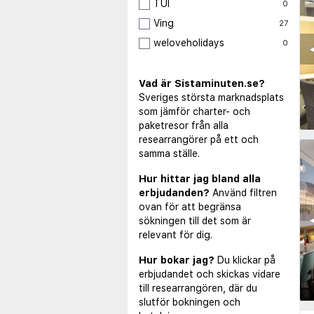
TUI
0
Ving
27
weloveholidays
0
◀
Vad är Sistaminuten.se?
Sveriges största marknadsplats
som jämför charter- och
paketresor från alla
researrangörer på ett och
samma ställe.
Hur hittar jag bland alla
erbjudanden?
Använd filtren
ovan för att begränsa
◀
sökningen till det som är
relevant för dig.
Hur bokar jag?
Du klickar på
erbjudandet och skickas vidare
till researrangören, där du
slutför bokningen och