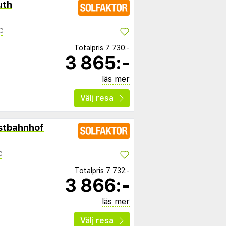
uth
C
Totalpris
7 730:-
3 865:-
läs mer
Välj resa
stbahnhof
C
Totalpris
7 732:-
3 866:-
läs mer
Välj resa