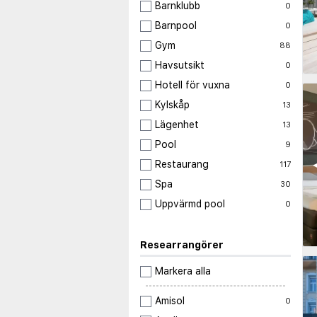
Barnklubb
0
Barnpool
0
Gym
88
Havsutsikt
0
Hotell för vuxna
0
Kylskåp
13
Lägenhet
13
Pool
9
◀
Restaurang
117
Spa
30
Uppvärmd pool
0
Researrangörer
Markera alla
Amisol
0