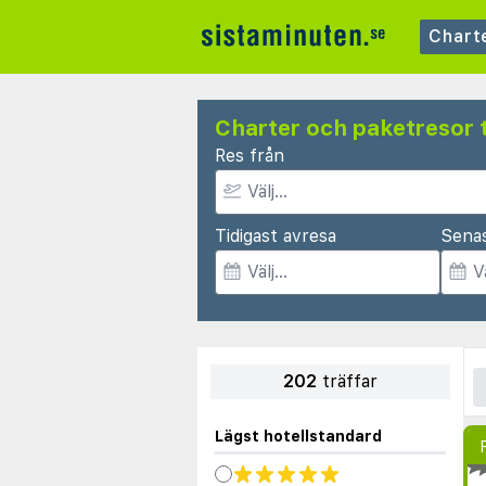
Chart
Charter och paketresor ti
Res från
Tidigast avresa
Sena
202
träffar
Lägst hotellstandard