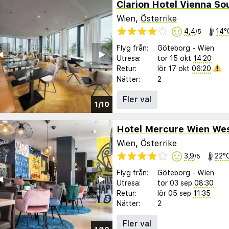
Clarion Hotel Vienna So
Wien,
Österrike
4,4
14°
/5
Flyg från:
Göteborg
-
Wien
︎
▶︎
Utresa:
tor 15 okt
14:20
Retur:
lör 17 okt
06:20
Nätter:
2
Fler val
1/10
Hotel Mercure Wien We
Wien,
Österrike
3,9
22°
/5
Flyg från:
Göteborg
-
Wien
︎
▶︎
Utresa:
tor 03 sep
08:30
Retur:
lör 05 sep
11:35
Nätter:
2
Fler val