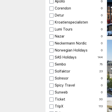
Apollo
0
◀
Corendon
0
Detur
0
Kroatienspecialisten
0
Lumi Tours
0
Nazar
0
Neckermann Nordic
0
Norwegian Holidays
0
SAS Holidays
144
Sembo
75
◀
Solfaktor
23
Solresor
0
Spicy Travel
0
Sunweb
0
Ticket
30
TripX
113