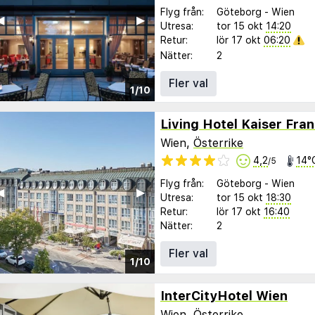
Flyg från:
Göteborg
-
Wien
︎
▶︎
Utresa:
tor 15 okt
14:20
Retur:
lör 17 okt
06:20
Nätter:
2
Fler val
1/10
Living Hotel Kaiser Fra
Wien,
Österrike
4,2
14°
/5
Flyg från:
Göteborg
-
Wien
︎
▶︎
Utresa:
tor 15 okt
18:30
Retur:
lör 17 okt
16:40
Nätter:
2
Fler val
1/10
InterCityHotel Wien
Wien,
Österrike