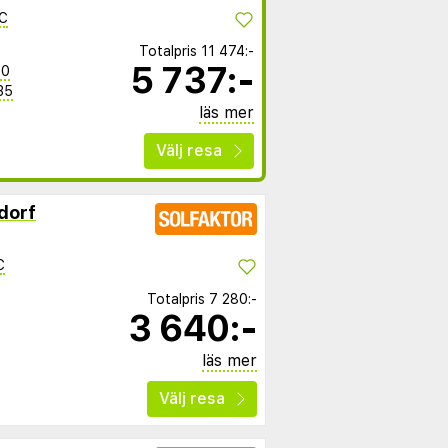
C
Totalpris
11 474:-
5 737:-
00
35
läs mer
Välj resa
dorf
C
Totalpris
7 280:-
3 640:-
läs mer
Välj resa