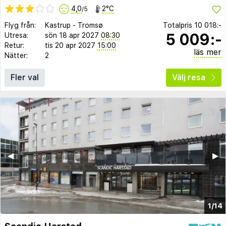
4,0
2°C
/5
Flyg från:
Kastrup
-
Tromsø
Totalpris
10 018:-
5 009:-
Utresa:
sön 18 apr 2027
08:30
Retur:
tis 20 apr 2027
15:00
läs mer
Nätter:
2
Fler val
Välj resa
◀︎
▶︎
1/14