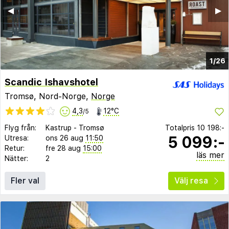
◀︎
▶︎
1/26
Scandic Ishavshotel
Tromsø, Nord-Norge,
Norge
4,3
12°C
/5
Flyg från:
Kastrup
-
Tromsø
Totalpris
10 198:-
5 099:-
Utresa:
ons 26 aug
11:50
Retur:
fre 28 aug
15:00
läs mer
Nätter:
2
Fler val
Välj resa