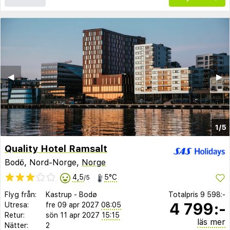
◀︎
▶︎
1/5
Quality Hotel Ramsalt
Bodö, Nord-Norge,
Norge
4,5
5°C
/5
Flyg från:
Kastrup
-
Bodø
Totalpris
9 598:-
4 799:-
Utresa:
fre 09 apr 2027
08:05
Retur:
sön 11 apr 2027
15:15
läs mer
Nätter:
2