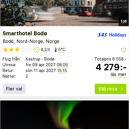
1/6
Smarthotel Bodø
Bodö, Nord-Norge,
Norge
4,2
5°C
/5
Flyg från:
Kastrup
-
Bodø
Totalpris
8 558:-
4 279:-
Utresa:
fre 09 apr 2027
08:05
Retur:
sön 11 apr 2027
15:15
läs mer
Nätter:
2
Fler val
Välj resa