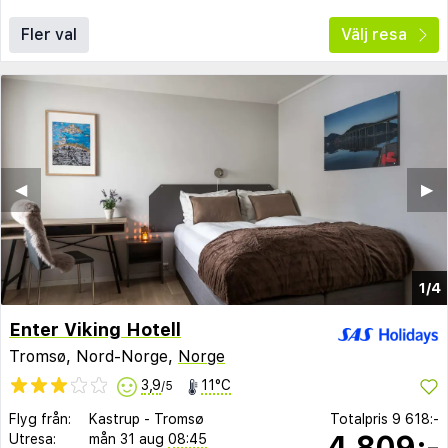
Fler val
Välj resa
◀︎
▶︎
1/4
Enter Viking Hotell
Tromsø, Nord-Norge,
Norge
3,9
11°C
/5
Flyg från:
Kastrup
-
Tromsø
Totalpris
9 618:-
4 809:-
Utresa:
mån 31 aug
08:45