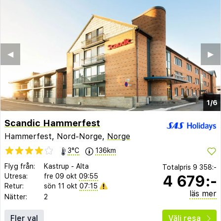
◀︎
▶︎
1/6
Scandic Hammerfest
Hammerfest, Nord-Norge,
Norge
3°C
136km
Flyg från:
Kastrup
-
Alta
Totalpris
9 358:-
4 679:-
Utresa:
fre 09 okt
09:55
Retur:
sön 11 okt
07:15
läs mer
Nätter:
2
Fler val
Välj resa