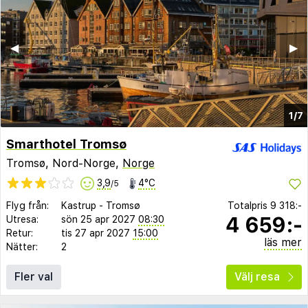
◀︎
▶︎
1/7
Smarthotel Tromsø
Tromsø, Nord-Norge,
Norge
3,9
4°C
/5
Flyg från:
Kastrup
-
Tromsø
Totalpris
9 318:-
4 659:-
Utresa:
sön 25 apr 2027
08:30
Retur:
tis 27 apr 2027
15:00
läs mer
Nätter:
2
Fler val
Välj resa