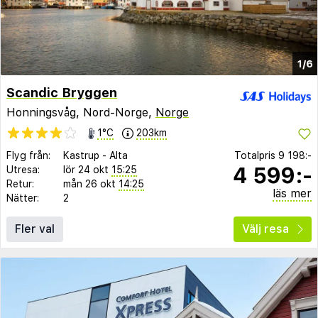
1/6
Scandic Bryggen
Honningsvåg, Nord-Norge,
Norge
1°C
203km
Flyg från:
Kastrup
-
Alta
Totalpris
9 198:-
4 599:-
Utresa:
lör 24 okt
15:25
Retur:
mån 26 okt
14:25
läs mer
Nätter:
2
Fler val
Välj resa