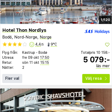
1/120
Hotel Thon Nordlys
Bodö, Nord-Norge,
Norge
4,4
9°C
/5
Flyg från:
Kastrup
-
Bodø
Totalpris
10 158:-
5 079:-
Utresa:
fre 09 okt
17:50
Retur:
sön 11 okt
15:15
läs mer
Nätter:
2
Fler val
Välj resa