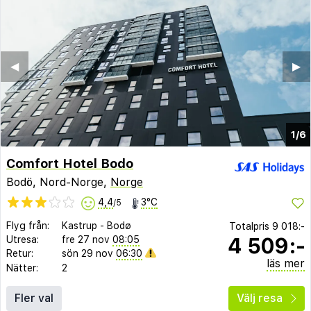
◀︎
▶︎
1/6
Comfort Hotel Bodo
Bodö, Nord-Norge,
Norge
4,4
3°C
/5
Flyg från:
Kastrup
-
Bodø
Totalpris
9 018:-
4 509:-
Utresa:
fre 27 nov
08:05
Retur:
sön 29 nov
06:30
läs mer
Nätter:
2
Fler val
Välj resa