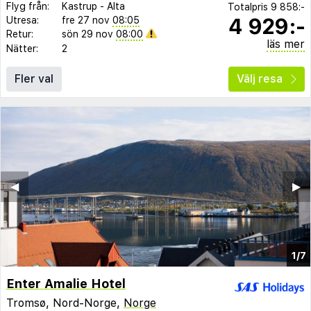
Flyg från:
Kastrup
-
Alta
Totalpris
9 858:-
4 929:-
Utresa:
fre 27 nov
08:05
Retur:
sön 29 nov
08:00
läs mer
Nätter:
2
Fler val
Välj resa
◀︎
▶︎
1/7
Enter Amalie Hotel
Tromsø, Nord-Norge,
Norge