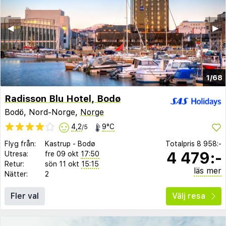
◀︎
▶︎
1/68
Radisson Blu Hotel, Bodø
Bodö, Nord-Norge,
Norge
4,2
9°C
/5
Flyg från:
Kastrup
-
Bodø
Totalpris
8 958:-
4 479:-
Utresa:
fre 09 okt
17:50
Retur:
sön 11 okt
15:15
läs mer
Nätter:
2
Fler val
Välj resa