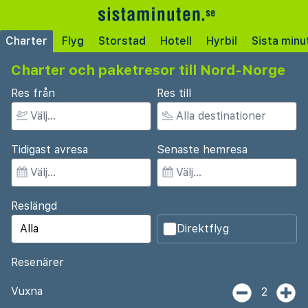
Charter
Flyg
Storstad
Hotell
Hyrbil
Sista minu
Charter och paketresor till Nord-Norge
Res från
Res till
Tidigast avresa
Senaste hemresa
Reslängd
Direktflyg
Resenärer
Vuxna
2