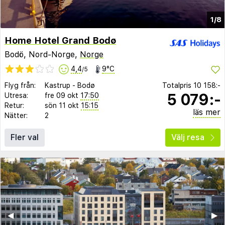
1/8
Home Hotel Grand Bodø
Bodö, Nord-Norge,
Norge
4,4
9°C
/5
Flyg från:
Kastrup
-
Bodø
Totalpris
10 158:-
5 079:-
Utresa:
fre 09 okt
17:50
Retur:
sön 11 okt
15:15
läs mer
Nätter:
2
Fler val
Välj resa
◀︎
▶︎