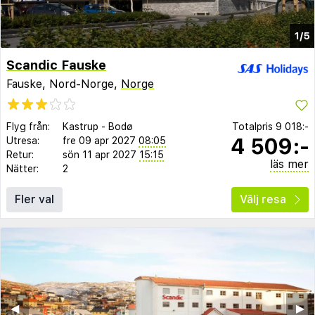
1/5
Scandic Fauske
Fauske, Nord-Norge,
Norge
Flyg från:
Kastrup
-
Bodø
Totalpris
9 018:-
4 509:-
Utresa:
fre 09 apr 2027
08:05
Retur:
sön 11 apr 2027
15:15
läs mer
Nätter:
2
Fler val
Välj resa
◀︎
▶︎