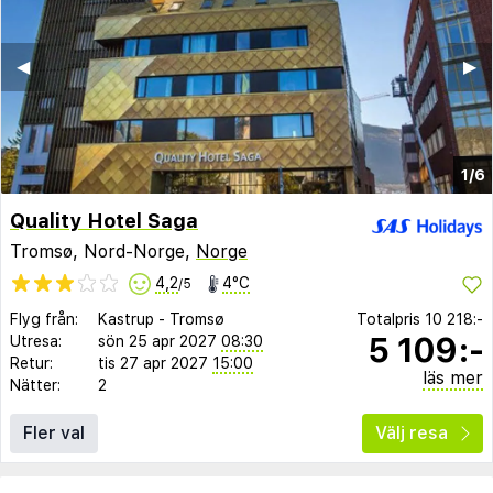
◀︎
▶︎
1/6
Quality Hotel Saga
Tromsø, Nord-Norge,
Norge
4,2
4°C
/5
Flyg från:
Kastrup
-
Tromsø
Totalpris
10 218:-
5 109:-
Utresa:
sön 25 apr 2027
08:30
Retur:
tis 27 apr 2027
15:00
läs mer
Nätter:
2
Fler val
Välj resa