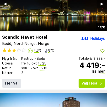
◀︎
▶︎
1/70
Scandic Havet Hotel
Bodö, Nord-Norge,
Norge
4,3
8°C
/5
Flyg från:
Kastrup
-
Bodø
Totalpris
8 838:-
4 419:-
Utresa:
fre 16 okt
15:25
Retur:
sön 18 okt
15:15
läs mer
Nätter:
2
Fler val
Välj resa