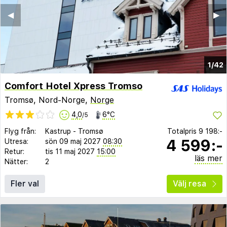
◀︎
▶︎
1/42
Comfort Hotel Xpress Tromso
Tromsø, Nord-Norge,
Norge
4,0
6°C
/5
Flyg från:
Kastrup
-
Tromsø
Totalpris
9 198:-
4 599:-
Utresa:
sön 09 maj 2027
08:30
Retur:
tis 11 maj 2027
15:00
läs mer
Nätter:
2
Fler val
Välj resa