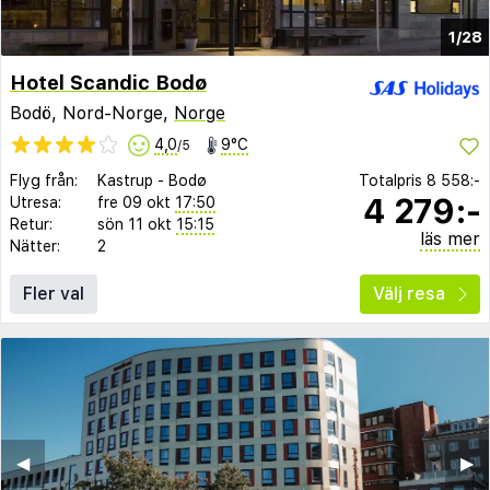
1/28
Hotel Scandic Bodø
Bodö, Nord-Norge,
Norge
4,0
9°C
/5
Flyg från:
Kastrup
-
Bodø
Totalpris
8 558:-
4 279:-
Utresa:
fre 09 okt
17:50
Retur:
sön 11 okt
15:15
läs mer
Nätter:
2
Fler val
Välj resa
◀︎
▶︎