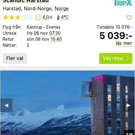
Scandic Harstad
Harstad, Nord-Norge,
Norge
4,0
4°C
/5
Flyg från:
Kastrup
-
Evenes
Totalpris
10 078:-
5 039:-
Utresa:
fre 06 nov
07:30
Retur:
sön 08 nov
15:40
läs mer
Nätter:
2
Fler val
Välj resa
◀︎
▶︎
1/8