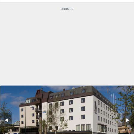
annons
◀︎
▶︎