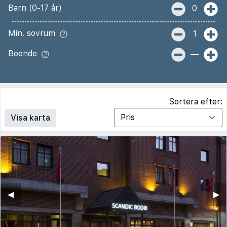
Barn (0-17 år)
0
Min. sovrum
1
Boende
—
Sortera efter:
Visa karta
◀︎
▶︎