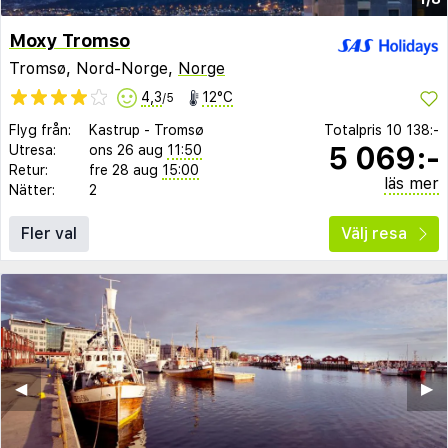
Moxy Tromso
Tromsø, Nord-Norge,
Norge
4,3
12°C
/5
Flyg från:
Kastrup
-
Tromsø
Totalpris
10 138:-
5 069:-
Utresa:
ons 26 aug
11:50
Retur:
fre 28 aug
15:00
läs mer
Nätter:
2
Fler val
Välj resa
◀︎
▶︎