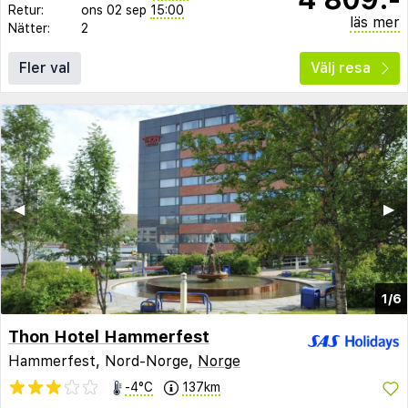
Retur:
ons 02 sep
15:00
läs mer
Nätter:
2
Fler val
Välj resa
◀︎
▶︎
1/6
Thon Hotel Hammerfest
Hammerfest, Nord-Norge,
Norge
-4°C
137km