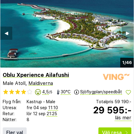
◀︎
▶︎
1/46
Oblu Xperience Ailafushi
Male Atoll,
Maldiverna
4,5
30°C
Sjöflygplan/speedbåt
/5
Flyg från:
Kastrup
-
Male
Totalpris
59 190:-
29 595:-
Utresa:
fre 04 sep
11:10
Retur:
lör 12 sep
21:25
läs mer
Nätter:
8
Fler val
Välj resa