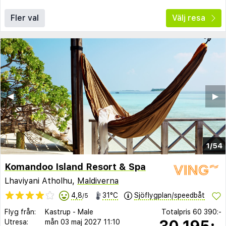
Fler val
Välj resa
◀︎
▶︎
1/54
Komandoo Island Resort & Spa
Lhaviyani Atholhu,
Maldiverna
4,8
31°C
Sjöflygplan/speedbåt
/5
Flyg från:
Kastrup
-
Male
Totalpris
60 390:-
30 195:-
Utresa:
mån 03 maj 2027
11:10