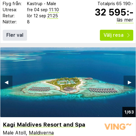
Flyg från:
Kastrup
-
Male
Totalpris
65 190:-
32 595:-
Utresa:
fre 04 sep
11:10
Retur:
lör 12 sep
21:25
läs mer
Nätter:
8
Fler val
Välj resa
◀︎
▶︎
1/63
Kagi Maldives Resort and Spa
Male Atoll,
Maldiverna