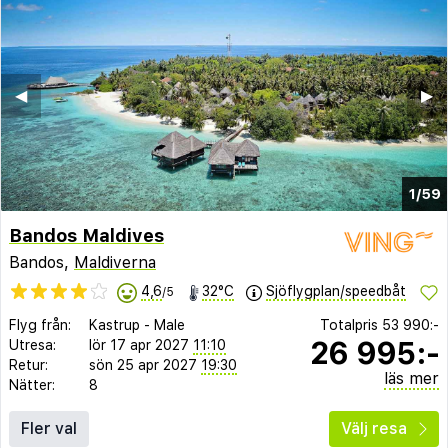
◀︎
▶︎
1/59
Bandos Maldives
Bandos,
Maldiverna
4,6
32°C
Sjöflygplan/speedbåt
/5
Flyg från:
Kastrup
-
Male
Totalpris
53 990:-
26 995:-
Utresa:
lör 17 apr 2027
11:10
Retur:
sön 25 apr 2027
19:30
läs mer
Nätter:
8
Fler val
Välj resa