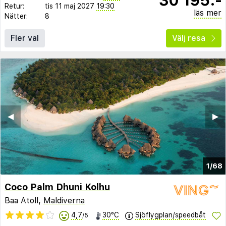
Retur:
tis 11 maj 2027
19:30
läs mer
Nätter:
8
Fler val
Välj resa
◀︎
▶︎
1/68
Coco Palm Dhuni Kolhu
Baa Atoll,
Maldiverna
4,7
30°C
Sjöflygplan/speedbåt
/5