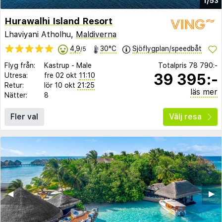
1/53
Hurawalhi Island Resort
Lhaviyani Atholhu,
Maldiverna
4,9
30°C
Sjöflygplan/speedbåt
/5
Flyg från:
Kastrup
-
Male
Totalpris
78 790:-
39 395:-
Utresa:
fre 02 okt
11:10
Retur:
lör 10 okt
21:25
läs mer
Nätter:
8
Fler val
Välj resa
◀︎
▶︎