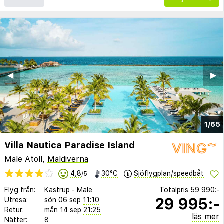
◀︎
▶︎
1/65
Villa Nautica Paradise Island
Male Atoll,
Maldiverna
4,8
30°C
Sjöflygplan/speedbåt
/5
Flyg från:
Kastrup
-
Male
Totalpris
59 990:-
29 995:-
Utresa:
sön 06 sep
11:10
Retur:
mån 14 sep
21:25
läs mer
Nätter:
8