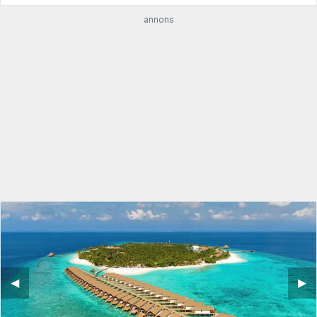
annons
◀︎
▶︎