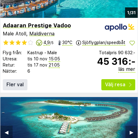
1/31
Adaaran Prestige Vadoo
Male Atoll,
Maldiverna
4,9
30°C
Sjöflygplan/speedbåt
/5
Flyg från:
Kastrup
-
Male
Totalpris
90 632:-
45 316:-
Utresa:
tis 10 nov
15:05
Retur:
tis 17 nov
21:05
läs mer
Nätter:
6
Fler val
Välj resa
◀︎
▶︎