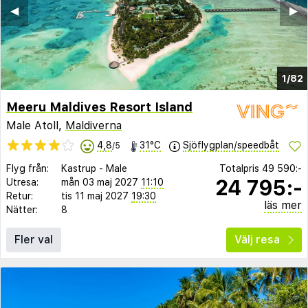
◀︎
▶︎
1/82
Meeru Maldives Resort Island
Male Atoll,
Maldiverna
4,8
31°C
Sjöflygplan/speedbåt
/5
Flyg från:
Kastrup
-
Male
Totalpris
49 590:-
24 795:-
Utresa:
mån 03 maj 2027
11:10
Retur:
tis 11 maj 2027
19:30
läs mer
Nätter:
8
Fler val
Välj resa