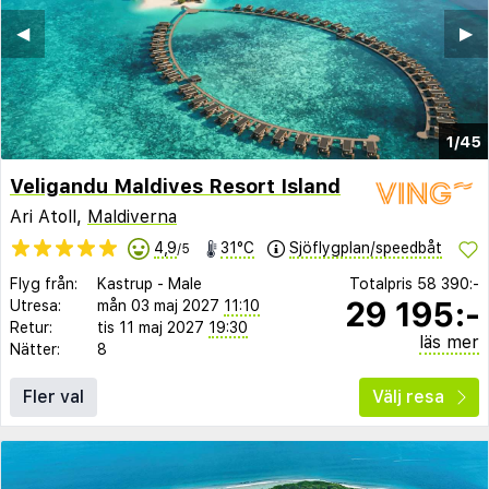
◀︎
▶︎
1/45
Veligandu Maldives Resort Island
Ari Atoll,
Maldiverna
4,9
31°C
Sjöflygplan/speedbåt
/5
Flyg från:
Kastrup
-
Male
Totalpris
58 390:-
29 195:-
Utresa:
mån 03 maj 2027
11:10
Retur:
tis 11 maj 2027
19:30
läs mer
Nätter:
8
Fler val
Välj resa