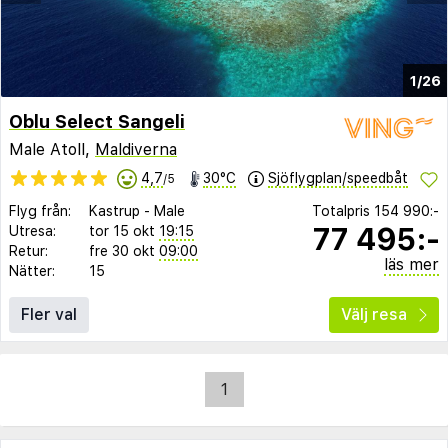
1/26
Oblu Select Sangeli
Male Atoll,
Maldiverna
4,7
30°C
Sjöflygplan/speedbåt
/5
Flyg från:
Kastrup
-
Male
Totalpris
154 990:-
77 495:-
Utresa:
tor 15 okt
19:15
Retur:
fre 30 okt
09:00
läs mer
Nätter:
15
Fler val
Välj resa
1