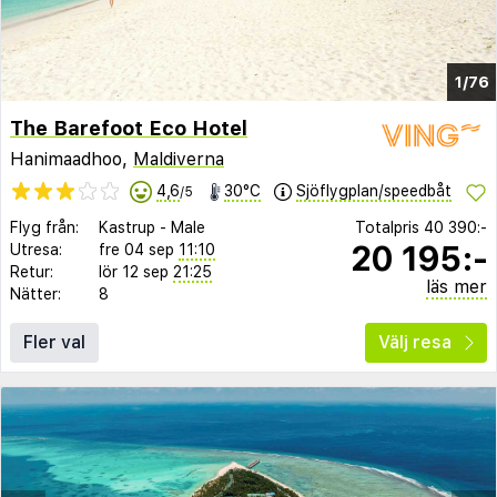
1/76
The Barefoot Eco Hotel
Hanimaadhoo,
Maldiverna
4,6
30°C
Sjöflygplan/speedbåt
/5
Flyg från:
Kastrup
-
Male
Totalpris
40 390:-
20 195:-
Utresa:
fre 04 sep
11:10
Retur:
lör 12 sep
21:25
läs mer
Nätter:
8
Fler val
Välj resa