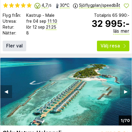
4,7
30°C
Sjöflygplan/speedbåt
/5
Flyg från:
Kastrup
-
Male
Totalpris
65 990:-
32 995:-
Utresa:
fre 04 sep
11:10
Retur:
lör 12 sep
21:25
läs mer
Nätter:
8
Fler val
Välj resa
◀︎
▶︎
1/70