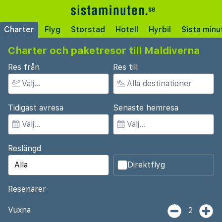
Charter
Flyg
Storstad
Hotell
Hyrbil
Sista minu
Charter och paketresor till Maldiverna
Res från
Res till
Tidigast avresa
Senaste hemresa
Reslängd
Direktflyg
Resenärer
Vuxna
2