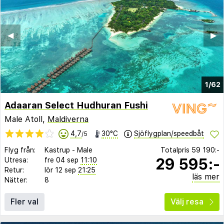
◀︎
▶︎
1/62
Adaaran Select Hudhuran Fushi
Male Atoll,
Maldiverna
4,7
30°C
Sjöflygplan/speedbåt
/5
Flyg från:
Kastrup
-
Male
Totalpris
59 190:-
29 595:-
Utresa:
fre 04 sep
11:10
Retur:
lör 12 sep
21:25
läs mer
Nätter:
8
Fler val
Välj resa