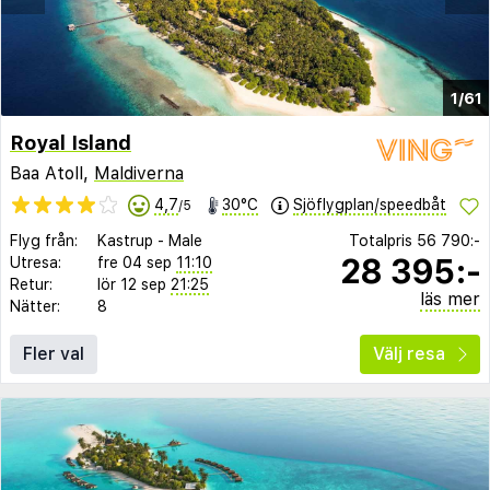
1/61
Royal Island
Baa Atoll,
Maldiverna
4,7
30°C
Sjöflygplan/speedbåt
/5
Flyg från:
Kastrup
-
Male
Totalpris
56 790:-
28 395:-
Utresa:
fre 04 sep
11:10
Retur:
lör 12 sep
21:25
läs mer
Nätter:
8
Fler val
Välj resa