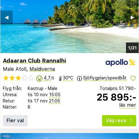
◀︎
▶︎
1/21
Adaaran Club Rannalhi
Male Atoll,
Maldiverna
4,7
30°C
Sjöflygplan/speedbåt
/5
Flyg från:
Kastrup
-
Male
Totalpris
51 790:-
25 895:-
Utresa:
tis 10 nov
15:05
Retur:
tis 17 nov
21:05
läs mer
Nätter:
6
Fler val
Välj resa