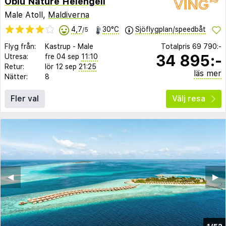
Oblu Nature Helengeli
Male Atoll,
Maldiverna
4,7
30°C
Sjöflygplan/speedbåt
/5
Flyg från:
Kastrup
-
Male
Totalpris
69 790:-
34 895:-
Utresa:
fre 04 sep
11:10
Retur:
lör 12 sep
21:25
läs mer
Nätter:
8
Fler val
Välj resa
◀︎
▶︎