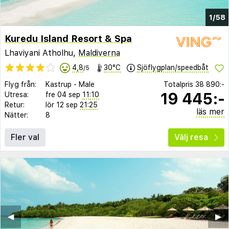
1/58
Kuredu Island Resort & Spa
Lhaviyani Atholhu,
Maldiverna
4,8
30°C
Sjöflygplan/speedbåt
/5
Flyg från:
Kastrup
-
Male
Totalpris
38 890:-
19 445:-
Utresa:
fre 04 sep
11:10
Retur:
lör 12 sep
21:25
läs mer
Nätter:
8
Fler val
Välj resa
◀︎
▶︎