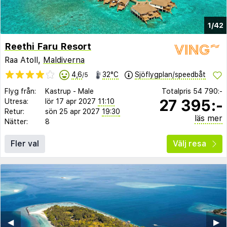
1/42
Reethi Faru Resort
Raa Atoll,
Maldiverna
4,6
32°C
Sjöflygplan/speedbåt
/5
Flyg från:
Kastrup
-
Male
Totalpris
54 790:-
27 395:-
Utresa:
lör 17 apr 2027
11:10
Retur:
sön 25 apr 2027
19:30
läs mer
Nätter:
8
Fler val
Välj resa
◀︎
▶︎