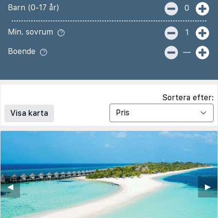
Barn (0-17 år)
0
Min. sovrum
1
Boende
—
Sortera efter:
Visa karta
◀︎
▶︎