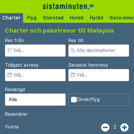
Charter
Flyg
Storstad
Hotell
Hyrbil
Sista minu
Charter och paketresor till Malaysia
Res från
Res till
Tidigast avresa
Senaste hemresa
Reslängd
Direktflyg
Resenärer
Vuxna
2