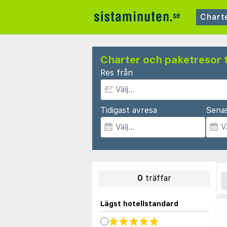
Chart
Charter och paketresor t
Res från
Tidigast avresa
Sena
0
träffar
Lägst hotellstandard