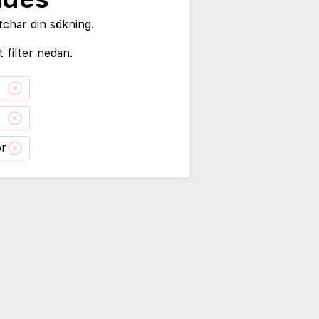
tchar din sökning.
 filter nedan.
or