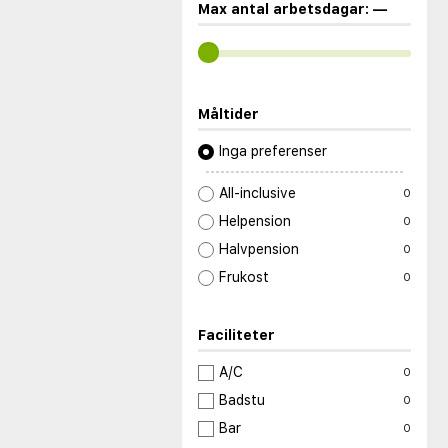
Max antal arbetsdagar:
—
Måltider
Inga preferenser
All-inclusive
0
Helpension
0
Halvpension
0
Frukost
0
Faciliteter
A/C
0
Badstu
0
Bar
0