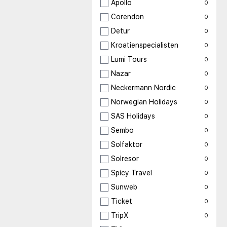
Apollo
0
Corendon
0
Detur
0
Kroatienspecialisten
0
Lumi Tours
0
Nazar
0
Neckermann Nordic
0
Norwegian Holidays
0
SAS Holidays
0
Sembo
0
Solfaktor
0
Solresor
0
Spicy Travel
0
Sunweb
0
Ticket
0
TripX
0