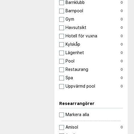
Barnklubb
0
Barnpool
0
Gym
0
Havsutsikt
0
Hotell för vuxna
0
Kylskåp
0
Lägenhet
0
Pool
0
Restaurang
0
Spa
0
Uppvärmd pool
0
Researrangörer
Markera alla
Amisol
0