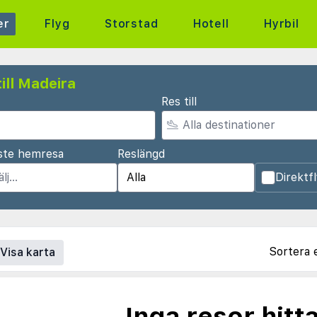
er
Flyg
Storstad
Hotell
Hyrbil
ill Madeira
Res till
ste hemresa
Reslängd
Direktf
Sortera 
Visa karta
Inga resor hitt