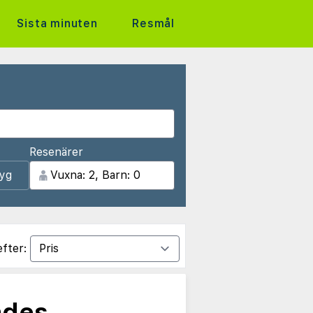
Sista minuten
Resmål
Resenärer
lyg
efter:
ades