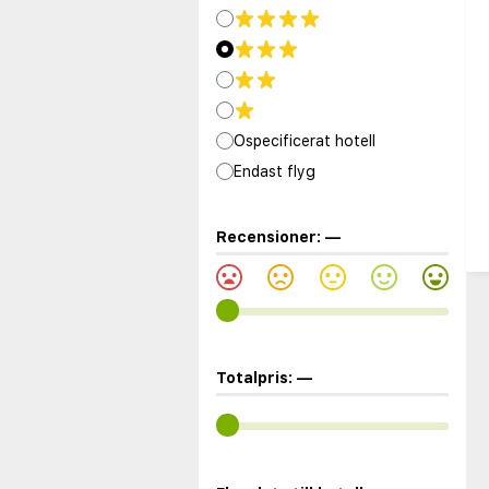
Ospecificerat hotell
Endast flyg
Recensioner:
—
Totalpris:
—