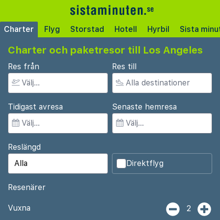
Charter
Flyg
Storstad
Hotell
Hyrbil
Sista minu
Charter och paketresor till Los Angeles
Res från
Res till
Tidigast avresa
Senaste hemresa
Reslängd
Direktflyg
Resenärer
Vuxna
2