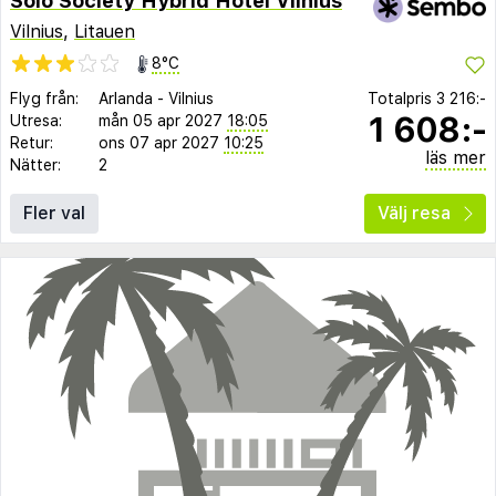
Solo Society Hybrid Hotel Vilnius
Vilnius
,
Litauen
8°C
Flyg från:
Arlanda
-
Vilnius
Totalpris
3 216:-
1 608:-
Utresa:
mån 05 apr 2027
18:05
Retur:
ons 07 apr 2027
10:25
läs mer
Nätter:
2
Fler val
Välj resa