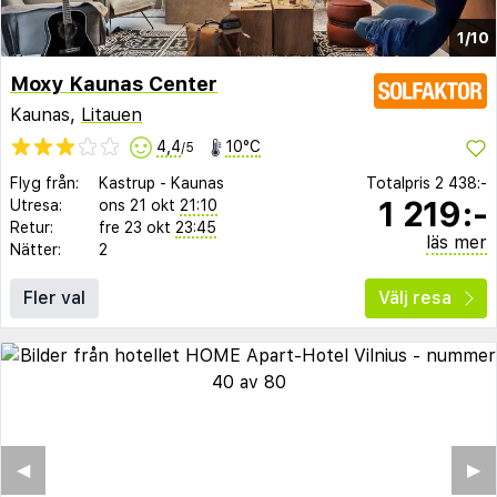
1/10
Moxy Kaunas Center
Kaunas,
Litauen
4,4
10°C
/5
Flyg från:
Kastrup
-
Kaunas
Totalpris
2 438:-
1 219:-
Utresa:
ons 21 okt
21:10
Retur:
fre 23 okt
23:45
läs mer
Nätter:
2
Fler val
Välj resa
◀︎
▶︎