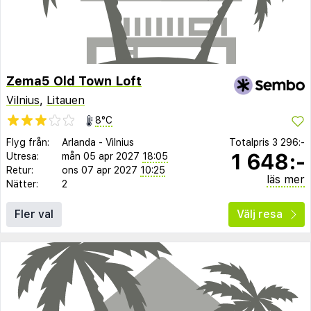
Zema5 Old Town Loft
Vilnius
,
Litauen
8°C
Flyg från:
Arlanda
-
Vilnius
Totalpris
3 296:-
1 648:-
Utresa:
mån 05 apr 2027
18:05
Retur:
ons 07 apr 2027
10:25
läs mer
Nätter:
2
Fler val
Välj resa