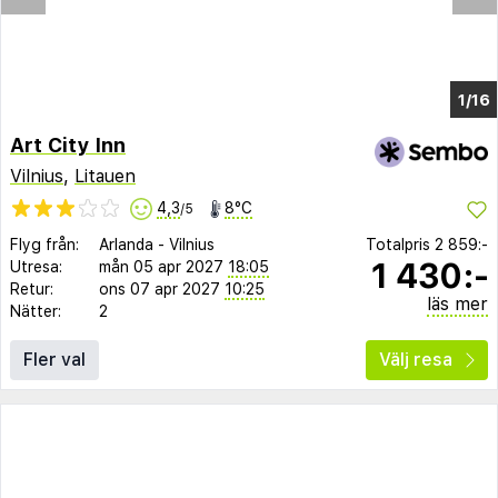
1/9
Art City Inn
Vilnius
,
Litauen
4,3
8°C
/5
Flyg från:
Arlanda
-
Vilnius
Totalpris
2 859:-
1 430:-
Utresa:
mån 05 apr 2027
18:05
Retur:
ons 07 apr 2027
10:25
läs mer
Nätter:
2
Fler val
Välj resa