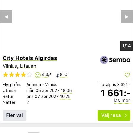
◀︎
▶︎
1/9
City Hotels Algirdas
Vilnius
,
Litauen
4,3
8°C
/5
Flyg från:
Arlanda
-
Vilnius
Totalpris
3 321:-
1 661:-
Utresa:
mån 05 apr 2027
18:05
Retur:
ons 07 apr 2027
10:25
läs mer
Nätter:
2
Fler val
Välj resa