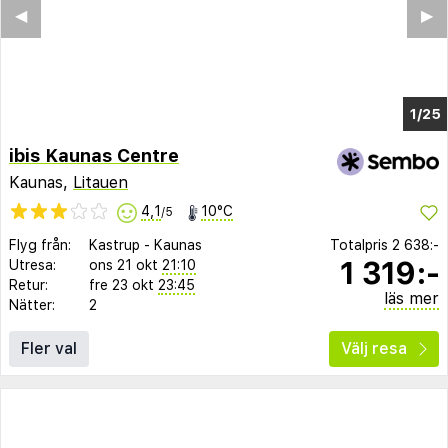
◀︎
▶︎
1/18
ibis Kaunas Centre
Kaunas,
Litauen
4,1
10°C
/5
Flyg från:
Kastrup
-
Kaunas
Totalpris
2 638:-
1 319:-
Utresa:
ons 21 okt
21:10
Retur:
fre 23 okt
23:45
läs mer
Nätter:
2
Fler val
Välj resa