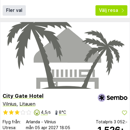
Fler val
Välj resa
City Gate Hotel
Vilnius
,
Litauen
4,5
8°C
/5
Flyg från:
Arlanda
-
Vilnius
Totalpris
3 052:-
1 526:-
Utresa:
mån 05 apr 2027
18:05