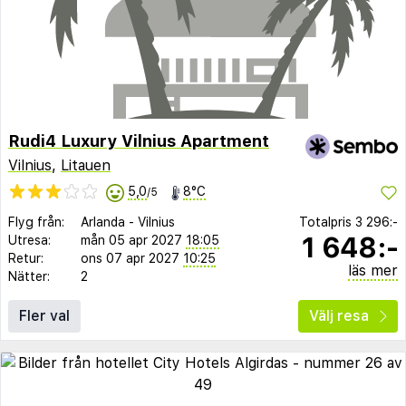
Rudi4 Luxury Vilnius Apartment
Vilnius
,
Litauen
5,0
8°C
/5
Flyg från:
Arlanda
-
Vilnius
Totalpris
3 296:-
1 648:-
Utresa:
mån 05 apr 2027
18:05
Retur:
ons 07 apr 2027
10:25
läs mer
Nätter:
2
Fler val
Välj resa