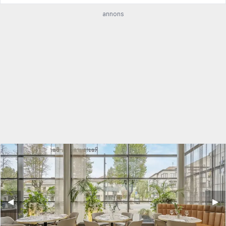
annons
◀︎
▶︎