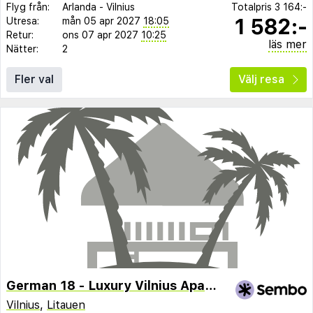
Flyg från:
Arlanda
-
Vilnius
Totalpris
3 164:-
1 582:-
Utresa:
mån 05 apr 2027
18:05
Retur:
ons 07 apr 2027
10:25
läs mer
Nätter:
2
Fler val
Välj resa
German 18 - Luxury Vilnius Apartment
Vilnius
,
Litauen