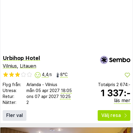
Urbihop Hotel
Vilnius
,
Litauen
4,4
8°C
/5
Flyg från:
Arlanda
-
Vilnius
Totalpris
2 674:-
1 337:-
Utresa:
mån 05 apr 2027
18:05
Retur:
ons 07 apr 2027
10:25
läs mer
Nätter:
2
Fler val
Välj resa