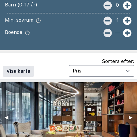
Barn (0-17 år)
0
Min. sovrum
1
Boende
—
Sortera efter:
Visa karta
◀︎
▶︎