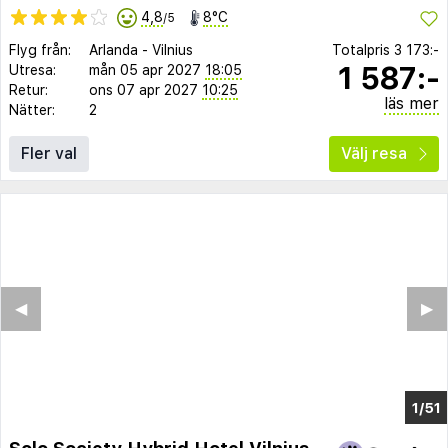
4,8
8°C
/5
Flyg från:
Arlanda
-
Vilnius
Totalpris
3 173:-
1 587:-
Utresa:
mån 05 apr 2027
18:05
Retur:
ons 07 apr 2027
10:25
läs mer
Nätter:
2
Fler val
Välj resa
◀︎
▶︎
1/43