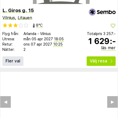
L. Giros g. 15
Vilnius
,
Litauen
8°C
Flyg från:
Arlanda
-
Vilnius
Totalpris
3 257:-
1 629:-
Utresa:
mån 05 apr 2027
18:05
Retur:
ons 07 apr 2027
10:25
läs mer
Nätter:
2
Fler val
Välj resa
◀︎
▶︎