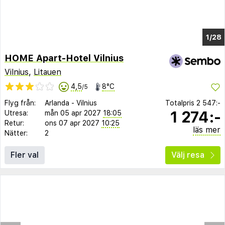
1/21
HOME Apart-Hotel Vilnius
Vilnius
,
Litauen
4,5
8°C
/5
Flyg från:
Arlanda
-
Vilnius
Totalpris
2 547:-
1 274:-
Utresa:
mån 05 apr 2027
18:05
Retur:
ons 07 apr 2027
10:25
läs mer
Nätter:
2
Fler val
Välj resa