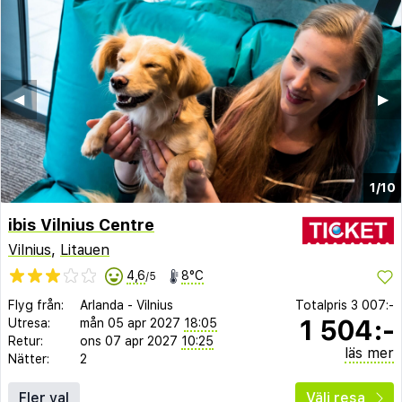
◀︎
▶︎
1/10
ibis Vilnius Centre
Vilnius
,
Litauen
4,6
8°C
/5
Flyg från:
Arlanda
-
Vilnius
Totalpris
3 007:-
1 504:-
Utresa:
mån 05 apr 2027
18:05
Retur:
ons 07 apr 2027
10:25
läs mer
Nätter:
2
Fler val
Välj resa