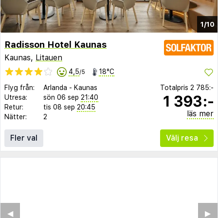
1/10
Radisson Hotel Kaunas
Kaunas,
Litauen
4,5
18°C
/5
Flyg från:
Arlanda
-
Kaunas
Totalpris
2 785:-
1 393:-
Utresa:
sön 06 sep
21:40
Retur:
tis 08 sep
20:45
läs mer
Nätter:
2
Fler val
Välj resa
◀︎
▶︎