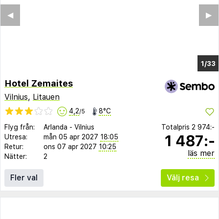
◀︎
▶︎
1/27
Hotel Zemaites
Vilnius
,
Litauen
4,2
8°C
/5
Flyg från:
Arlanda
-
Vilnius
Totalpris
2 974:-
1 487:-
Utresa:
mån 05 apr 2027
18:05
Retur:
ons 07 apr 2027
10:25
läs mer
Nätter:
2
Fler val
Välj resa