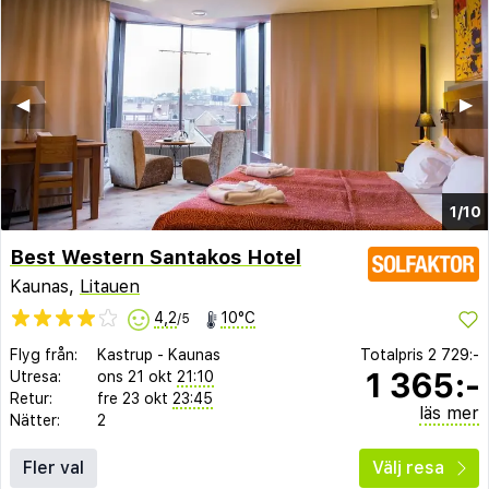
◀︎
▶︎
1/10
Best Western Santakos Hotel
Kaunas,
Litauen
4,2
10°C
/5
Flyg från:
Kastrup
-
Kaunas
Totalpris
2 729:-
1 365:-
Utresa:
ons 21 okt
21:10
Retur:
fre 23 okt
23:45
läs mer
Nätter:
2
Fler val
Välj resa