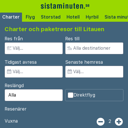
Charter
Flyg
Storstad
Hotell
Hyrbil
Sista minu
Charter och paketresor till Litauen
Res från
Res till
Tidigast avresa
Senaste hemresa
Reslängd
Direktflyg
Resenärer
Vuxna
2