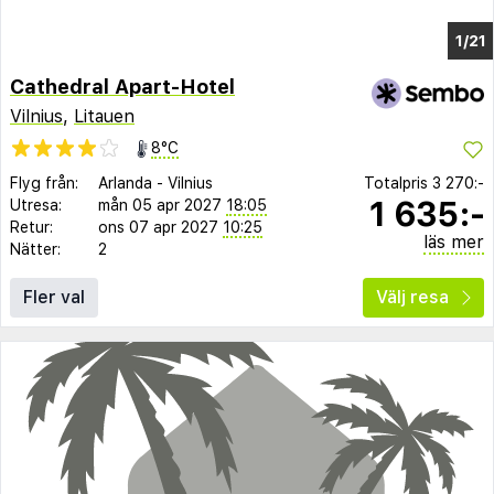
1/15
Cathedral Apart-Hotel
Vilnius
,
Litauen
8°C
Flyg från:
Arlanda
-
Vilnius
Totalpris
3 270:-
1 635:-
Utresa:
mån 05 apr 2027
18:05
Retur:
ons 07 apr 2027
10:25
läs mer
Nätter:
2
Fler val
Välj resa