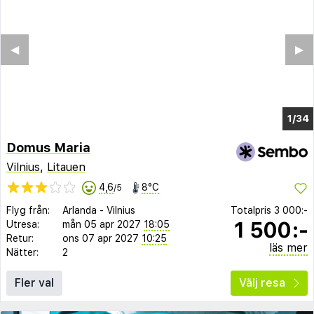
◀︎
▶︎
1/26
Domus Maria
Vilnius
,
Litauen
4,6
8°C
/5
Flyg från:
Arlanda
-
Vilnius
Totalpris
3 000:-
1 500:-
Utresa:
mån 05 apr 2027
18:05
Retur:
ons 07 apr 2027
10:25
läs mer
Nätter:
2
Fler val
Välj resa