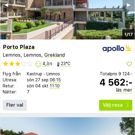
◀︎
▶︎
1/17
Porto Plaza
Lemnos, Lemnos,
Grekland
4,3
23°C
/5
Flyg från:
Kastrup
-
Limnos
Totalpris
9 124:-
4 562:-
Utresa:
sön 27 sep
06:15
Retur:
sön 04 okt
11:10
läs mer
Nätter:
7
Fler val
Välj resa