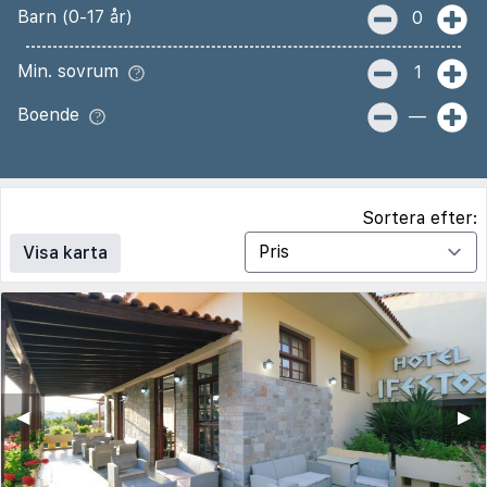
Barn (0-17 år)
0
Min. sovrum
1
Boende
—
Sortera efter:
Visa karta
◀︎
▶︎