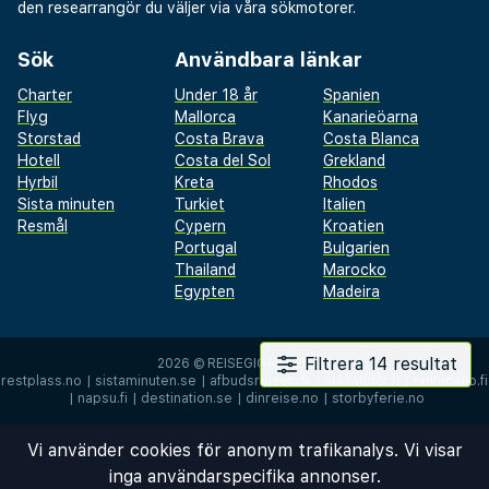
den researrangör du väljer via våra sökmotorer.
Sök
Användbara länkar
Charter
Under 18 år
Spanien
Flyg
Mallorca
Kanarieöarna
Storstad
Costa Brava
Costa Blanca
Hotell
Costa del Sol
Grekland
Hyrbil
Kreta
Rhodos
Sista minuten
Turkiet
Italien
Resmål
Cypern
Kroatien
Portugal
Bulgarien
Thailand
Marocko
Egypten
Madeira
Filtrera 14 resultat
2026 ©
REISEGIGANTEN AS
restplass.no
|
sistaminuten.se
|
afbudsrejser.dk
|
äkkilähdöt.fi
|
rantapallo.fi
|
napsu.fi
|
destination.se
|
dinreise.no
|
storbyferie.no
Vi använder cookies för anonym trafikanalys. Vi visar
inga användarspecifika annonser.