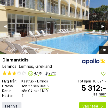
◀︎
▶︎
1/6
Diamantidis
Lemnos, Lemnos,
Grekland
4,1
23°C
/5
Flyg från:
Kastrup
-
Limnos
Totalpris
10 624:-
5 312:-
Utresa:
sön 27 sep
06:15
Retur:
sön 04 okt
11:10
läs mer
Nätter:
7
Fler val
Välj resa