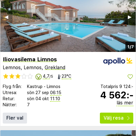
◀︎
▶︎
1/7
Iliovasilema Limnos
Lemnos, Lemnos,
Grekland
4,7
23°C
/5
Flyg från:
Kastrup
-
Limnos
Totalpris
9 124:-
4 562:-
Utresa:
sön 27 sep
06:15
Retur:
sön 04 okt
11:10
läs mer
Nätter:
7
Fler val
Välj resa