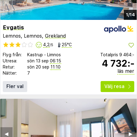
1/14
Evgatis
Lemnos, Lemnos,
Grekland
4,2
25°C
/5
Flyg från:
Kastrup
-
Limnos
Totalpris
9 464:-
4 732:-
Utresa:
sön 13 sep
06:15
Retur:
sön 20 sep
11:10
läs mer
Nätter:
7
Fler val
Välj resa
◀︎
▶︎