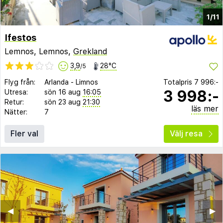
1/11
Ifestos
Lemnos, Lemnos,
Grekland
3,9
28°C
/5
Flyg från:
Arlanda
-
Limnos
Totalpris
7 996:-
3 998:-
Utresa:
sön 16 aug
16:05
Retur:
sön 23 aug
21:30
läs mer
Nätter:
7
Fler val
Välj resa
◀︎
▶︎