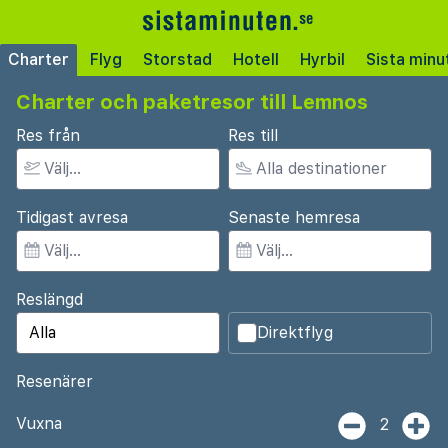
Charter
Flyg
Storstad
Hotell
Hyrbil
Sista minu
Charter och paketresor till Lemnos
Res från
Res till
Tidigast avresa
Senaste hemresa
Reslängd
Direktflyg
Resenärer
Vuxna
2