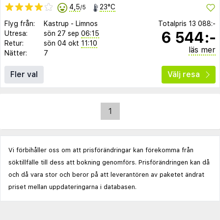
4,5
23°C
/5
Flyg från:
Kastrup
-
Limnos
Totalpris
13 088:-
6 544:-
Utresa:
sön 27 sep
06:15
Retur:
sön 04 okt
11:10
läs mer
Nätter:
7
Fler val
Välj resa
1
Vi förbihåller oss om att prisförändringar kan förekomma från
söktillfälle till dess att bokning genomförs. Prisförändringen kan då
och då vara stor och beror på att leverantören av paketet ändrat
priset mellan uppdateringarna i databasen.