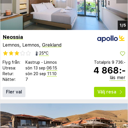
1/5
Neossia
Lemnos, Lemnos,
Grekland
25°C
Flyg från:
Kastrup
-
Limnos
Totalpris
9 736:-
4 868:-
Utresa:
sön 13 sep
06:15
Retur:
sön 20 sep
11:10
läs mer
Nätter:
7
Fler val
Välj resa