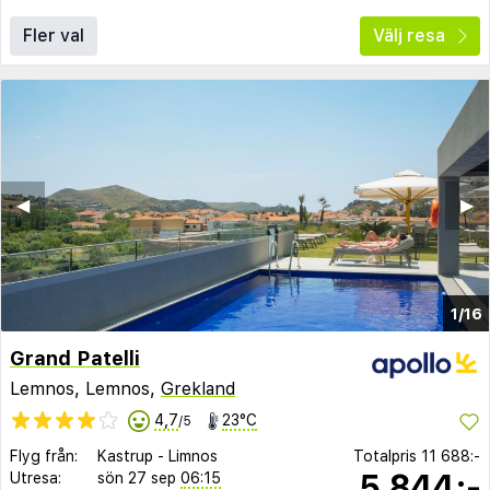
Fler val
Välj resa
◀︎
▶︎
1/16
Grand Patelli
Lemnos, Lemnos,
Grekland
4,7
23°C
/5
Flyg från:
Kastrup
-
Limnos
Totalpris
11 688:-
5 844:-
Utresa:
sön 27 sep
06:15