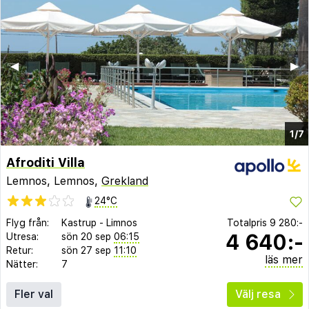
◀︎
▶︎
1/7
Afroditi Villa
Lemnos, Lemnos,
Grekland
24°C
Flyg från:
Kastrup
-
Limnos
Totalpris
9 280:-
4 640:-
Utresa:
sön 20 sep
06:15
Retur:
sön 27 sep
11:10
läs mer
Nätter:
7
Fler val
Välj resa