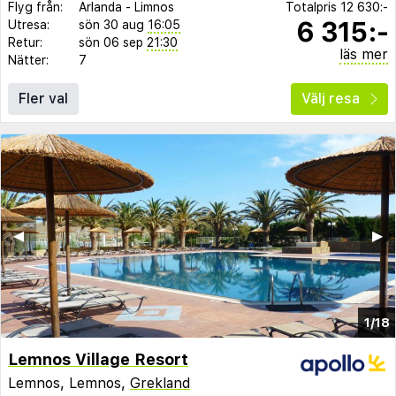
Flyg från:
Arlanda
-
Limnos
Totalpris
12 630:-
6 315:-
Utresa:
sön 30 aug
16:05
Retur:
sön 06 sep
21:30
läs mer
Nätter:
7
Fler val
Välj resa
◀︎
▶︎
1/18
Lemnos Village Resort
Lemnos, Lemnos,
Grekland