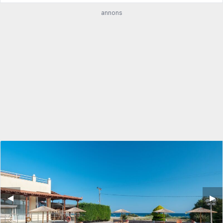
annons
◀︎
▶︎