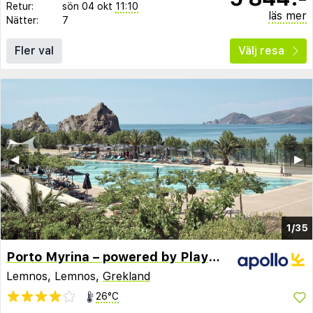
Retur:
sön 04 okt
11:10
läs mer
Nätter:
7
Fler val
Välj resa
◀︎
▶︎
1/35
Porto Myrina – powered by Playitas
Lemnos, Lemnos,
Grekland
26°C