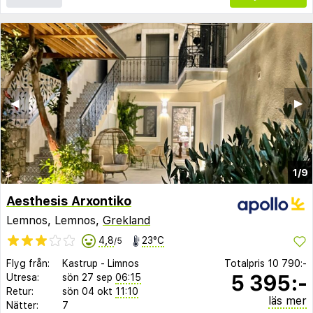
◀︎
▶︎
1/9
Aesthesis Arxontiko
Lemnos, Lemnos,
Grekland
4,8
23°C
/5
Flyg från:
Kastrup
-
Limnos
Totalpris
10 790:-
5 395:-
Utresa:
sön 27 sep
06:15
Retur:
sön 04 okt
11:10
läs mer
Nätter:
7