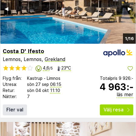
◀︎
▶︎
1/16
Costa D' Ifesto
Lemnos, Lemnos,
Grekland
4,6
23°C
/5
Flyg från:
Kastrup
-
Limnos
Totalpris
9 926:-
4 963:-
Utresa:
sön 27 sep
06:15
Retur:
sön 04 okt
11:10
läs mer
Nätter:
7
Fler val
Välj resa