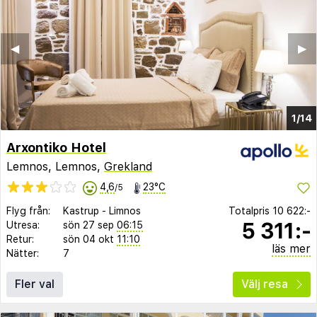
◀︎
▶︎
1/14
Arxontiko Hotel
Lemnos, Lemnos,
Grekland
4,6
23°C
/5
Flyg från:
Kastrup
-
Limnos
Totalpris
10 622:-
5 311:-
Utresa:
sön 27 sep
06:15
Retur:
sön 04 okt
11:10
läs mer
Nätter:
7
Fler val
Välj resa