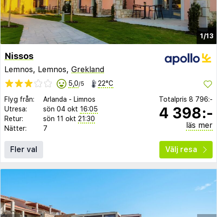
1/13
Nissos
Lemnos, Lemnos,
Grekland
5,0
22°C
/5
Flyg från:
Arlanda
-
Limnos
Totalpris
8 796:-
4 398:-
Utresa:
sön 04 okt
16:05
Retur:
sön 11 okt
21:30
läs mer
Nätter:
7
Fler val
Välj resa