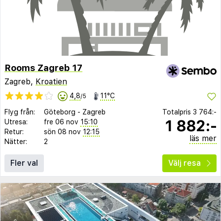
Rooms Zagreb 17
Zagreb,
Kroatien
4,8
11°C
/5
Flyg från:
Göteborg
-
Zagreb
Totalpris
3 764:-
1 882:-
Utresa:
fre 06 nov
15:10
Retur:
sön 08 nov
12:15
läs mer
Nätter:
2
Fler val
Välj resa