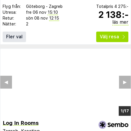
Flyg från:
Göteborg
-
Zagreb
Totalpris
4 275:-
2 138:-
Utresa:
fre 06 nov
15:10
Retur:
sön 08 nov
12:15
läs mer
Nätter:
2
Fler val
Välj resa
◀︎
▶︎
1/11
Log In Rooms