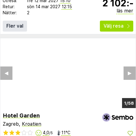
2 102:-
Utresa:
fre 12 mar 2027
15:10
Retur:
sön 14 mar 2027
12:15
läs mer
Nätter:
2
Fler val
Välj resa
◀︎
▶︎
1/53
Hotel Garden
Zagreb,
Kroatien
4,0
11°C
/5