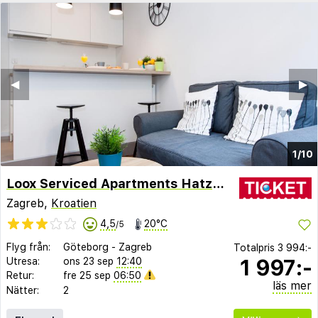
◀︎
▶︎
1/10
Loox Serviced Apartments Hatzova
Zagreb,
Kroatien
4,5
20°C
/5
Flyg från:
Göteborg
-
Zagreb
Totalpris
3 994:-
1 997:-
Utresa:
ons 23 sep
12:40
Retur:
fre 25 sep
06:50
läs mer
Nätter:
2