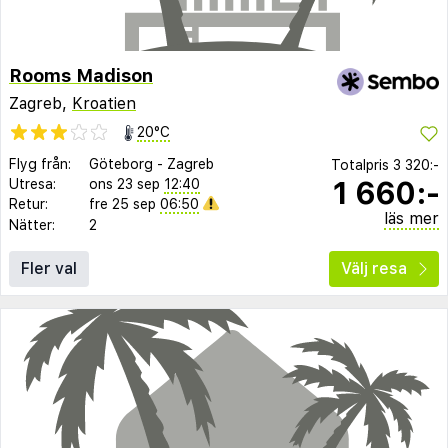
Rooms Madison
Zagreb,
Kroatien
20°C
Flyg från:
Göteborg
-
Zagreb
Totalpris
3 320:-
1 660:-
Utresa:
ons 23 sep
12:40
Retur:
fre 25 sep
06:50
läs mer
Nätter:
2
Fler val
Välj resa