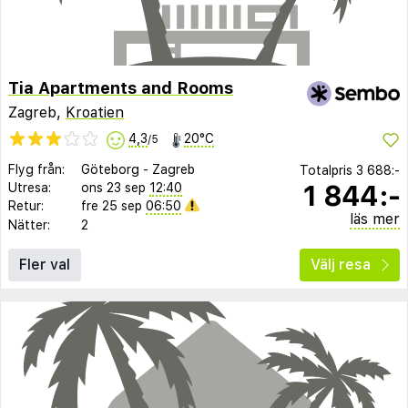
Tia Apartments and Rooms
Zagreb,
Kroatien
4,3
20°C
/5
Flyg från:
Göteborg
-
Zagreb
Totalpris
3 688:-
1 844:-
Utresa:
ons 23 sep
12:40
Retur:
fre 25 sep
06:50
läs mer
Nätter:
2
Fler val
Välj resa