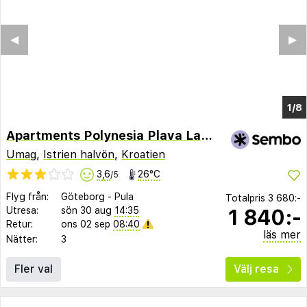
◀︎
▶︎
1/3
Apartments Polynesia Plava Laguna
Umag
,
Istrien halvön
,
Kroatien
3,6
26°C
/5
Flyg från:
Göteborg
-
Pula
Totalpris
3 680:-
1 840:-
Utresa:
sön 30 aug
14:35
Retur:
ons 02 sep
08:40
läs mer
Nätter:
3
Fler val
Välj resa