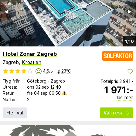
◀︎
▶︎
1/10
Hotel Zonar Zagreb
Zagreb,
Kroatien
4,6
23°C
/5
Flyg från:
Göteborg
-
Zagreb
Totalpris
3 941:-
1 971:-
Utresa:
ons 02 sep
12:40
Retur:
fre 04 sep
06:50
läs mer
Nätter:
2
Fler val
Välj resa