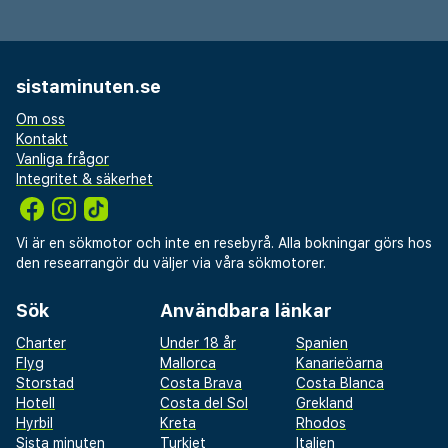
sistaminuten.se
Om oss
Kontakt
Vanliga frågor
Integritet & säkerhet
Vi är en sökmotor och inte en resebyrå. Alla bokningar görs hos
den researrangör du väljer via våra sökmotorer.
Sök
Användbara länkar
Charter
Under 18 år
Spanien
Flyg
Mallorca
Kanarieöarna
Storstad
Costa Brava
Costa Blanca
Hotell
Costa del Sol
Grekland
Hyrbil
Kreta
Rhodos
Sista minuten
Turkiet
Italien