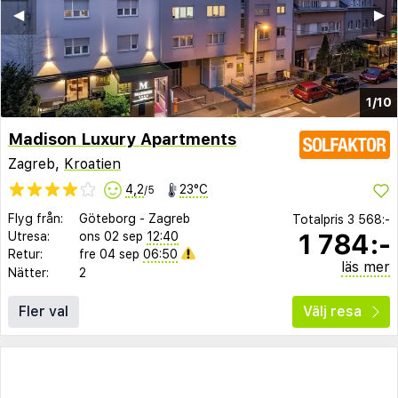
◀︎
▶︎
1/10
Madison Luxury Apartments
Zagreb,
Kroatien
4,2
23°C
/5
Flyg från:
Göteborg
-
Zagreb
Totalpris
3 568:-
1 784:-
Utresa:
ons 02 sep
12:40
Retur:
fre 04 sep
06:50
läs mer
Nätter:
2
Fler val
Välj resa