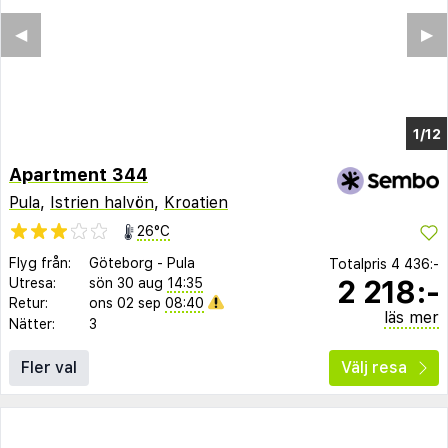
◀︎
▶︎
1/8
Apartment 344
Pula
,
Istrien halvön
,
Kroatien
26°C
Flyg från:
Göteborg
-
Pula
Totalpris
4 436:-
2 218:-
Utresa:
sön 30 aug
14:35
Retur:
ons 02 sep
08:40
läs mer
Nätter:
3
Fler val
Välj resa