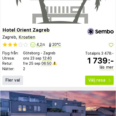
Hotel Orient Zagreb
Zagreb,
Kroatien
4,2
20°C
/5
Flyg från:
Göteborg
-
Zagreb
Totalpris
3 478:-
1 739:-
Utresa:
ons 23 sep
12:40
Retur:
fre 25 sep
06:50
läs mer
Nätter:
2
Fler val
Välj resa