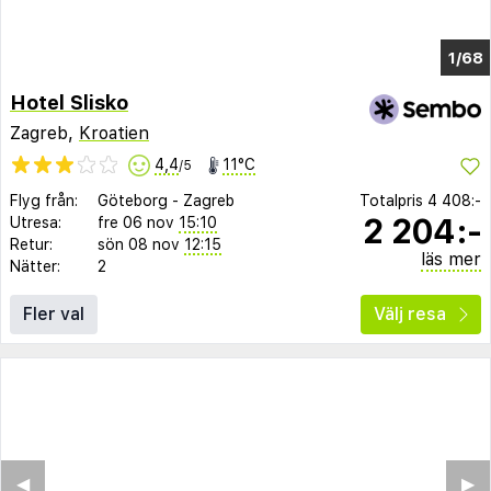
1/64
Hotel Slisko
Zagreb,
Kroatien
4,4
11°C
/5
Flyg från:
Göteborg
-
Zagreb
Totalpris
4 408:-
2 204:-
Utresa:
fre 06 nov
15:10
Retur:
sön 08 nov
12:15
läs mer
Nätter:
2
Fler val
Välj resa
◀︎
▶︎