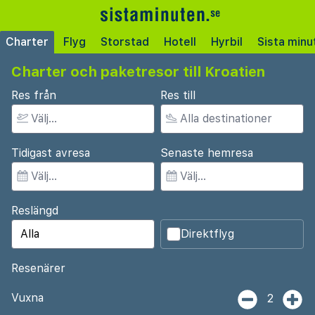
Charter
Flyg
Storstad
Hotell
Hyrbil
Sista minu
Charter och paketresor till Kroatien
Res från
Res till
Tidigast avresa
Senaste hemresa
Reslängd
Direktflyg
Resenärer
Vuxna
2