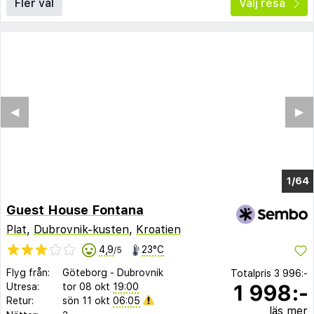
Fler val
Välj resa
◀︎
▶︎
1/60
Guest House Fontana
Plat
,
Dubrovnik-kusten
,
Kroatien
4,9
23°C
/5
Flyg från:
Göteborg
-
Dubrovnik
Totalpris
3 996:-
1 998:-
Utresa:
tor 08 okt
19:00
Retur:
sön 11 okt
06:05
läs mer