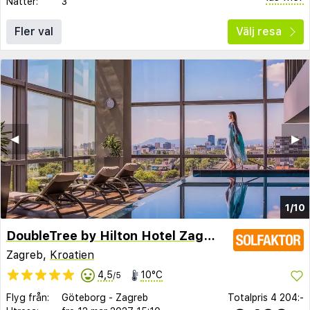
Nätter:
3
Fler val
Välj resa
◀︎
▶︎
1/10
DoubleTree by Hilton Hotel Zagreb
Zagreb,
Kroatien
4,5
10°C
/5
Flyg från:
Göteborg
-
Zagreb
Totalpris
4 204:-