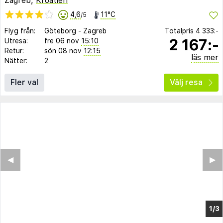
Zagreb,
Kroatien
4,6
11°C
/5
Flyg från:
Göteborg
-
Zagreb
Totalpris
4 333:-
2 167:-
Utresa:
fre 06 nov
15:10
Retur:
sön 08 nov
12:15
läs mer
Nätter:
2
Fler val
Välj resa