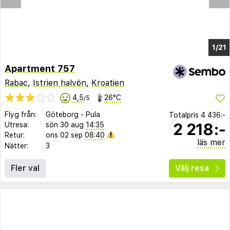
1/17
Apartment 757
Rabac
,
Istrien halvön
,
Kroatien
4,5
26°C
/5
Flyg från:
Göteborg
-
Pula
Totalpris
4 436:-
2 218:-
Utresa:
sön 30 aug
14:35
Retur:
ons 02 sep
08:40
läs mer
Nätter:
3
Fler val
Välj resa