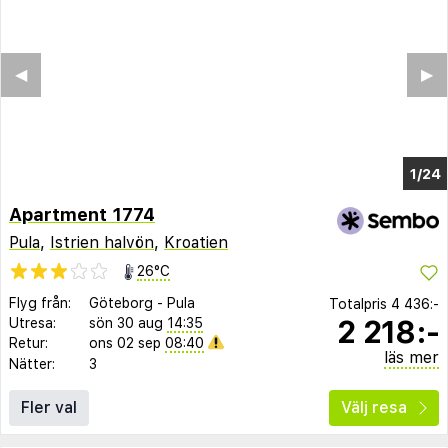
◀︎
▶︎
1/20
Apartment 1774
Pula
,
Istrien halvön
,
Kroatien
26°C
Flyg från:
Göteborg
-
Pula
Totalpris
4 436:-
2 218:-
Utresa:
sön 30 aug
14:35
Retur:
ons 02 sep
08:40
läs mer
Nätter:
3
Fler val
Välj resa