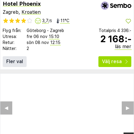
Hotel Phoenix
Zagreb,
Kroatien
3,7
11°C
/5
Flyg från:
Göteborg
-
Zagreb
Totalpris
4 336:-
2 168:-
Utresa:
fre 06 nov
15:10
Retur:
sön 08 nov
12:15
läs mer
Nätter:
2
Fler val
Välj resa