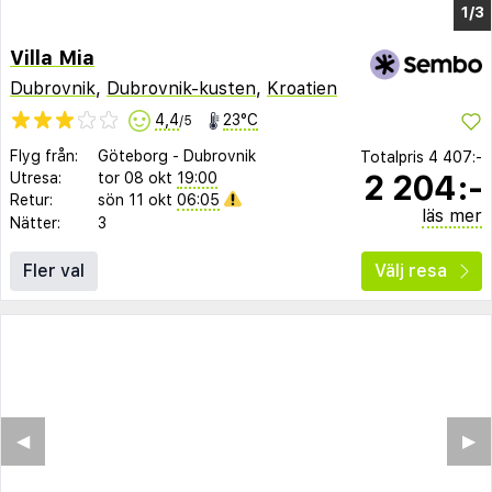
Villa Mia
Dubrovnik
,
Dubrovnik-kusten
,
Kroatien
4,4
23°C
/5
Flyg från:
Göteborg
-
Dubrovnik
Totalpris
4 407:-
2 204:-
Utresa:
tor 08 okt
19:00
Retur:
sön 11 okt
06:05
läs mer
Nätter:
3
Fler val
Välj resa
◀︎
▶︎