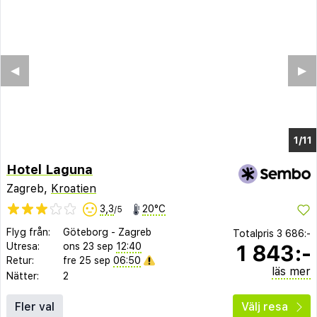
◀︎
▶︎
1/7
Hotel Laguna
Zagreb,
Kroatien
3,3
20°C
/5
Flyg från:
Göteborg
-
Zagreb
Totalpris
3 686:-
1 843:-
Utresa:
ons 23 sep
12:40
Retur:
fre 25 sep
06:50
läs mer
Nätter:
2
Fler val
Välj resa