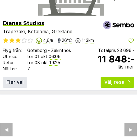
Dianas Studios
Trapezaki,
Kefalonia
,
Grekland
4,6
26°C
113km
/5
Flyg från:
Göteborg
-
Zakinthos
Totalpris
23 696:-
11 848:-
Utresa:
tor 01 okt
06:05
Retur:
tor 08 okt
19:25
läs mer
Nätter:
7
Fler val
Välj resa
◀︎
▶︎