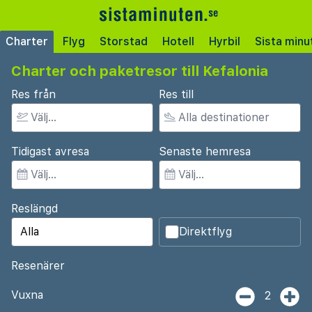
Charter
Flyg
Storstad
Hotell
Hyrbil
Sista minu
Charter och paketresor till Kefalonia
Res från
Res till
Tidigast avresa
Senaste hemresa
Reslängd
Direktflyg
Resenärer
Vuxna
2