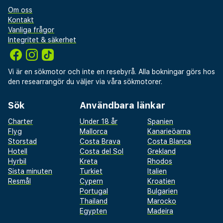
Om oss
Kontakt
Vanliga frågor
Integritet & säkerhet
Vi är en sökmotor och inte en resebyrå. Alla bokningar görs hos
den researrangör du väljer via våra sökmotorer.
Sök
Användbara länkar
Charter
Under 18 år
Spanien
Flyg
Mallorca
Kanarieöarna
Storstad
Costa Brava
Costa Blanca
Hotell
Costa del Sol
Grekland
Hyrbil
Kreta
Rhodos
Sista minuten
Turkiet
Italien
Resmål
Cypern
Kroatien
Portugal
Bulgarien
Thailand
Marocko
Egypten
Madeira