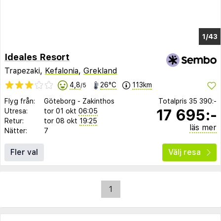
1/38
Ideales Resort
Trapezaki,
Kefalonia
,
Grekland
4,8
26°C
113km
/5
Flyg från:
Göteborg
-
Zakinthos
Totalpris
35 390:-
17 695:-
Utresa:
tor 01 okt
06:05
Retur:
tor 08 okt
19:25
läs mer
Nätter:
7
Fler val
Välj resa
1