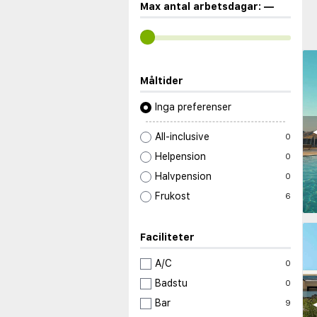
Max antal arbetsdagar:
—
Måltider
Inga preferenser
◀
All-inclusive
0
Helpension
0
Halvpension
0
Frukost
6
Faciliteter
A/C
0
Badstu
0
◀
Bar
9