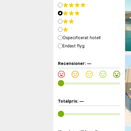
◀
Ospecificerat hotell
Endast flyg
Recensioner:
—
◀
Totalpris:
—