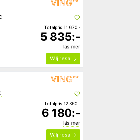
C
Totalpris
11 670:-
5 835:-
läs mer
Välj resa
C
Totalpris
12 360:-
6 180:-
läs mer
Välj resa