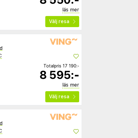
läs mer
Välj resa
d
C
Totalpris
17 190:-
8 595:-
läs mer
Välj resa
d
C