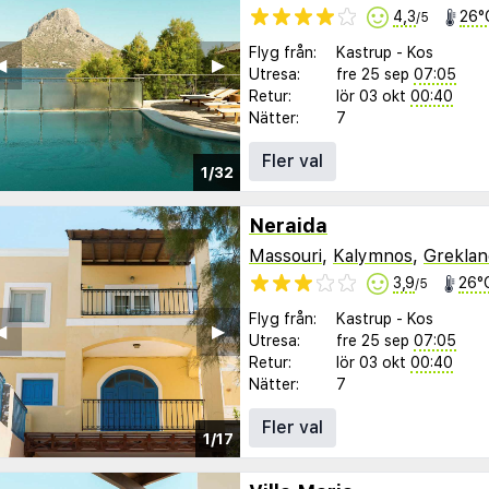
4,3
26°
/5
Flyg från:
Kastrup
-
Kos
︎
▶︎
Utresa:
fre 25 sep
07:05
Retur:
lör 03 okt
00:40
Nätter:
7
Fler val
1/32
Neraida
Massouri
,
Kalymnos
,
Greklan
3,9
26°
/5
Flyg från:
Kastrup
-
Kos
︎
▶︎
Utresa:
fre 25 sep
07:05
Retur:
lör 03 okt
00:40
Nätter:
7
Fler val
1/17