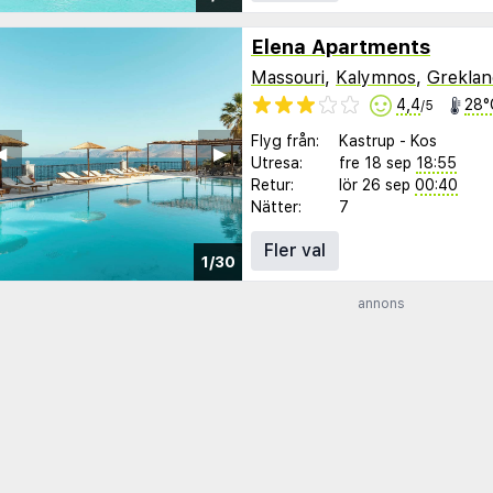
Elena Apartments
Massouri
,
Kalymnos
,
Greklan
4,4
28°
/5
Flyg från:
Kastrup
-
Kos
︎
▶︎
Utresa:
fre 18 sep
18:55
Retur:
lör 26 sep
00:40
Nätter:
7
Fler val
1/30
annons