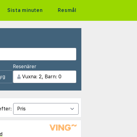
Sista minuten
Resmål
Resenärer
lyg
efter:
d