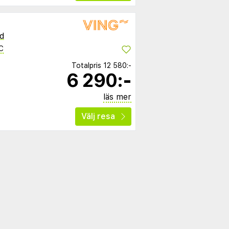
d
C
Totalpris
12 580:-
6 290:-
läs mer
Välj resa