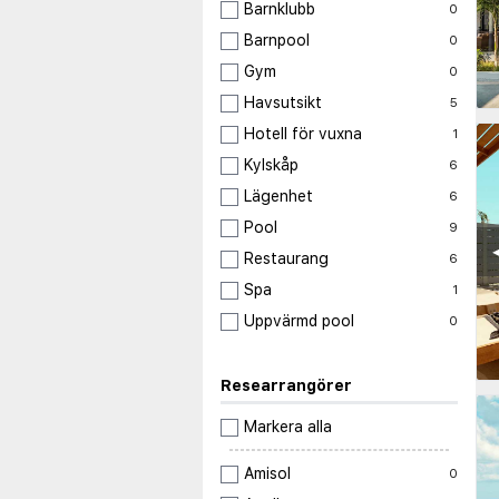
Barnklubb
0
Barnpool
0
Gym
0
Havsutsikt
5
Hotell för vuxna
1
Kylskåp
6
Lägenhet
6
Pool
9
◀
Restaurang
6
Spa
1
Uppvärmd pool
0
Researrangörer
Markera alla
Amisol
0