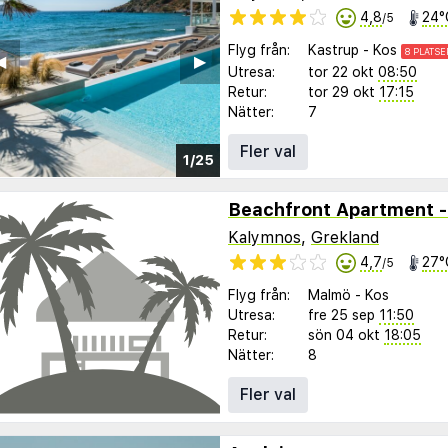
4,8
24°
/5
Flyg från:
Kastrup
-
Kos
8 PLATSE
︎
▶︎
Utresa:
tor 22 okt
08:50
Retur:
tor 29 okt
17:15
Nätter:
7
Fler val
1/25
Kalymnos
,
Grekland
4,7
27°
/5
Flyg från:
Malmö
-
Kos
Utresa:
fre 25 sep
11:50
Retur:
sön 04 okt
18:05
Nätter:
8
Fler val