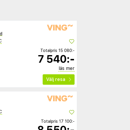
d
C
Totalpris
15 080:-
7 540:-
läs mer
Välj resa
C
Totalpris
17 100:-
8 550:-