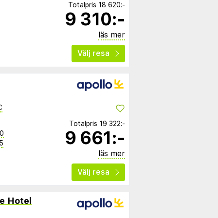
Totalpris
18 620:-
9 310:-
läs mer
Välj resa
C
Totalpris
19 322:-
9 661:-
50
5
läs mer
Välj resa
e Hotel