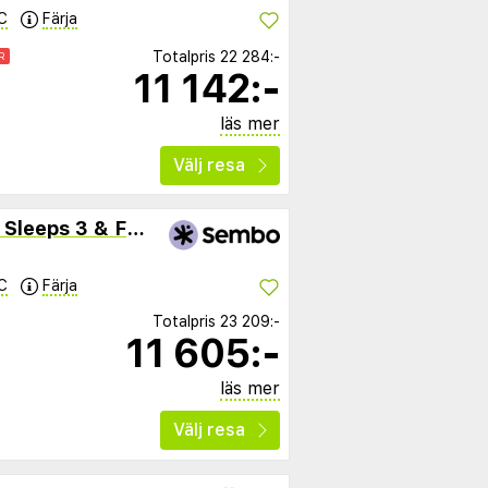
C
Färja
Totalpris
22 284:-
R
11 142:-
läs mer
Välj resa
Beachfront Apartment - Sleeps 3 & Free Parking
C
Färja
Totalpris
23 209:-
11 605:-
läs mer
Välj resa