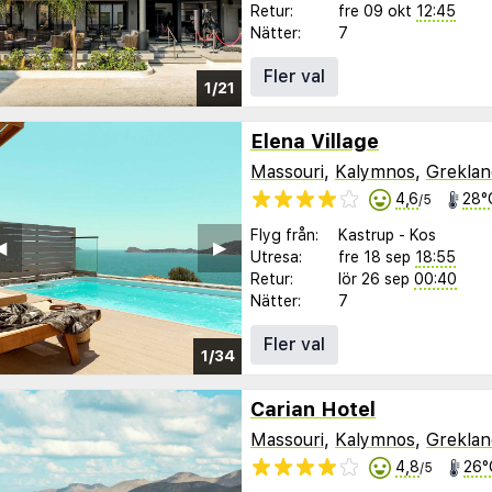
Retur:
fre 09 okt
12:45
Nätter:
7
Fler val
1/21
Elena Village
Massouri
,
Kalymnos
,
Greklan
4,6
28°
/5
Flyg från:
Kastrup
-
Kos
︎
▶︎
Utresa:
fre 18 sep
18:55
Retur:
lör 26 sep
00:40
Nätter:
7
Fler val
1/34
Carian Hotel
Massouri
,
Kalymnos
,
Greklan
4,8
26°
/5