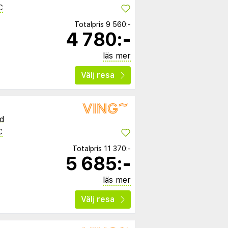
C
Totalpris
9 560:-
4 780:-
läs mer
Välj resa
d
C
Totalpris
11 370:-
5 685:-
läs mer
Välj resa