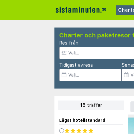
Chart
Charter och paketresor t
Res från
Tidigast avresa
Sena
15
träffar
Lägst hotellstandard