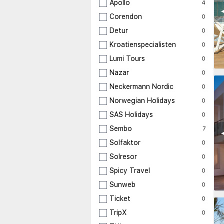
Apollo
4
◀
Corendon
0
Detur
0
Kroatienspecialisten
0
Lumi Tours
0
Nazar
0
Neckermann Nordic
0
Norwegian Holidays
0
SAS Holidays
0
Sembo
7
◀
Solfaktor
0
Solresor
0
Spicy Travel
0
Sunweb
0
Ticket
0
TripX
0