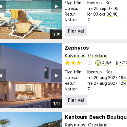
Flyg från:
Kastrup
-
Kos
︎
▶︎
Utresa:
fre 25 sep
07:05
Retur:
lör 03 okt
00:40
Nätter:
7
Fler val
1/38
Zephyros
Kalymnos
,
Grekland
4,6
32°
/5
Flyg från:
Kastrup
-
Kos
︎
▶︎
Utresa:
fre 20 aug 2027
16:
Retur:
fre 27 aug 2027
12:4
Nätter:
7
Fler val
1/11
Kantouni Beach Boutiqu
Kalymnos
,
Grekland