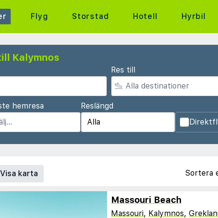
er
Flyg
Storstad
Hotell
Hyrbil
ill Kalymnos
Res till
ste hemresa
Reslängd
Direktf
Sortera 
Visa karta
Massouri Beach
Massouri
,
Kalymnos
,
Greklan