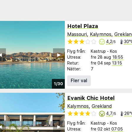
Hotel Plaza
Massouri
,
Kalymnos
,
Greklan
4,2
30°
/5
Flyg från:
Kastrup
-
Kos
︎
▶︎
Utresa:
fre 28 aug
18:55
Retur:
fre 04 sep
13:15
Nätter:
7
Fler val
1/30
Evanik Chic Hotel
Kalymnos
,
Grekland
4,7
26°
/5
Flyg från:
Kastrup
-
Kos
︎
▶︎
Utresa:
fre 02 okt
07:05