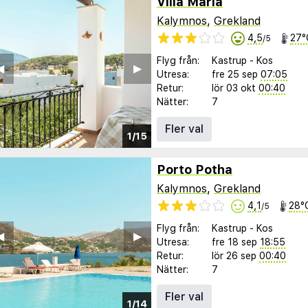
Villa Maria
Kalymnos
,
Grekland
4,5
27°
/5
Flyg från:
Kastrup
-
Kos
︎
▶︎
Utresa:
fre 25 sep
07:05
Retur:
lör 03 okt
00:40
Nätter:
7
Fler val
1/15
Porto Potha
Kalymnos
,
Grekland
4,1
28°
/5
Flyg från:
Kastrup
-
Kos
︎
▶︎
Utresa:
fre 18 sep
18:55
Retur:
lör 26 sep
00:40
Nätter:
7
Fler val
1/14