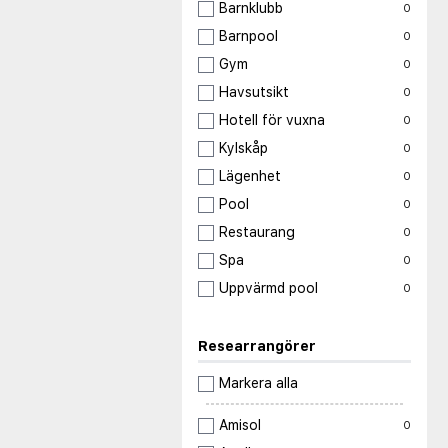
Barnklubb
0
Barnpool
0
Gym
0
Havsutsikt
0
Hotell för vuxna
0
Kylskåp
0
Lägenhet
0
Pool
0
Restaurang
0
Spa
0
Uppvärmd pool
0
Researrangörer
Markera alla
Amisol
0