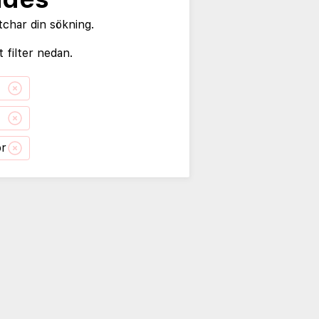
tchar din sökning.
 filter nedan.
or