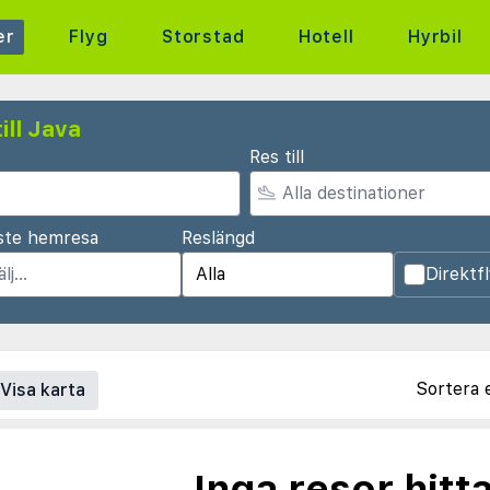
er
Flyg
Storstad
Hotell
Hyrbil
ill Java
Res till
ste hemresa
Reslängd
Direktf
Sortera 
Visa karta
Inga resor hitt