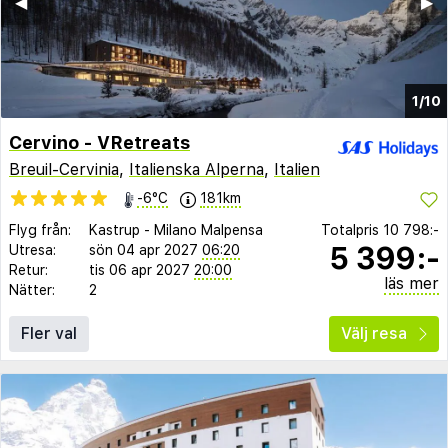
◀︎
▶︎
1/10
Cervino - VRetreats
Breuil-Cervinia
,
Italienska Alperna
,
Italien
-6°C
181km
Flyg från:
Kastrup
-
Milano Malpensa
Totalpris
10 798:-
5 399:-
Utresa:
sön 04 apr 2027
06:20
Retur:
tis 06 apr 2027
20:00
läs mer
Nätter:
2
Fler val
Välj resa