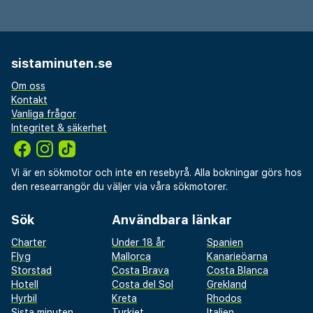
sistaminuten.se
Om oss
Kontakt
Vanliga frågor
Integritet & säkerhet
Vi är en sökmotor och inte en resebyrå. Alla bokningar görs hos
den researrangör du väljer via våra sökmotorer.
Sök
Användbara länkar
Charter
Under 18 år
Spanien
Flyg
Mallorca
Kanarieöarna
Storstad
Costa Brava
Costa Blanca
Hotell
Costa del Sol
Grekland
Hyrbil
Kreta
Rhodos
Sista minuten
Turkiet
Italien