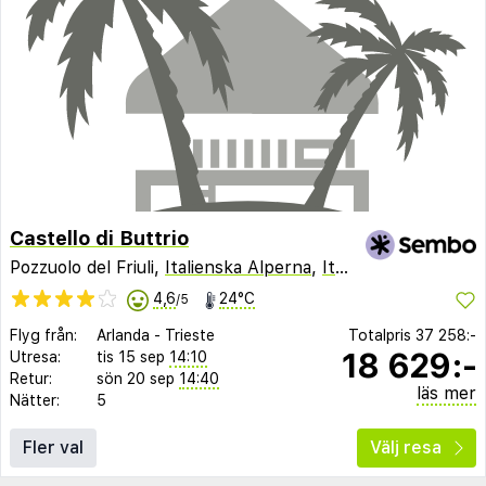
Castello di Buttrio
Pozzuolo del Friuli,
Italienska Alperna
,
Italien
4,6
24°C
/5
Flyg från:
Arlanda
-
Trieste
Totalpris
37 258:-
18 629:-
Utresa:
tis 15 sep
14:10
Retur:
sön 20 sep
14:40
läs mer
Nätter:
5
Fler val
Välj resa