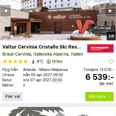
◀︎
▶︎
1/8
Valtur Cervinia Cristallo Ski Resort
Breuil-Cervinia
,
Italienska Alperna
,
Italien
-6°C
181km
Flyg från:
Arlanda
-
Milano Malpensa
Totalpris
13 078:-
6 539:-
Utresa:
mån 05 apr 2027
06:00
Retur:
ons 07 apr 2027
20:50
läs mer
Nätter:
2
Fler val
Välj resa