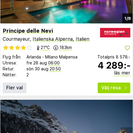
1/8
Principe delle Nevi
Courmayeur,
Italienska Alperna
,
Italien
21°C
183km
Flyg från:
Arlanda
-
Milano Malpensa
Totalpris
8 578:-
4 289:-
Utresa:
fre 28 aug
06:00
Retur:
sön 30 aug
20:50
läs mer
Nätter:
2
Fler val
Välj resa