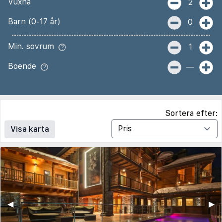
Vuxna
2
Barn (0-17 år)
0
Min. sovrum
1
Boende
—
Sortera efter:
Visa karta
◀︎
▶︎