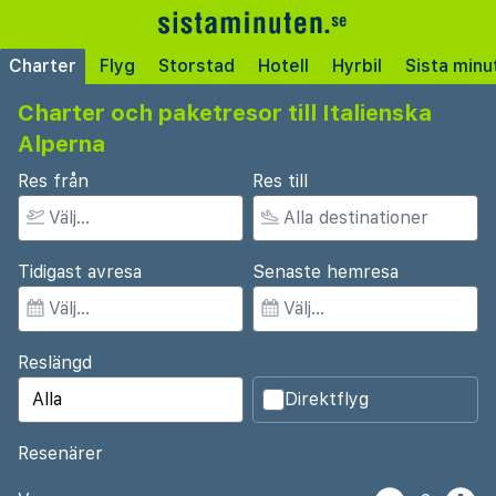
Charter
Flyg
Storstad
Hotell
Hyrbil
Sista minu
Charter och paketresor till Italienska
Alperna
Res från
Res till
Tidigast avresa
Senaste hemresa
Reslängd
Direktflyg
Resenärer