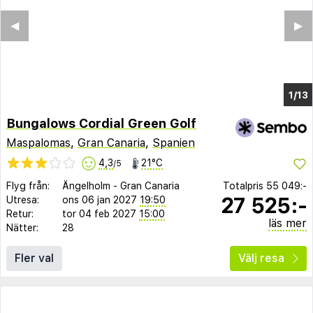
◀︎
▶︎
1/9
Bungalows Cordial Green Golf
Maspalomas
,
Gran Canaria
,
Spanien
4,3
21°C
/5
Flyg från:
Ängelholm
-
Gran Canaria
Totalpris
55 049:-
27 525:-
Utresa:
ons 06 jan 2027
19:50
Retur:
tor 04 feb 2027
15:00
läs mer
Nätter:
28
Fler val
Välj resa