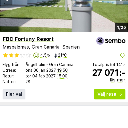
1/25
FBC Fortuny Resort
Maspalomas
,
Gran Canaria
,
Spanien
4,5
21°C
/5
Flyg från:
Ängelholm
-
Gran Canaria
Totalpris
54 141:-
27 071:-
Utresa:
ons 06 jan 2027
19:50
Retur:
tor 04 feb 2027
15:00
läs mer
Nätter:
28
Fler val
Välj resa