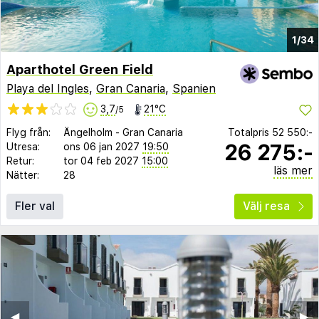
1/34
Aparthotel Green Field
Playa del Ingles
,
Gran Canaria
,
Spanien
3,7
21°C
/5
Flyg från:
Ängelholm
-
Gran Canaria
Totalpris
52 550:-
26 275:-
Utresa:
ons 06 jan 2027
19:50
Retur:
tor 04 feb 2027
15:00
läs mer
Nätter:
28
Fler val
Välj resa
◀︎
▶︎