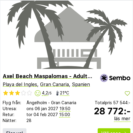
Axel Beach Maspalomas - Adults Only
Playa del Ingles
,
Gran Canaria
,
Spanien
4,2
21°C
/5
Flyg från:
Ängelholm
-
Gran Canaria
Totalpris
57 544:-
28 772:-
Utresa:
ons 06 jan 2027
19:50
Retur:
tor 04 feb 2027
15:00
läs mer
Nätter:
28