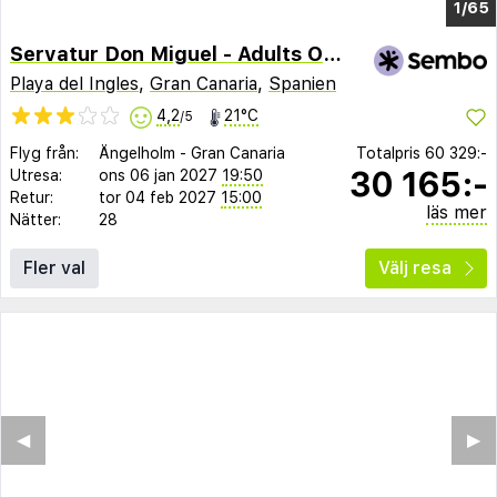
1/61
Servatur Don Miguel - Adults Only
Playa del Ingles
,
Gran Canaria
,
Spanien
4,2
21°C
/5
Flyg från:
Ängelholm
-
Gran Canaria
Totalpris
60 329:-
30 165:-
Utresa:
ons 06 jan 2027
19:50
Retur:
tor 04 feb 2027
15:00
läs mer
Nätter:
28
Fler val
Välj resa