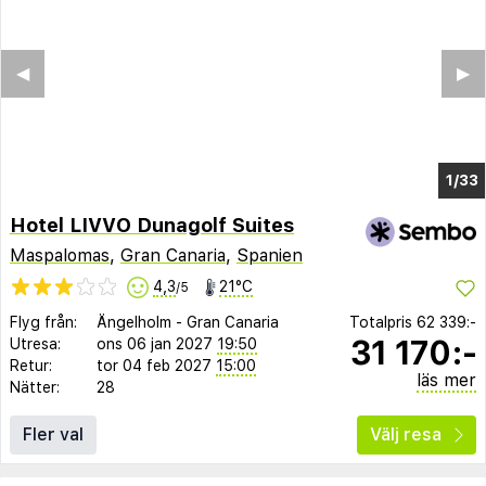
◀︎
▶︎
1/28
Hotel LIVVO Dunagolf Suites
Maspalomas
,
Gran Canaria
,
Spanien
4,3
21°C
/5
Flyg från:
Ängelholm
-
Gran Canaria
Totalpris
62 339:-
31 170:-
Utresa:
ons 06 jan 2027
19:50
Retur:
tor 04 feb 2027
15:00
läs mer
Nätter:
28
Fler val
Välj resa