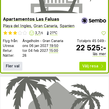
Apartamentos Las Faluas
Playa del Ingles
,
Gran Canaria
,
Spanien
3,7
21°C
/5
Flyg från:
Ängelholm
-
Gran Canaria
Totalpris
45 049:-
22 525:-
Utresa:
ons 06 jan 2027
19:50
Retur:
tor 04 feb 2027
15:00
läs mer
Nätter:
28
Fler val
Välj resa