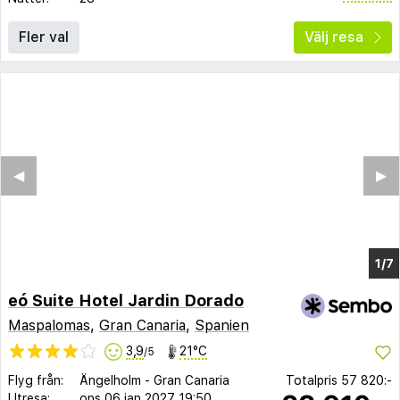
Fler val
Välj resa
◀︎
▶︎
1/2
eó Suite Hotel Jardin Dorado
Maspalomas
,
Gran Canaria
,
Spanien
3,9
21°C
/5
Flyg från:
Ängelholm
-
Gran Canaria
Totalpris
57 820:-
Utresa:
ons 06 jan 2027
19:50