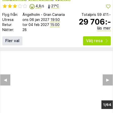
4,8
21°C
/5
Flyg från:
Ängelholm
-
Gran Canaria
Totalpris
59 411:-
29 706:-
Utresa:
ons 06 jan 2027
19:50
Retur:
tor 04 feb 2027
15:00
läs mer
Nätter:
28
Fler val
Välj resa
◀︎
▶︎
1/60