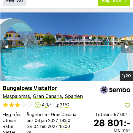
Fler val
Välj resa
◀︎
▶︎
1/20
Bungalows Vistaflor
Maspalomas
,
Gran Canaria
,
Spanien
4,0
21°C
/5
Flyg från:
Ängelholm
-
Gran Canaria
Totalpris
57 601:-
28 801:-
Utresa:
ons 06 jan 2027
19:50
Retur:
tor 04 feb 2027
15:00
läs mer
Nätter:
28