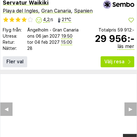
Servatur Waikiki
Playa del Ingles
,
Gran Canaria
,
Spanien
4,2
21°C
/5
Flyg från:
Ängelholm
-
Gran Canaria
Totalpris
59 912:-
29 956:-
Utresa:
ons 06 jan 2027
19:50
Retur:
tor 04 feb 2027
15:00
läs mer
Nätter:
28
Fler val
Välj resa
◀︎
▶︎