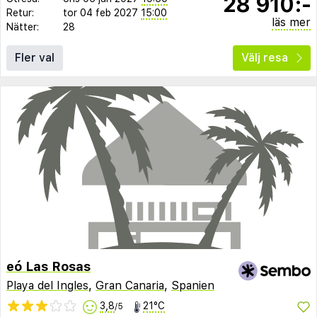
28 910:-
Retur:
tor 04 feb 2027
15:00
läs mer
Nätter:
28
Fler val
Välj resa
eó Las Rosas
Playa del Ingles
,
Gran Canaria
,
Spanien
3,8
21°C
/5