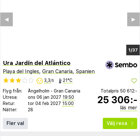
◀︎
▶︎
1/33
Ura Jardín del Atlántico
Playa del Ingles
,
Gran Canaria
,
Spanien
3,3
21°C
/5
Flyg från:
Ängelholm
-
Gran Canaria
Totalpris
50 612:-
25 306:-
Utresa:
ons 06 jan 2027
19:50
Retur:
tor 04 feb 2027
15:00
läs mer
Nätter:
28
Fler val
Välj resa