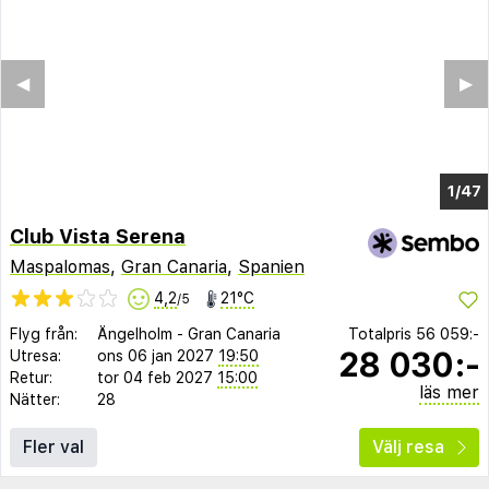
◀︎
▶︎
1/42
Club Vista Serena
Maspalomas
,
Gran Canaria
,
Spanien
4,2
21°C
/5
Flyg från:
Ängelholm
-
Gran Canaria
Totalpris
56 059:-
28 030:-
Utresa:
ons 06 jan 2027
19:50
Retur:
tor 04 feb 2027
15:00
läs mer
Nätter:
28
Fler val
Välj resa