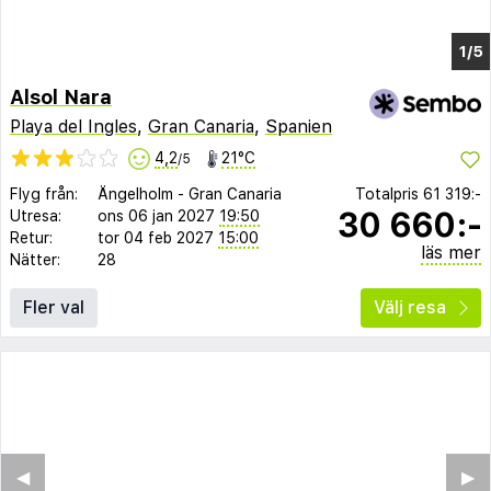
Alsol Nara
Playa del Ingles
,
Gran Canaria
,
Spanien
4,2
21°C
/5
Flyg från:
Ängelholm
-
Gran Canaria
Totalpris
61 319:-
30 660:-
Utresa:
ons 06 jan 2027
19:50
Retur:
tor 04 feb 2027
15:00
läs mer
Nätter:
28
Fler val
Välj resa
◀︎
▶︎