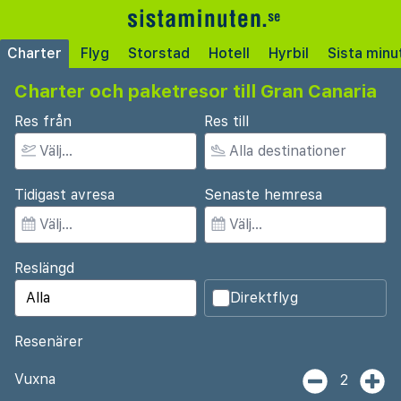
Charter
Flyg
Storstad
Hotell
Hyrbil
Sista minu
Charter och paketresor till Gran Canaria
Res från
Res till
Tidigast avresa
Senaste hemresa
Reslängd
Direktflyg
Resenärer
Vuxna
2