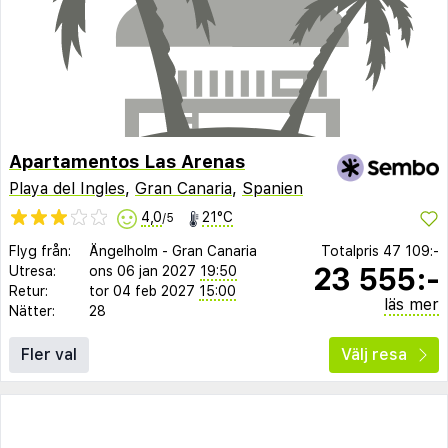
Apartamentos Las Arenas
Playa del Ingles
,
Gran Canaria
,
Spanien
4,0
21°C
/5
Flyg från:
Ängelholm
-
Gran Canaria
Totalpris
47 109:-
23 555:-
Utresa:
ons 06 jan 2027
19:50
Retur:
tor 04 feb 2027
15:00
läs mer
Nätter:
28
Fler val
Välj resa