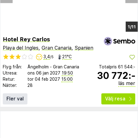
1/6
Hotel Rey Carlos
Playa del Ingles
,
Gran Canaria
,
Spanien
3,4
21°C
/5
Flyg från:
Ängelholm
-
Gran Canaria
Totalpris
61 544:-
30 772:-
Utresa:
ons 06 jan 2027
19:50
Retur:
tor 04 feb 2027
15:00
läs mer
Nätter:
28
Fler val
Välj resa