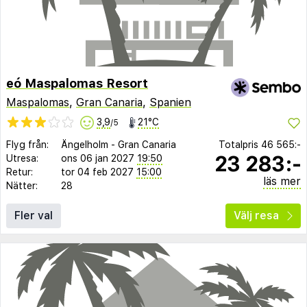
eó Maspalomas Resort
Maspalomas
,
Gran Canaria
,
Spanien
3,9
21°C
/5
Flyg från:
Ängelholm
-
Gran Canaria
Totalpris
46 565:-
23 283:-
Utresa:
ons 06 jan 2027
19:50
Retur:
tor 04 feb 2027
15:00
läs mer
Nätter:
28
Fler val
Välj resa