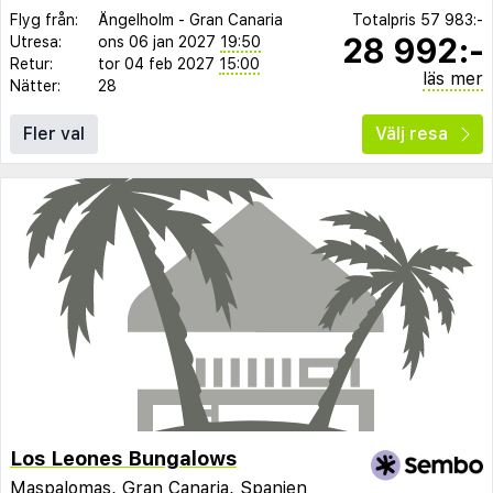
Flyg från:
Ängelholm
-
Gran Canaria
Totalpris
57 983:-
28 992:-
Utresa:
ons 06 jan 2027
19:50
Retur:
tor 04 feb 2027
15:00
läs mer
Nätter:
28
Fler val
Välj resa
Los Leones Bungalows
Maspalomas
,
Gran Canaria
,
Spanien