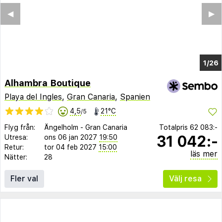
◀︎
▶︎
1/22
Alhambra Boutique
Playa del Ingles
,
Gran Canaria
,
Spanien
4,5
21°C
/5
Flyg från:
Ängelholm
-
Gran Canaria
Totalpris
62 083:-
31 042:-
Utresa:
ons 06 jan 2027
19:50
Retur:
tor 04 feb 2027
15:00
läs mer
Nätter:
28
Fler val
Välj resa