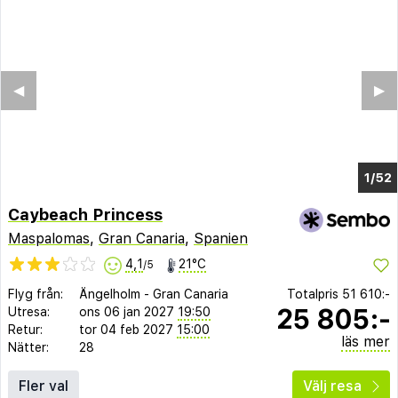
◀︎
▶︎
1/48
Caybeach Princess
Maspalomas
,
Gran Canaria
,
Spanien
4,1
21°C
/5
Flyg från:
Ängelholm
-
Gran Canaria
Totalpris
51 610:-
25 805:-
Utresa:
ons 06 jan 2027
19:50
Retur:
tor 04 feb 2027
15:00
läs mer
Nätter:
28
Fler val
Välj resa