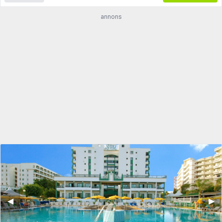
annons
◀︎
▶︎