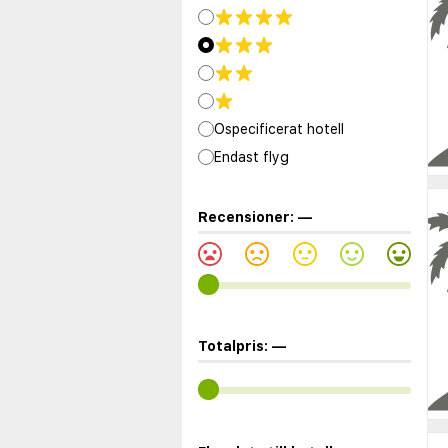
Ospecificerat hotell
Endast flyg
Recensioner:
—
Totalpris:
—