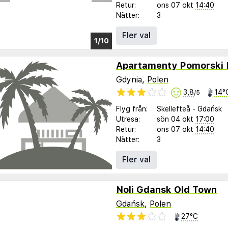
Retur:
ons 07 okt
14:40
Nätter:
3
Fler val
1/6
Gdynia,
Polen
3,8
14°
/5
Flyg från:
Skellefteå
-
Gdańsk
Utresa:
sön 04 okt
17:00
Retur:
ons 07 okt
14:40
Nätter:
3
Fler val
Noli Gdansk Old Town
Gdańsk
,
Polen
27°C