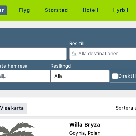
er
Flyg
Storstad
Hotell
Hyrbil
Res till
ste hemresa
Reslängd
Direktf
Sortera 
Visa karta
Willa Bryza
Gdynia,
Polen