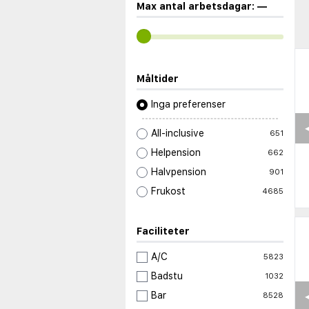
Max antal arbetsdagar:
—
Måltider
Inga preferenser
◀
All-inclusive
651
Helpension
662
Halvpension
901
Frukost
4685
Faciliteter
A/C
5823
Badstu
1032
◀
Bar
8528