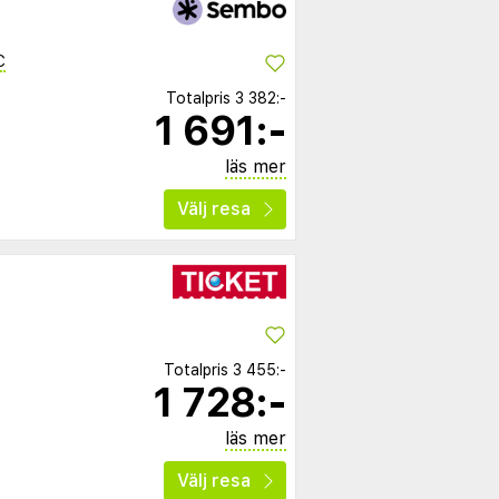
C
Totalpris
3 382:-
1 691:-
läs mer
Välj resa
Totalpris
3 455:-
1 728:-
läs mer
Välj resa