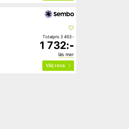
Totalpris
3 463:-
1 732:-
läs mer
Välj resa