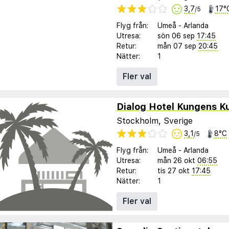
3,7
17°
/5
Flyg från:
Umeå
-
Arlanda
Utresa:
sön 06 sep
17:45
Retur:
mån 07 sep
20:45
Nätter:
1
Fler val
Dialog Hotel Kungens K
Stockholm, Sverige
3,1
8°C
/5
Flyg från:
Umeå
-
Arlanda
Utresa:
mån 26 okt
06:55
Retur:
tis 27 okt
17:45
Nätter:
1
Fler val