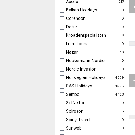
Apollo
217
◀
Balkan Holidays
0
Corendon
0
Detur
0
Kroatienspecialisten
36
Lumi Tours
0
Nazar
16
Neckermann Nordic
0
Nordic Invasion
0
Norwegian Holidays
4679
◀
SAS Holidays
4528
Sembo
4423
Solfaktor
0
Solresor
8
Spicy Travel
0
Sunweb
0