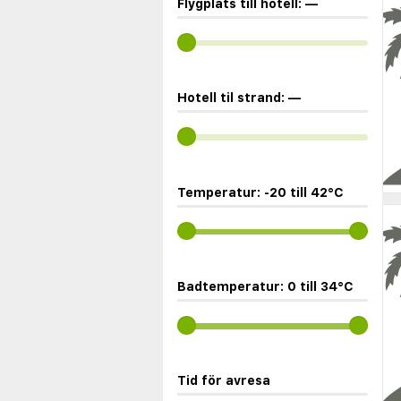
Flygplats till hotell:
—
Hotell til strand:
—
Temperatur:
-20
till
42
°C
Badtemperatur:
0
till
34
°C
Tid för avresa