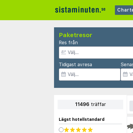
Chart
Paketresor
Res från
Tidigast avresa
Sena
11496
träffar
Lägst hotellstandard