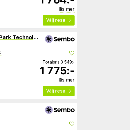
läs mer
Välj resa
Apartamenty Pomorski Park Technologiczny
C
Totalpris
3 549:-
1 775:-
läs mer
Välj resa