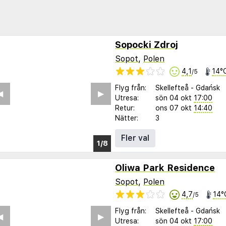
Sopocki Zdroj
Sopot
,
Polen
4,1
14°
/5
Flyg från:
Skellefteå
-
Gdańsk
︎
▶︎
Utresa:
sön 04 okt
17:00
Retur:
ons 07 okt
14:40
Nätter:
3
Fler val
1/4
Oliwa Park Residence
Sopot
,
Polen
4,7
14°
/5
Flyg från:
Skellefteå
-
Gdańsk
︎
▶︎
Utresa:
sön 04 okt
17:00