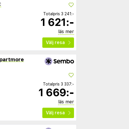
C
Totalpris
3 241:-
1 621:-
läs mer
Välj resa
Apartmore
Totalpris
3 337:-
1 669:-
läs mer
Välj resa