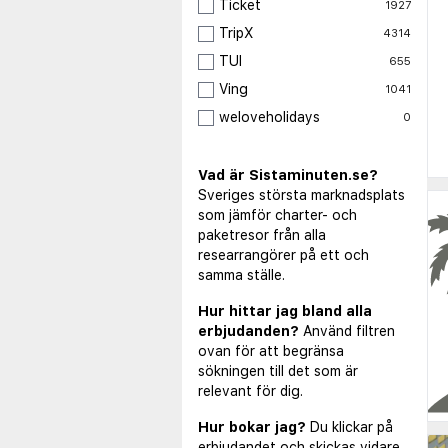
Ticket
1927
TripX
4314
TUI
655
Ving
1041
weloveholidays
0
Vad är Sistaminuten.se?
Sveriges största marknadsplats
som jämför charter- och
paketresor från alla
researrangörer på ett och
samma ställe.
Hur hittar jag bland alla
erbjudanden?
Använd filtren
ovan för att begränsa
sökningen till det som är
relevant för dig.
Hur bokar jag?
Du klickar på
erbjudandet och skickas vidare