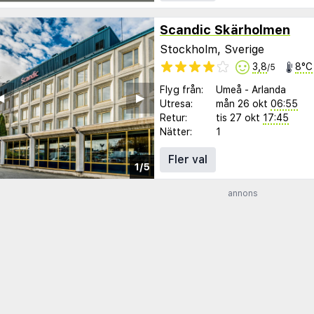
Scandic Skärholmen
Stockholm, Sverige
3,8
8°C
/5
Flyg från:
Umeå
-
Arlanda
︎
▶︎
Utresa:
mån 26 okt
06:55
Retur:
tis 27 okt
17:45
Nätter:
1
Fler val
1/5
annons