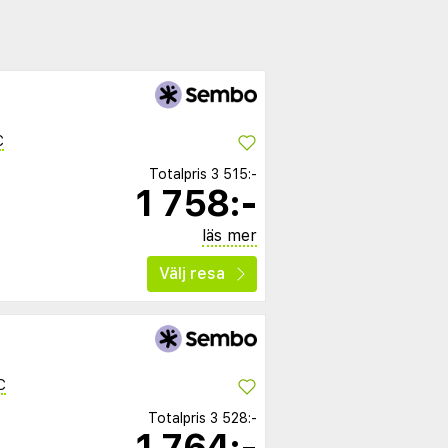
C
Totalpris
3 515:-
1 758:-
läs mer
Välj resa
C
Totalpris
3 528:-
1 764:-