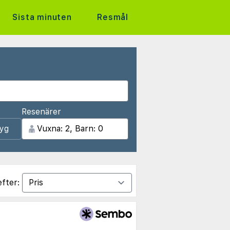
Sista minuten
Resmål
Resenärer
lyg
efter: