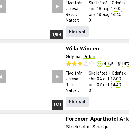
Flyg från:
Skellefteå
-
Gdańsk
︎
▶︎
Utresa:
sön 16 aug
17:00
Retur:
ons 19 aug
14:40
Nätter:
3
Fler val
1/59
Willa Wincent
Gdynia,
Polen
4,4
14°
/5
Flyg från:
Skellefteå
-
Gdańsk
︎
▶︎
Utresa:
sön 04 okt
17:00
Retur:
ons 07 okt
14:40
Nätter:
3
Fler val
1/26
Forenom Aparthotel Arl
Stockholm, Sverige