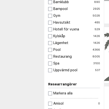
Barnklubb
890
Barnpool
2925
Gym
5028
Havsutsikt
485
Hotell för vuxna
529
Kylskåp
1426
Lägenhet
1426
Pool
4366
Restaurang
8005
Spa
3100
Uppvärmd pool
537
Researrangörer
Markera alla
Amisol
0