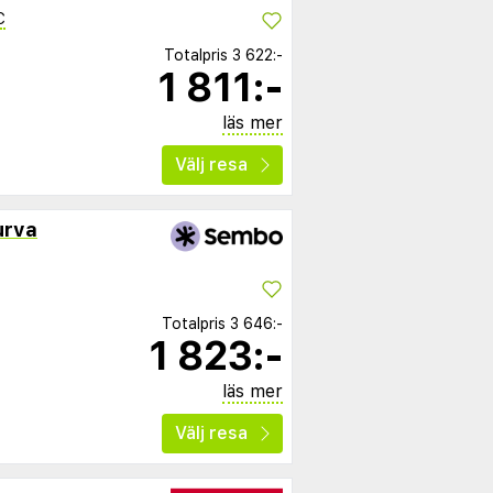
C
Totalpris
3 622:-
1 811:-
läs mer
Välj resa
urva
Totalpris
3 646:-
1 823:-
läs mer
Välj resa