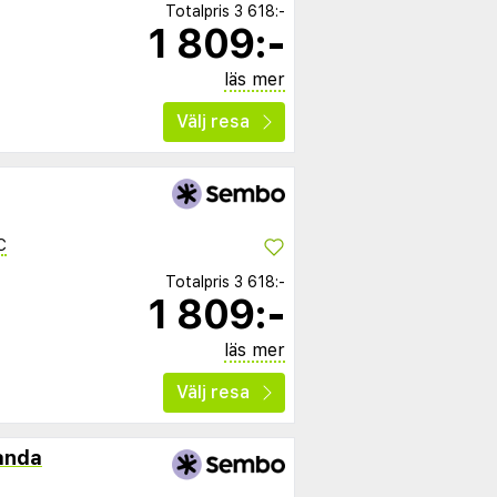
Totalpris
3 618:-
1 809:-
läs mer
Välj resa
C
Totalpris
3 618:-
1 809:-
läs mer
Välj resa
anda