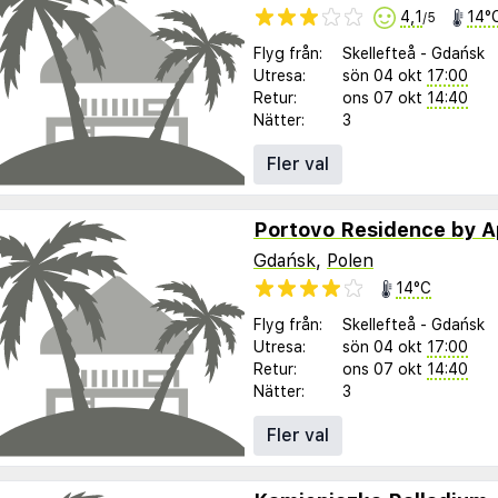
4,1
14°
/5
Flyg från:
Skellefteå
-
Gdańsk
Utresa:
sön 04 okt
17:00
Retur:
ons 07 okt
14:40
Nätter:
3
Fler val
Portovo Residence by 
Gdańsk
,
Polen
14°C
Flyg från:
Skellefteå
-
Gdańsk
Utresa:
sön 04 okt
17:00
Retur:
ons 07 okt
14:40
Nätter:
3
Fler val