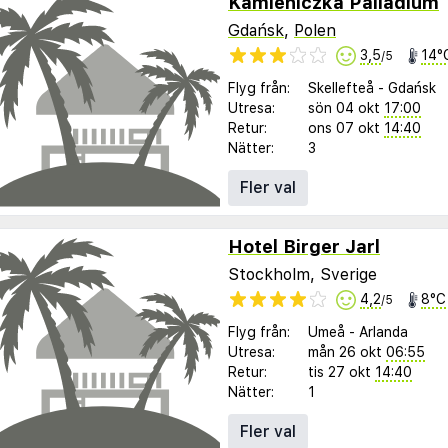
Kamieniczka Palladium
Gdańsk
,
Polen
3,5
14°
/5
Flyg från:
Skellefteå
-
Gdańsk
Utresa:
sön 04 okt
17:00
Retur:
ons 07 okt
14:40
Nätter:
3
Fler val
Hotel Birger Jarl
Stockholm, Sverige
4,2
8°C
/5
Flyg från:
Umeå
-
Arlanda
Utresa:
mån 26 okt
06:55
Retur:
tis 27 okt
14:40
Nätter:
1
Fler val